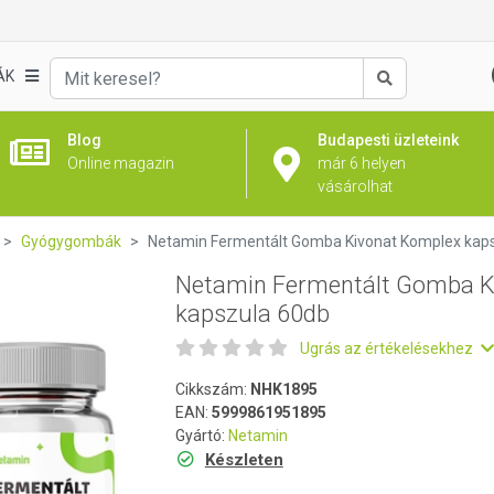
ivonat Komplex kapszula 60db
ÁK
Keresés
Blog
Budapesti üzleteink
Online magazin
már 6 helyen
vásárolhat
Gyógygombák
Netamin Fermentált Gomba Kivonat Komplex kap
Netamin Fermentált Gomba K
kapszula 60db
Ugrás az értékelésekhez
Cikkszám:
NHK1895
EAN:
5999861951895
Gyártó:
Netamin
Készleten