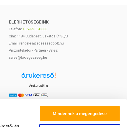
ELÉRHETŐSÉGEINK
Telefon:
+36-1-255-0555
Cím: 1184 Budapest, Lakatos út 36/B
Email: rendeles@egeszsegbolt.hu,
Viszonteladói - Partneri - Sales:
sales@bioegeszseg.hu
Árukereső.hu
Mindennek a megengedése
irdető- és