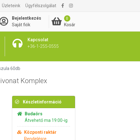
Üzleteink
Ügyfélszolgálat
6 990 Ft
Kosárba rakom
Bejelentkezés
0
Kosár
Saját fiók
Kapcsolat
+36-1-255-0555
szula 60db
ivonat Komplex
Készletinformáció
Budaörs
Átvehető ma 19:00-ig
Központi raktár
Rendelésre