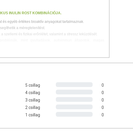
KUS INULIN ROST KOMBINÁCIÓJA.
at és egyéb értékes bioaktív anyagokat tartalmaznak.
segíthetik a méregtelenítést.
a szellemi és fizikai erőnlétet, valamint a stressz leküzdését.
problémák, mint gyulladások, autoimmun állapotok, magas
vércukorszint esetén is.
ivonatok:
cidum), ismertebb nevén Reishi gomba.
ismert mint oroszlánsörény gomba.
urill), más néven mandulagomba.
5 csillag
0
).
4 csillag
0
 ismertebb nevén Maitake gomba.
bliquus), ismertebb nevén Chaga gomba.
3 csillag
0
2 csillag
0
a-kivonatokat fermentáció, vagyis erjesztés útján dolgozták fel.
1 csillag
0
ikroorganizmusok (pl. baktériumok) segítségével alakítja át a
es potenciálját. Kutatások szerint a fermentálás javítja az
ulását, növeli a gombák beltartalmi értékét, és új vitaminokat,