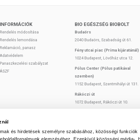
ktív vegyületeket hoz létre.
z. Ez egy prebiotikus rost, amely táplálja a bélben élő hasznos
lflóra egészségének megőrzéséhez. Ez kulcsfontosságú az
INFORMÁCIÓK
BIO EGÉSZSÉG BIOBOLT
 javítása szempontjából.
Rendelés módosítása
Budaörs
elmiszereknek (superfoodoknak) tekinthetők, mivel tele vannak
Rendelés lemondása
2040 Budaörs, Szabadság út 61.
es tápanyagokkal. Külön említést érdemelnek a béta-glükánok és
Reklamáció, panasz
Fény utcai piac (Príma kijáratánál)
enoidok, polifenolok, szterolok, fehérjék, zsírsavak, valamint
Adatvédelem
1024 Budapest, Lövőház utca 12.
Panaszkezelési szabályzat
Pólus Center (Pólus patikával
, kémiailag fruktán, azaz fruktóz egységekből álló poliszacharid
ÁSZF
szemben)
 előfordul (több mint 36 ezer fajban!), ahol energiatárolásra
a csicsóka, cikória, vöröshagyma, fokhagyma, articsóka és a
1152 Budapest, Szentmihályi út 131.
tással bír az emberi szervezetre.
Rákóczi út
tt tény, hogy az inulin prebiotikumként rendkívül előnyösen
1072 Budapest, Rákóczi út 10.
ételét.
Szent István körút
1137 Budapest, Szent István Körút
LAT
znál
18.
almak és hirdetések személyre szabásához, közösségi funkciók
olyadékkal, lehetőleg étkezések között bevéve.
Bartók Béla
weboldalforgalmunk elemzéséhez. Ezenkívül közösségi média-, h