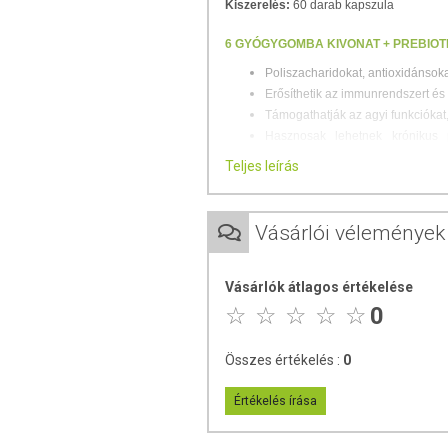
Kiszerelés:
60 darab kapszula
6 GYÓGYGOMBA KIVONAT + PREBIOTI
Poliszacharidokat, antioxidánsok
Erősíthetik az immunrendszert és 
Támogathatják az agyi funkciókat, 
Hasznosak lehetnek krónikus 
vérnyomás, magas koleszterin- és 
Teljes leírás
A termékben megtalálható gyógygomba-k
Vásárlói vélemények
Pecsétviaszgomba (Ganoderma lu
Süngomba (Hericium erinaceus), 
Murill gomba (Agaricus blazei M
Vásárlók átlagos értékelése
Shiitake gomba (Lentinula edodes
0
Bokrosgomba (Grifola frondosa),
Terülő rozsdástapló (Inonotus o
Összes értékelés :
0
Az 5 fermentált formában jelen lévő gomb
Ez a természetes biokémiai folyamat, m
Értékelés írása
gyógygombákat, kiemelve azok kivétel
emészthetőséget és a tápanyagok hasznos