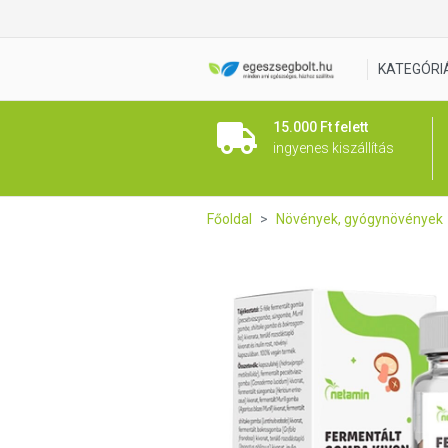
Netamin Fermentált Gomba K
KATEGÓRI
15.000 Ft felett
ingyenes kiszállítás
Főoldal
Növények, gyógynövények