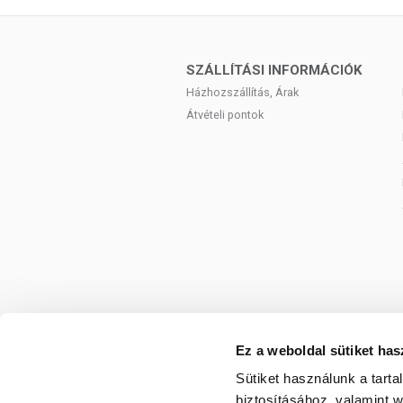
enzimeket, antioxidánsokat és egyéb bioa
Extra összetevőként inulint is tartalma
baktériumokat, így hozzájárul a bé
SZÁLLÍTÁSI INFORMÁCIÓK
immunrendszer erősítése és az emésztés
Házhozszállítás, Árak
A gyógygombák általánosságban szuperél
Átvételi pontok
az emberi szervezet számára igen érték
egyéb poliszacharidok, a terpének, terp
vitaminok és ásványi anyagok.
Az inulin egy vízben oldódó növényi rost
(komplex szénhidrát). Számos növényben
szolgál. Inulinforrás többek között 
jamszgyökér. Az inulin számos kedvező ha
Tudományosan bizonyított és elfogado
befolyásolja a bélflóra állapotát és összet
FELHASZNÁLÁSI JAVAS
Ez a weboldal sütiket has
Sütiket használunk a tart
Ajánlott adagolás:
Napi 2 kapszula, bő f
biztosításához, valamint 