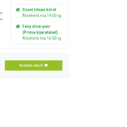
Szent István körút
us
Átvehető ma 19:00-ig
 a
Fény utcai piac
(Príma kijáratánál)
Átvehető ma 16:00-ig
Kosárba rakom