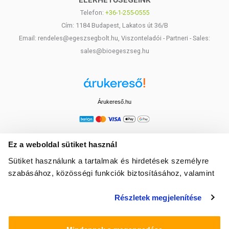
ELÉRHETŐSÉGEINK
Telefon:
+36-1-255-0555
Cím: 1184 Budapest, Lakatos út 36/B
Email: rendeles@egeszsegbolt.hu, Viszonteladói - Partneri - Sales:
sales@bioegeszseg.hu
Árukereső.hu
Ez a weboldal sütiket használ
Sütiket használunk a tartalmak és hirdetések személyre
szabásához, közösségi funkciók biztosításához, valamint
weboldalforgalmunk elemzéséhez. Ezenkívül közösségi
Részletek megjelenítése
média-, hirdető- és elemező partnereinkkel megosztjuk az
Ön weboldalhasználatra vonatkozó adatait, akik
kombinálhatják az adatokat más olyan adatokkal,