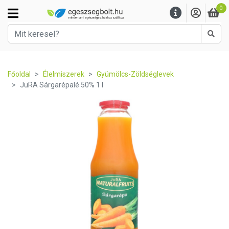
0
Kere
Főoldal
Élelmiszerek
Gyümölcs-Zöldséglevek
JuRA Sárgarépalé 50% 1 l