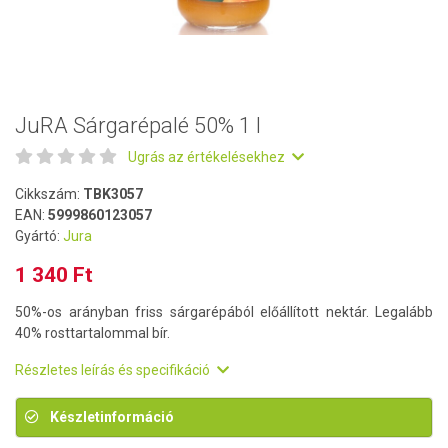
JuRA Sárgarépalé 50% 1 l
Ugrás az értékelésekhez
Cikkszám:
TBK3057
EAN:
5999860123057
Gyártó:
Jura
1 340 Ft
50%-os arányban friss sárgarépából előállított nektár. Legalább
40% rosttartalommal bír.
Részletes leírás és specifikáció
Készletinformáció