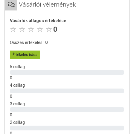
Vásárlói vélemények
Ásványi anyagok: mg/100g
K: 132,3
Ca: 18,6
Vásárlók átlagos értékelése
Na: 25,1
0
Fe: 0,2
Összes értékelés :
0
Értékelés írása
5 csillag
0
4 csillag
0
3 csillag
0
2 csillag
0