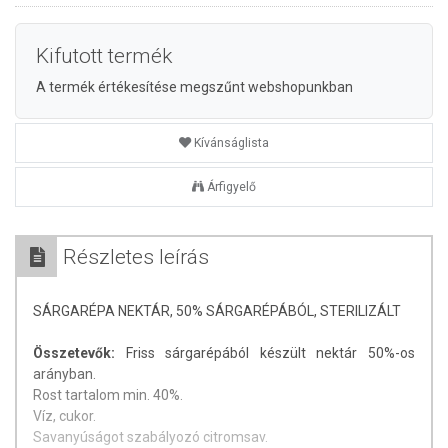
Kifutott termék
A termék értékesítése megszűnt webshopunkban
Kívánságlista
Árfigyelő
Részletes leírás
SÁRGARÉPA NEKTÁR, 50% SÁRGARÉPÁBÓL, STERILIZÁLT
Összetevők:
Friss sárgarépából készült nektár 50%-os
arányban.
Rost tartalom min. 40%.
Víz, cukor.
Savanyúságot szabályozó citromsav.