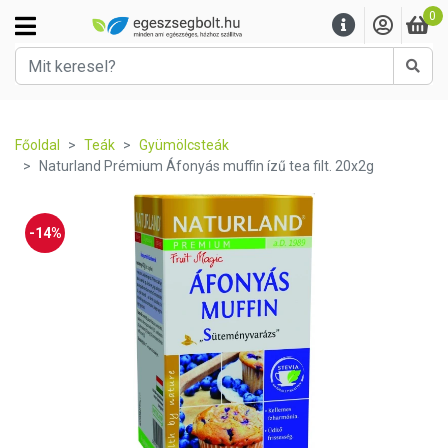
0
Kere
Főoldal
Teák
Gyümölcsteák
Naturland Prémium Áfonyás muffin ízű tea filt. 20x2g
-14%