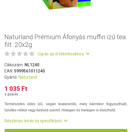
Naturland Prémium Áfonyás muffin ízű tea
filt. 20x2g
Ugrás az értékelésekhez
Cikkszám:
NL1240
EAN:
5999561011240
Gyártó:
Naturland
1 035 Ft
1 210 Ft
Természetes édes ízű, vegán teakeverék, mely bármikor fogyasztható,
ízesítés nélkül vagy kedved szerint. Hidegen és melegen is élvezhető.
Részletes leírás és specifikáció