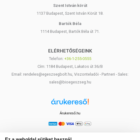
Szent István körút
1137 Budapest, Szent István Körút 18.
Bartók Béla
1114 Budapest, Bartók Béla út 71.
ELÉRHETŐSÉGEINK
Telefon:
+36-1-255-0555
Cím: 1184 Budapest, Lakatos út 36/B
Email: rendeles@egeszsegbolt.hu, Viszonteladói - Partneri - Sales:
sales@bioegeszseg.hu
Árukereső.hu
Ez a weboldal sütiket használ