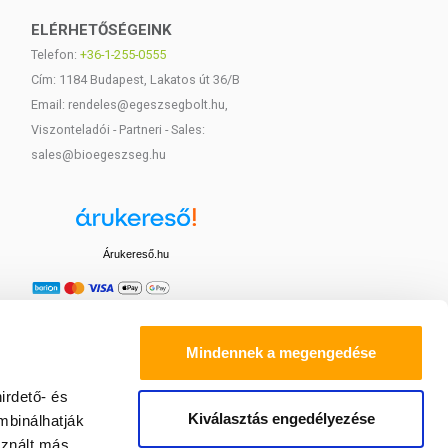
ELÉRHETŐSÉGEINK
Telefon:
+36-1-255-0555
Cím: 1184 Budapest, Lakatos út 36/B
Email: rendeles@egeszsegbolt.hu,
Viszonteladói - Partneri - Sales:
sales@bioegeszseg.hu
Árukereső.hu
Mindennek a megengedése
irdető- és
Kiválasztás engedélyezése
mbinálhatják
sznált más