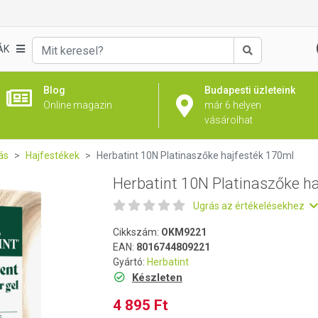
ajfesték 170ml
ÁK
Keresés
Blog
Budapesti üzleteink
Online magazin
már 6 helyen
vásárolhat
ás
Hajfestékek
Herbatint 10N Platinaszőke hajfesték 170ml
Herbatint 10N Platinaszőke h
Ugrás az értékelésekhez
Cikkszám:
OKM9221
EAN:
8016744809221
Gyártó:
Herbatint
Készleten
4 895 Ft