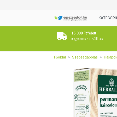
Herbatint 10N Platinaszőke h
KATEGÓRI
15.000 Ft felett
ingyenes kiszállítás
Főoldal
Szépségápolás
Hajápol