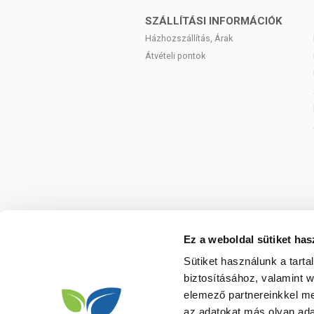
(tajtékvirág) pedig E- és F-vitaminban d
SZÁLLÍTÁSI INFORMÁCIÓK
tartós színét, valamint hidratálják és fény
Házhozszállítás, Árak
Átvételi pontok
Gazdaságos megoldás:
A Herbatint
évig megőrzi szavatosságát. Így rö
alkalommal is felhasználható!
Főbb jellemzők:
Bőrgyógyászatilag tesztelt, érzék
Finom formulája ammónia-, rezorc
8 féle bio növényi kivonattal dúsít
Egyszerűen felvihető gél állagú 
36 elérhető szín, melyek egymás
Ez a weboldal sütiket has
A TERMÉK ALKALMAZÁ
Sütiket használunk a tart
Használati útmutató:
biztosításához, valamint 
elemező partnereinkkel me
A festéket száraz, nem frissen mosott ha
az adatokat más olyan ad