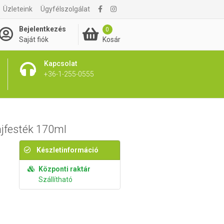
Üzleteink
Ügyfélszolgálat
4 895 Ft
Kosárba rakom
Bejelentkezés
0
Kosár
Saját fiók
Kapcsolat
+36-1-255-0555
ajfesték 170ml
Készletinformáció
Központi raktár
Szállítható