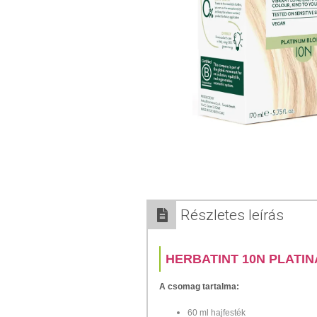
Részletes leírás
HERBATINT 10N PLATI
A csomag tartalma:
60 ml hajfesték