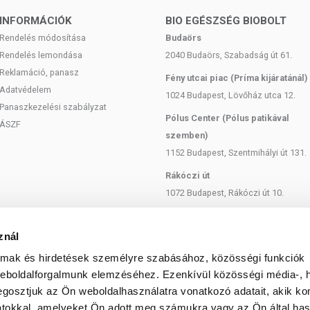
ús. Mindezek együttesen biztosítják a hajfesték alapos fedését,
INFORMÁCIÓK
BIO EGÉSZSÉG BIOBOLT
essé teszik a hajat.
Rendelés módosítása
Budaörs
Rendelés lemondása
2040 Budaörs, Szabadság út 61.
 festékek kupakja visszazárható, a termék felbontás után egy
Reklamáció, panasz
vid hajúak esetén kettő, tőfestéshez pedig három vagy négy
Fény utcai piac (Príma kijáratánál)
Adatvédelem
1024 Budapest, Lövőház utca 12.
Panaszkezelési szabályzat
Pólus Center (Pólus patikával
ÁSZF
szemben)
1152 Budapest, Szentmihályi út 131.
eny bőrön is alkalmazható
in-, parabén-, alkohol- és parfümmentes
Rákóczi út
va
1072 Budapest, Rákóczi út 10.
készítmény
sal keverhetők az egyedi árnyalatok megalkotásához
Szent István körút
1137 Budapest, Szent István Körút
znál
SA
18.
almak és hirdetések személyre szabásához, közösségi funkciók
Bartók Béla
weboldalforgalmunk elemzéséhez. Ezenkívül közösségi média-, h
1114 Budapest, Bartók Béla út 71.
gosztjuk az Ön weboldalhasználatra vonatkozó adatait, akik ko
jon alkalmazza.
atokkal, amelyeket Ön adott meg számukra vagy az Ön által ha