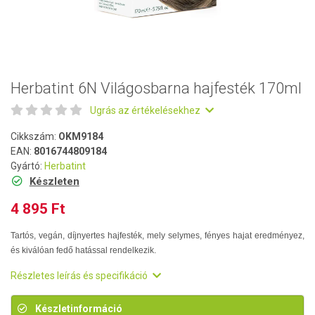
Herbatint 6N Világosbarna hajfesték 170ml
Ugrás az értékelésekhez
Cikkszám:
OKM9184
EAN:
8016744809184
Gyártó:
Herbatint
Készleten
4 895 Ft
Tartós, vegán, díjnyertes hajfesték, mely selymes, fényes hajat eredményez,
és kiválóan fedő hatással rendelkezik.
Részletes leírás és specifikáció
Készletinformáció