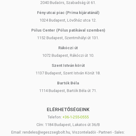
2040 Budaörs, Szabadság út 61.
A hajfestéket száraz, nem frissen mosott hajon alkalmazza.
Fény utcai piac (Príma kijáratánál)
Használati utasítás:
1024 Budapest, Lövőház utca 12.
1.) Műanyag vagy üveg tálkában, egyenlő arányban elegyítse a
Pólus Center (Pólus patikával szemben)
HERBATINT hajfesték gélt a glikolos színelőhívó folyadékkal,
1152 Budapest, Szentmihályi út 131.
figyelembe véve haja hosszát. A megmaradt flakonokra csavarja
Rákóczi út
vissza a kupakokat, hogy azt majd a jövőben is fel tudja használni.
1072 Budapest, Rákóczi út 10.
2.) Száraz hajra vigye fel a keveréket.
Szent István körút
a) Első alkalommal történő festés esetén
1137 Budapest, Szent István Körút 18.
3.) Oszlassa el a festékkeveréket a haj teljes hosszán. A felvitelt a
Bartók Béla
hajtöveknél kezdje el és haladjon a hajvégek felé. Fésű segítségével
1114 Budapest, Bartók Béla út 71.
biztosítsa az egyenletes eloszlást.
4.) Hagyja a festéket 40 percig hatni.
ELÉRHETŐSÉGEINK
Telefon:
+36-1-255-0555
b) Hajtőfestés esetén
Cím: 1184 Budapest, Lakatos út 36/B
3.) Alkalmazza a keveréket a lenőtt részen, a festéket hagyja 30 percig
Email: rendeles@egeszsegbolt.hu, Viszonteladói - Partneri - Sales:
hatni.