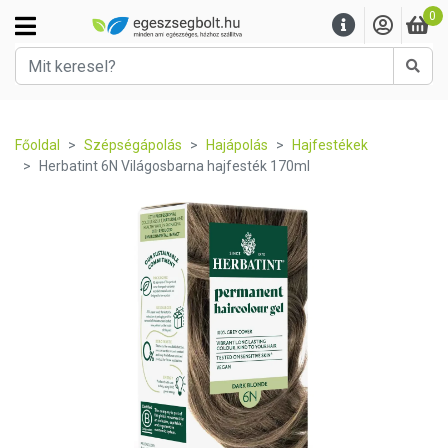
0
Kere
Főoldal
Szépségápolás
Hajápolás
Hajfestékek
Herbatint 6N Világosbarna hajfesték 170ml