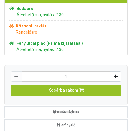
Budaörs
Átvehető ma, nyitás: 7:30
Központi raktár
Rendelésre
Fény utcai piac (Príma kijáratánál)
Átvehető ma, nyitás: 7:30
Kosárba rakom
Kívánságlista
Árfigyelő