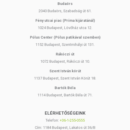
Budaörs
Készítsen elő:
2040 Budaörs, Szabadság út 61.
egy pár kesztyűt,
Fény utcai piac (Príma kijáratánál)
egy tál langyos vizet,
1024 Budapest, Lövőház utca 12.
egy keverőeszközt/habverőt,
egy régi törölközőt a ruházat védelmére, és
Pólus Center (Pólus patikával szemben)
egy zuhanyzósapkát vagy fóliát.
1152 Budapest, Szentmihályi út 131.
2. LÉPÉS – A KRÉM ELKÉSZÍTÉSE
Rákóczi út
1072 Budapest, Rákóczi út 10.
Vegye fel a kesztyűt, és öntse a szükséges mennyiségű port a tálba.
Apránként adja hozzá a vizet, és alaposan keverje össze. A víz
Szent István körút
mennyisége legyen háromszorosa a porénak; például 50 g porhoz
1137 Budapest, Szent István Körút 18.
150 ml vizet keverjen. Amikor a keverék joghurt állagúvá válik, a
VEGETAL COLOR hajszínező elkészült! Ajánlott adagolás: 1 tasak
Bartók Béla
rövid hajhoz, 2 tasak közepes vagy hosszú hajhoz.
1114 Budapest, Bartók Béla út 71.
3. LÉPÉS – A KEVERÉK FELVITELE
ELÉRHETŐSÉGEINK
Mossa meg a haját, és törölközővel enyhén szárítsa meg (a haj legyen
Telefon:
+36-1-255-0555
enyhén nedves, ne vizes). Takarja le a vállát a régi törölközővel, és
vigye fel a keveréket a tövektől a hajvégekig. Használhat hajkefét vagy
Cím: 1184 Budapest, Lakatos út 36/B