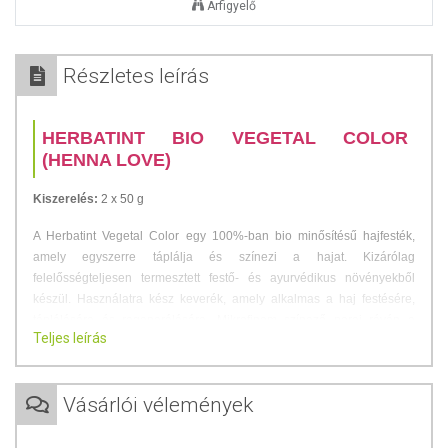
Árfigyelő
Részletes leírás
HERBATINT BIO VEGETAL COLOR
(HENNA LOVE)
Kiszerelés:
2 x 50 g
A Herbatint Vegetal Color egy 100%-ban bio minősítésű hajfesték,
amely egyszerre táplálja és színezi a hajat. Kizárólag
felelősségteljesen termesztett festő- és ayurvédikus növényekből
készül. Használatra kész keverék, amely alkalmas a haj festésére,
táplálására és regenerálására. Mikrofinom színező porai révén a
Teljes leírás
VEGETAL COLOR könnyen felvihető és leöblíthető, intenzív szín- és
ápolási eredményt garantálva.
Ideális kiinduló szín:
Vásárlói vélemények
sötétbarna