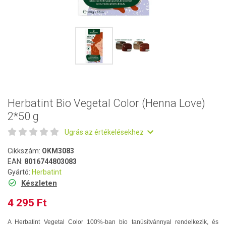
Herbatint Bio Vegetal Color (Henna Love)
2*50 g
Ugrás az értékelésekhez
Cikkszám:
OKM3083
EAN:
8016744803083
Gyártó:
Herbatint
Készleten
4 295 Ft
A Herbatint Vegetal Color 100%-ban bio tanúsítvánnyal rendelkezik, és