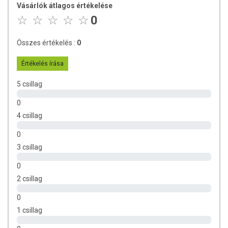
barna
Vásárlók átlagos értékelése
világosbarna
0
sötétszőke
szőke
Összes értékelés :
0
világosszőke
ősz (kétlépéses eljárás: előszínezés HENNA LOVE POWER-rel
Értékelés írása
szükséges)
5 csillag
Várható eredmény:
0
4 csillag
0
3 csillag
0
2 csillag
Tiszta Henna és Aloe Vera kivonat keveréke:
0
Az ősz haj fedéséhez kötelezően javasolt a kétlépéses eljárás.
1 csillag
Mikrofinom porok a luxus élményért és az intenzív