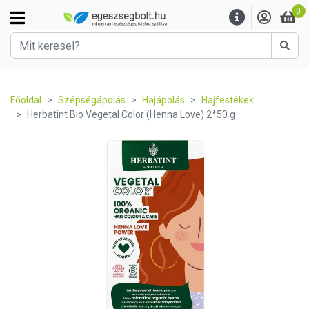
0
Kere
Főoldal
Szépségápolás
Hajápolás
Hajfestékek
Herbatint Bio Vegetal Color (Henna Love) 2*50 g