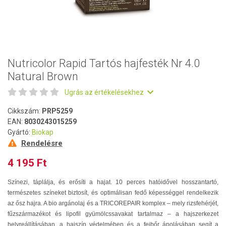
Nutricolor Rapid Tartós hajfesték Nr 4.0
Natural Brown
Ugrás az értékelésekhez
Cikkszám:
PRP5259
EAN:
8030243015259
Gyártó:
Biokap
Rendelésre
4 195 Ft
Színezi, táplálja, és erősíti a hajat. 10 perces hatóidővel hosszantartó,
természetes színeket biztosít, és optimálisan fedő képességgel rendelkezik
az ősz hajra. A bio argánolaj és a TRICOREPAIR komplex – mely rizsfehérjét,
fűzszármazékot és lipofil gyümölcssavakat tartalmaz – a hajszerkezet
helyreállításában, a hajszín védelmében és a fejbőr ápolásában segít a