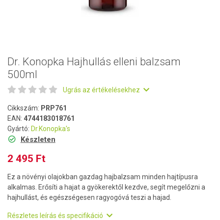
Dr. Konopka Hajhullás elleni balzsam
500ml
Ugrás az értékelésekhez
Cikkszám:
PRP761
EAN:
4744183018761
Gyártó:
Dr.Konopka's
Készleten
2 495 Ft
Ez a növényi olajokban gazdag hajbalzsam minden hajtípusra
alkalmas. Erősíti a hajat a gyökerektől kezdve, segít megelőzni a
hajhullást, és egészségesen ragyogóvá teszi a hajad.
Részletes leírás és specifikáció