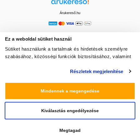
Árukereső.hu
Ez a weboldal sütiket használ
Sütiket használunk a tartalmak és hirdetések személyre
szabásához, közösségi funkciók biztosításához, valamint
weboldalforgalmunk elemzéséhez. Ezenkívül közösségi
Részletek megjelenítése
média-, hirdető- és elemező partnereinkkel megosztjuk az
Ön weboldalhasználatra vonatkozó adatait, akik
kombinálhatják az adatokat más olyan adatokkal,
Mindennek a megengedése
amelyeket Ön adott meg számukra vagy az Ön által
használt más szolgáltatásokból gyűjtöttek.
Kiválasztás engedélyezése
© 2025 Minden jog fenntartva egeszsegbolt.hu
Megtagad