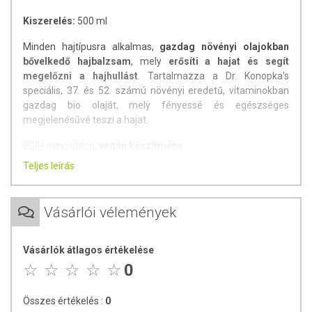
Kiszerelés:
500 ml
Minden hajtípusra alkalmas,
gazdag növényi olajokban
bővelkedő hajbalzsam
, mely
erősíti a hajat és segít
megelőzni a hajhullást
. Tartalmazza a Dr. Konopka's
speciális, 37. és 52. számú növényi eredetű, vitaminokban
gazdag bio olaját, mely fényessé és egészséges
megjelenésűvé teszi a hajat.
BDIH minősítésű,
vegán készítmény.
Teljes leírás
Dr. Konopka's eredeti, gyógynövényeken alapuló haj- és
bőrápolási receptúrái most a modern technológia
segítségével kelnek életre!
Vásárlói vélemények
Használata:
Kis mennyiséget vigyen fel a nedves hajra,
hagyja 3-5 percig hatni, majd alaposan öblítse ki. A legjobb
Vásárlók átlagos értékelése
eredmény elérése érdekében használja a Dr. Konopka
0
Hajhullás elleni samponnal és szérummal együtt.
Összetevők:
Aqua, Sodium Coco-Sulfate, Cocamidopropyl
Összes értékelés :
0
Betaine, Lauryl Glucoside, Glycerin, Olea Europaea Fruit Oil*,