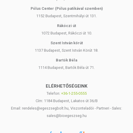
Pólus Center (Pólus patikával szemben)
1152 Budapest, Szentmihályi út 131.
Rákóczi út
1072 Budapest, Rákóczi út 10.
Szent István körút
1137 Budapest, Szent István Körút 18.
Bartók Béla
1114 Budapest, Bartók Béla út 71.
ELÉRHETŐSÉGEINK
Telefon:
+36-1-255-0555
Cím: 1184 Budapest, Lakatos út 36/B
Email: rendeles@egeszsegbolt.hu, Viszonteladói - Partneri - Sales:
sales@bioegeszseg.hu