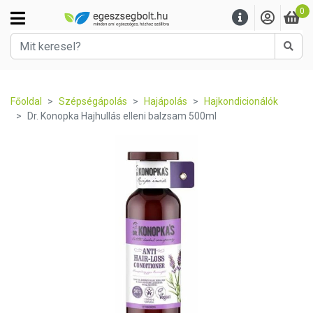
0
Kere
Főoldal
Szépségápolás
Hajápolás
Hajkondicionálók
Dr. Konopka Hajhullás elleni balzsam 500ml