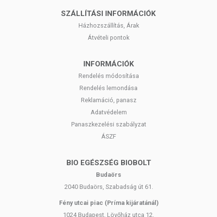
az orvosi kezelés kiváltására alkalmas. Betegség esetén
SZÁLLÍTÁSI INFORMÁCIÓK
használatát konzultálja
Házhozszállítás, Árak
kezelőorvosával! Kerülje a szembe jutást. Az ajánlott napi
Átvételi pontok
mennyiséget ne
haladja meg! Ne használja, ha az összetevők bármelyikére
allergiás vagy érzékeny! Ha bőrirritáció lép fel, függessze fel
INFORMÁCIÓK
a használatát! Gyermekektől távol tartandó.
Rendelés módosítása
Rendelés lemondása
Reklamáció, panasz
Adatvédelem
Panaszkezelési szabályzat
ÁSZF
BIO EGÉSZSÉG BIOBOLT
Budaörs
2040 Budaörs, Szabadság út 61.
Fény utcai piac (Príma kijáratánál)
1024 Budapest, Lövőház utca 12.