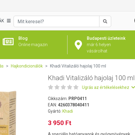
l
ÁK
Keresés
Blog
Budapesti üzleteink
Online magazin
már 6 helyen
vásárolhat
ás
Hajkondicionálók
Khadi Vitalizáló hajolaj 100 ml
Khadi Vitalizáló hajolaj 100 ml
Ugrás az értékelésekhez
Cikkszám:
PRP0411
EAN:
4260378040411
Gyártó:
Khadi
3 950 Ft
A speciális hatóanyagok és gyógynövények