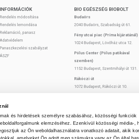
il (Indrayan/sártök mag olaj), Rosmarinus officinalis
INFORMÁCIÓK
BIO EGÉSZSÉG BIOBOLT
aucus Carota oil (répaolaj), Tocopherol (E-vitamin),
Rendelés módosítása
Budaörs
Onosma hispidum (ratnjyot), Linalool, Limonene
Rendelés lemondása
2040 Budaörs, Szabadság út 61.
Reklamáció, panasz
Fény utcai piac (Príma kijáratánál)
Adatvédelem
1024 Budapest, Lövőház utca 12.
ánt. A termék nem gyógyít betegségeket. A termék nem
Panaszkezelési szabályzat
Pólus Center (Pólus patikával
kalmas. Betegség esetén használatát konzultálja
ÁSZF
ást. Az ajánlott napi használati mennyiséget ne
szemben)
, ha az összetevők bármelyikére érzékeny vagy allergiás! Ha
1152 Budapest, Szentmihályi út 131.
Rákóczi út
artandó.
1072 Budapest, Rákóczi út 10.
Szent István körút
1137 Budapest, Szent István Körút
znál
18.
almak és hirdetések személyre szabásához, közösségi funkciók
Bartók Béla
weboldalforgalmunk elemzéséhez. Ezenkívül közösségi média-, h
1114 Budapest, Bartók Béla út 71.
gosztjuk az Ön weboldalhasználatra vonatkozó adatait, akik ko
atokkal, amelyeket Ön adott meg számukra vagy az Ön által ha