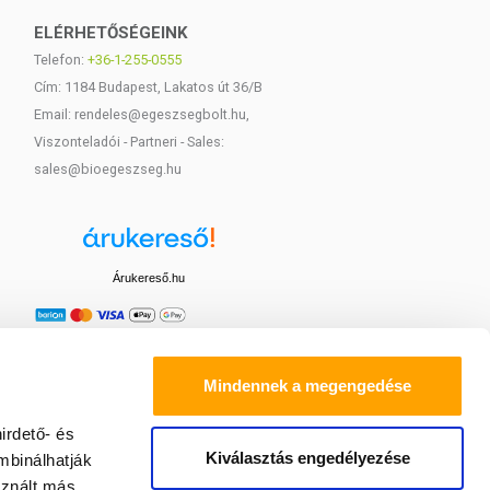
ELÉRHETŐSÉGEINK
Telefon:
+36-1-255-0555
Cím: 1184 Budapest, Lakatos út 36/B
Email: rendeles@egeszsegbolt.hu,
Viszonteladói - Partneri - Sales:
sales@bioegeszseg.hu
Árukereső.hu
Mindennek a megengedése
irdető- és
Kiválasztás engedélyezése
mbinálhatják
sznált más