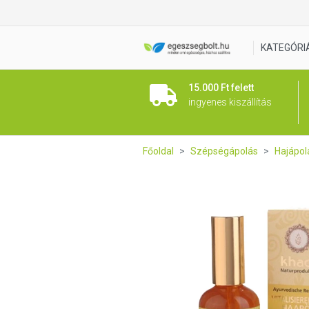
Khadi Vitalizáló hajolaj 100 m
KATEGÓRI
15.000 Ft felett
ingyenes kiszállítás
Főoldal
Szépségápolás
Hajápol