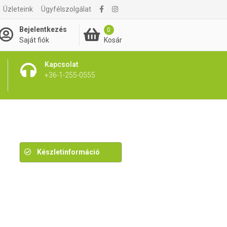
Üzleteink
Ügyfélszolgálat
3 950 Ft
Bejelentkezés
0
Kosár
Saját fiók
Kapcsolat
+36-1-255-0555
Készletinformáció