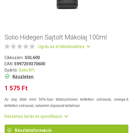
Solio Hidegen Sajtolt Mákolaj 100ml
Ugrás az értékelésekhez
Cikkszám:
SOL600
EAN:
5997259370600
Gyártó:
Solio Kft.
Készleten
1 575 Ft
Az olaj több mint 50%-ban többszörösen telítetlen zsírsavat, omega-6
telítetlen zsírsavat, valamint olajsavat tartalmaz.
Részletes leírás és specifikáció
Készletinformáció