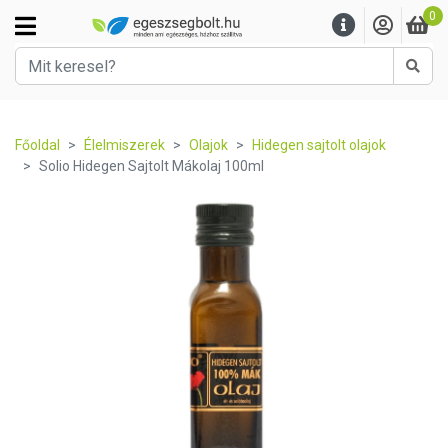
0
Kere
Főoldal
Élelmiszerek
Olajok
Hidegen sajtolt olajok
Solio Hidegen Sajtolt Mákolaj 100ml