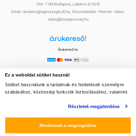
Cím: 1184 Budapest, Lakatos út 36/B
Email: rendeles@egeszsegbolt.hu, Viszonteladói - Partneri - Sales:
sales@bioegeszseg.hu
Árukereső.hu
Ez a weboldal sütiket használ
Sütiket használunk a tartalmak és hirdetések személyre
szabásához, közösségi funkciók biztosításához, valamint
weboldalforgalmunk elemzéséhez. Ezenkívül közösségi
Részletek megjelenítése
média-, hirdető- és elemező partnereinkkel megosztjuk az
Ön weboldalhasználatra vonatkozó adatait, akik
kombinálhatják az adatokat más olyan adatokkal,
Mindennek a megengedése
amelyeket Ön adott meg számukra vagy az Ön által
használt más szolgáltatásokból gyűjtöttek.