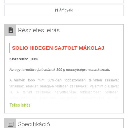
Árfigyelő
Részletes leírás
SOLIO HIDEGEN SAJTOLT MÁKOLAJ
Kiszerelés:
100ml
Az egy termékre jutó adatok 100 g mennyiségre vonatkoznak.
A termék több mint 50%-ban többszörösen telítetlen zsírsavat
tartalmaz, emellett omega-6 telítetlen zsírsavakat, valamint olajsavat
is. A telített zsírsavak helyettesítése többszörösen telítetlen
zsírsavakkal az étrendben kedvezően befolyásolhatja a vér
koleszterinszintjét. Elősegítheti a szellemi teljesítőképességet.
Teljes leírás
Idegerősítő, idegfájdalom csökkentő, nyugtató és altató hatású lehet.
Fontos szerepet játszhat a csontozat egészségének megőrzésében.
Lassíthatja a csontszövetek lebomlását, és elősegítheti azok
Specifikáció