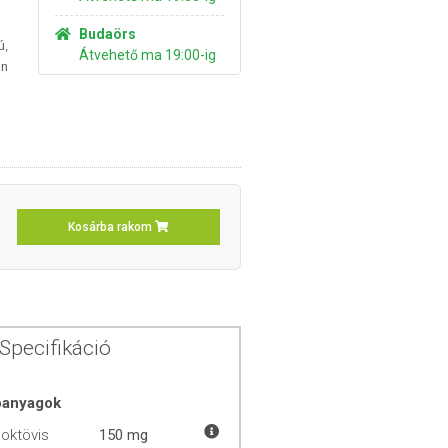
Budaörs
ú,
Átvehető ma 19:00-ig
in
Kosárba rakom
Specifikáció
óanyagok
oktövis
150 mg