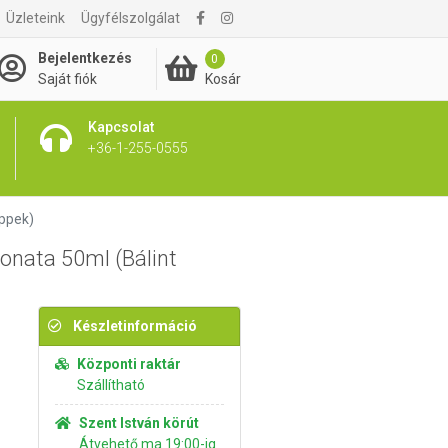
Üzleteink
Ügyfélszolgálat
3 495 Ft
Kosárba rakom
Bejelentkezés
0
Kosár
Saját fiók
Kapcsolat
+36-1-255-0555
eppek)
onata 50ml (Bálint
Készletinformáció
Központi raktár
Szállítható
Szent István körút
Átvehető ma 19:00-ig