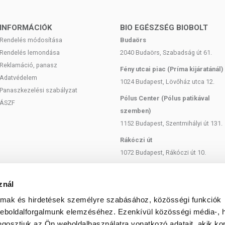
 európai uniós szabályozás szerint élelmiszereknek minősülnek,
zítését szolgálják, és koncentrált formában tartalmaznak
INFORMÁCIÓK
BIO EGÉSZSÉG BIOBOLT
k kedvező élettani hatással rendelkezhetnek, amely egyénenként
Rendelés módosítása
Budaörs
k, és reklámozásuk során nem engedélyezett a készítményeknek
Rendelés lemondása
2040 Budaörs, Szabadság út 61.
 tulajdonítani.
Reklamáció, panasz
Fény utcai piac (Príma kijáratánál)
ozott, vegyes étrendet és az egészséges életmódot! A termék nem
Adatvédelem
1024 Budapest, Lövőház utca 12.
z orvosi kezelés helyettesítésére alkalmas! Betegség esetén
Panaszkezelési szabályzat
al. Az ajánlott napi fogyasztási mennyiséget ne lépje túl! Ne
Pólus Center (Pólus patikával
ÁSZF
 bármelyikére érzékeny vagy allergiás! Kisgyermektől elzárva
szemben)
1152 Budapest, Szentmihályi út 131.
Rákóczi út
1072 Budapest, Rákóczi út 10.
Szent István körút
1137 Budapest, Szent István Körút
znál
18.
almak és hirdetések személyre szabásához, közösségi funkciók
Bartók Béla
weboldalforgalmunk elemzéséhez. Ezenkívül közösségi média-, h
gosztjuk az Ön weboldalhasználatra vonatkozó adatait, akik ko
1114 Budapest, Bartók Béla út 71.