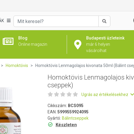
onata 50ml (Bálint cseppek)
ÁK
Keresés
Blog
Budapesti üzleteink
Online magazin
már 6 helyen
vásárolhat
Homoktövis
Homoktövis Lenmagolajos kivonata 50ml (Bálint cs
Homoktövis Lenmagolajos kiv
cseppek)
Ugrás az értékelésekhez
Cikkszám:
BCS095
EAN:
5999559924095
Gyártó:
Bálintcseppek
Készleten