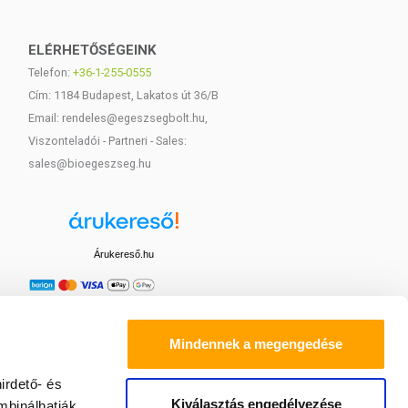
ELÉRHETŐSÉGEINK
Telefon:
+36-1-255-0555
Cím: 1184 Budapest, Lakatos út 36/B
Email: rendeles@egeszsegbolt.hu,
Viszonteladói - Partneri - Sales:
sales@bioegeszseg.hu
Árukereső.hu
Mindennek a megengedése
irdető- és
Kiválasztás engedélyezése
mbinálhatják