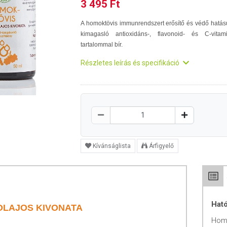
3 495 Ft
A homoktövis immunrendszert erősítő és védő hatás
kimagasló antioxidáns-, flavonoid- és C-vitam
tartalommal bír.
Részletes leírás és specifikáció
Kívánságlista
Árfigyelő
Hat
LAJOS KIVONATA
Hom