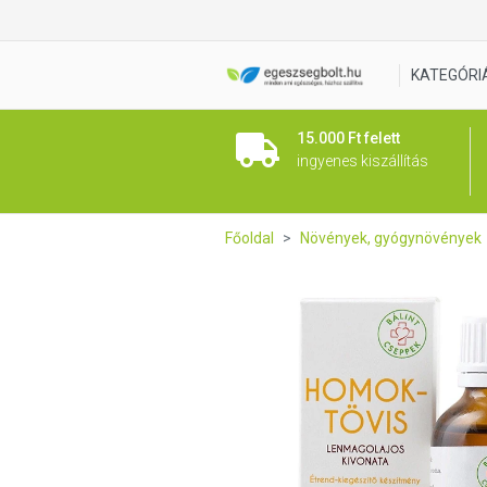
Homoktövis Lenmagolajos kiv
KATEGÓRI
15.000 Ft felett
ingyenes kiszállítás
Főoldal
Növények, gyógynövények