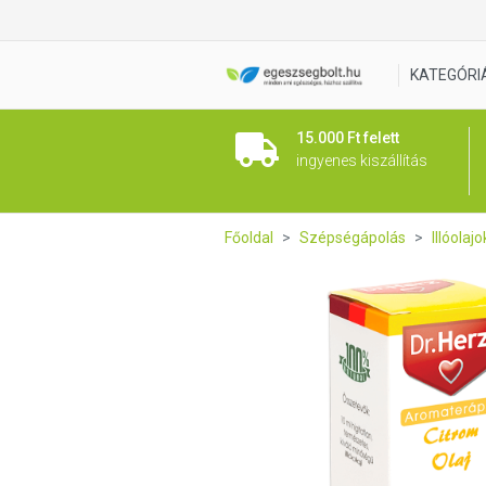
DR Herz Citrom illóolaj 10ml
KATEGÓRI
15.000 Ft felett
ingyenes kiszállítás
Főoldal
Szépségápolás
Illóolajo