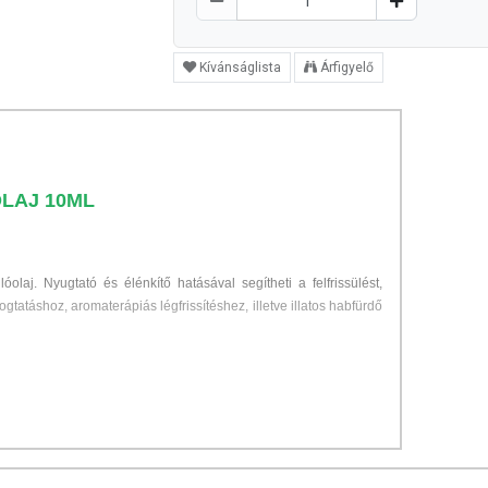
Kívánságlista
Árfigyelő
OLAJ 10ML
óolaj. Nyugtató és élénkítő hatásával segítheti a felfrissülést,
logtatáshoz, aromaterápiás légfrissítéshez, illetve illatos habfürdő
égű
citromolaj
, amely természetes limonént tartalmaz.