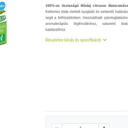
100%-os tisztaságú illóolaj citrusos illataromáva
Kellemes illata mellett nyugtató és serkentő hatásáv
segít a felfrissülésben. Használható párologtatásho
aromaterápiás légfrissítéshez, valamint illat
habfürdőhöz.
Részletes leírás és specifikáció