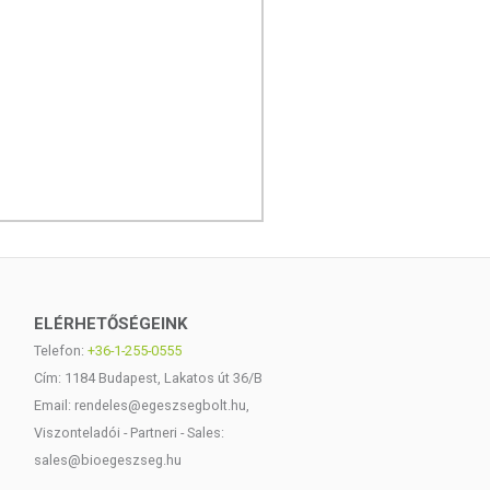
ELÉRHETŐSÉGEINK
Telefon:
+36-1-255-0555
Cím: 1184 Budapest, Lakatos út 36/B
Email: rendeles@egeszsegbolt.hu,
Viszonteladói - Partneri - Sales:
sales@bioegeszseg.hu