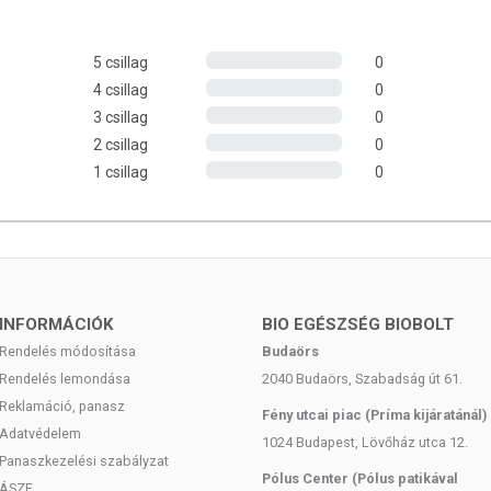
 A TERMÉKRŐL
5 csillag
0
upakja gondosan lezárva. Gyermekek elől elzárva tartandó.
4 csillag
0
a kerülve életveszélyes lehet! Allergiás bőrreakciót okozhat!
3 csillag
0
dulni, fel kell keresni egy toxikológiai központot! Hánytatni tilos,
2 csillag
0
1 csillag
0
amatosan frissítjük, törekszünk a naprakészségre. Mindazonáltal
n szereplő adatok (pl. termékfotók, tápérték-, összetétel-, és
ató jellegűek, a tényleges értékek a termékek természetéből
ntos információkat a termék csomagolásán találja.
INFORMÁCIÓK
BIO EGÉSZSÉG BIOBOLT
Rendelés módosítása
Budaörs
em helyettesíti az orvosi kezelést, és nem gyógyít betegségeket.
Rendelés lemondása
2040 Budaörs, Szabadság út 61.
sával! Kerülje a szembejutást. Ne lépje túl az ajánlott napi
Reklamáció, panasz
Fény utcai piac (Príma kijáratánál)
érült bőrfelületen ne használja! Ha bármely összetevőre érzékeny
Adatvédelem
1024 Budapest, Lövőház utca 12.
ényt! Bőrkiütés esetén hagyja abba a használatot! Gyermekektől
Panaszkezelési szabályzat
Pólus Center (Pólus patikával
ÁSZF