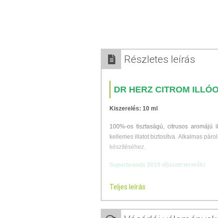
Részletes leírás
DR HERZ CITROM ILLÓ
Kiszerelés: 10 ml
100%-os tisztaságú, citrusos aromájú ill
kellemes illatot biztosítva. Alkalmas páro
készítéséhez.
Superbrands 2015 díjazott termék!
ÖSSZETEVŐK
Teljes leírás
10 ml hígítatlan, gyógyszerkönyvi minős