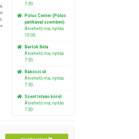
7:30
l.
al
Pólus Center (Pólus
z,
patikával szemben)
os
Átvehető ma, nyitás:
10:00
Bartók Béla
Átvehető ma, nyitás:
7:30
Rákóczi út
Átvehető ma, nyitás:
7:30
Szent István körút
Átvehető ma, nyitás:
7:30