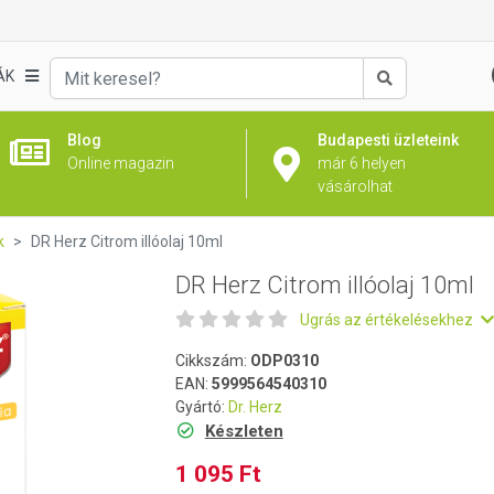
ÁK
Keresés
Blog
Budapesti üzleteink
Online magazin
már 6 helyen
vásárolhat
k
DR Herz Citrom illóolaj 10ml
DR Herz Citrom illóolaj 10ml
Ugrás az értékelésekhez
Cikkszám:
ODP0310
EAN:
5999564540310
Gyártó:
Dr. Herz
Készleten
1 095 Ft