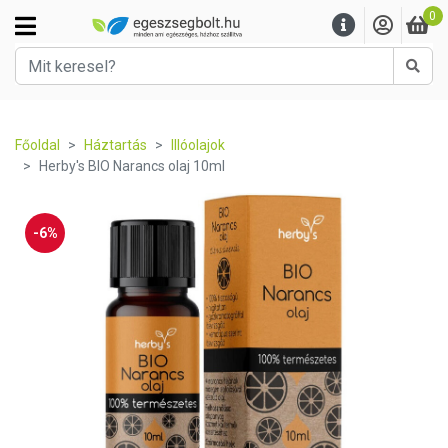
0
Kere
Főoldal
Háztartás
Illóolajok
Herby's BIO Narancs olaj 10ml
-6%