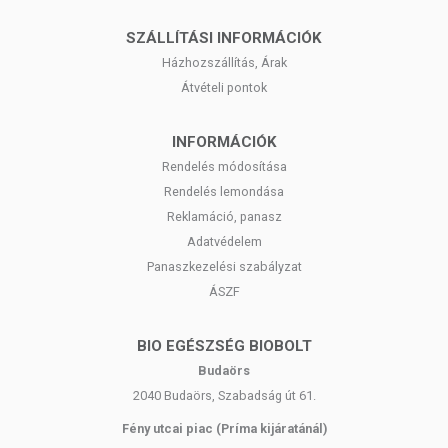
Megfázásos betegségek kiegészítő kezelése
SZÁLLÍTÁSI INFORMÁCIÓK
Enyhíti a rossz hangulatot, felvidít
Élettani élénkítés
Házhozszállítás, Árak
Afrodiziákumként is hatásos lehet
Átvételi pontok
AROMATERÁPIÁS FELHASZNÁLÁS
INFORMÁCIÓK
(PÁROLOGTATVA, BELÉLEGEZVE)
Rendelés módosítása
Bio narancs illóolaj párologtatásához cseppentsen az aromalámpába
Rendelés lemondása
vagy diffúzorba az előírásoknak megfelelően pár cseppet.
Reklamáció, panasz
Adatvédelem
A bio narancs illóolaj párologtatása javíthatja a közérzetet,
antidepresszáns, nyugtató és szorongásoldó hatású lehet. Nyugodt és
Panaszkezelési szabályzat
meghitt légkör megteremtéséhez járul hozzá, elősegítve a pihentető
ÁSZF
alvást. Antivirális és antibakteriális tulajdonságai révén télen védelmet
nyújthat immunrendszerünknek és enyhítheti a megfázásos tüneteket.
BIO EGÉSZSÉG BIOBOLT
KÜLSŐLEGES FELHASZNÁLÁS (HELYI
Budaörs
ALKALMAZÁS BŐRFELÜLETEN)
2040 Budaörs, Szabadság út 61.
Fény utcai piac (Príma kijáratánál)
Bőrön történő alkalmazás esetén mindig hígítsa hordozóolajokkal,