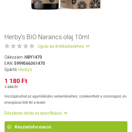
Herby's BIO Narancs olaj 10ml
Ugrás az értékelésekhez
Cikkszám:
HBY1470
EAN:
5999566361470
Gyártó:
Herby's
1 180 Ft
1 260 Ft
Hozzájárulhat az agyműködés serkentéséhez, csökkentheti a szorongást, és
energiával tölti fel a testet.
Részletes leírás és specifikáció
Készletinformáció