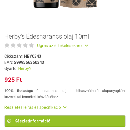
Herby's Édesnarancs olaj 10ml
Ugrás az értékelésekhez
Cikkszám:
HBY0343
EAN:
5999566360343
Gyártó:
Herby's
925 Ft
100% tisztaságú édesnarancs olaj – felhasználható alapanyagként
kozmetikai termékek készítéséhez.
Részletes leírás és specifikáció
Készletinformáció