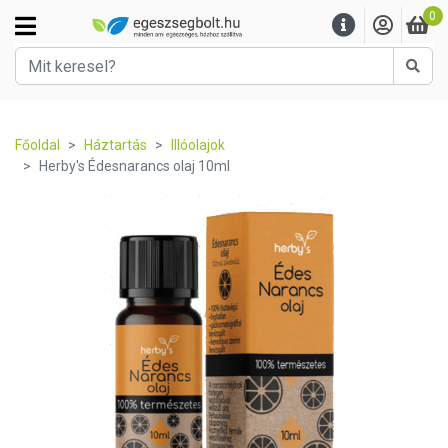
0
Kere
Főoldal
Háztartás
Illóolajok
Herby's Édesnarancs olaj 10ml