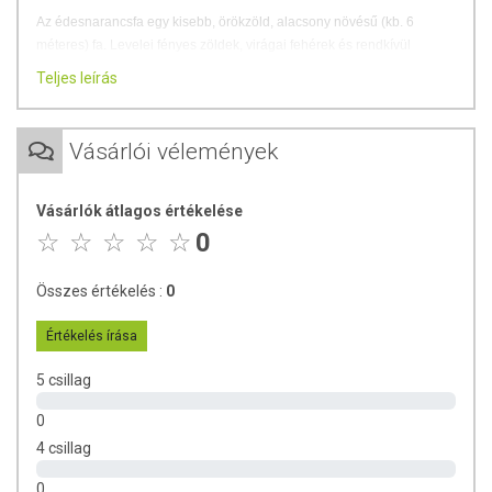
Az édesnarancsfa egy kisebb, örökzöld, alacsony növésű (kb. 6
méteres) fa. Levelei fényes zöldek, virágai fehérek és rendkívül
illatosak. Gyümölcsei sárgás-narancsos színűek. Az édesnarancsot
Teljes leírás
gyakran használják az élelmiszeriparban ízesítésre, de az
aromaterápiában is elterjedt és széles körben alkalmazott. A gyümölcs
nagy mennyiségben tartalmaz vitaminokat, védi és stimulálja a
Vásárlói vélemények
szervezetet, javítja a hangulatot. Az immunrendszer stabilizálásában
és erősítésében egész évben hasznos társunk lehet.
Vásárlók átlagos értékelése
Kellemes, gyümölcsös illatával enyhítheti a szorongást és
0
támogathatja a keringési rendszer működését.
Serkentheti az agyműködést és energizálhatja a testet.
Összes értékelés :
0
Levendulával keverve vagy önmagában is segítheti a
pihentető alvást.
Értékelés írása
Népi gyógyászatból ismert egyéb lehetséges hatásai:
5 csillag
antibakteriális
0
fertőtlenítő
bőrápoló
4 csillag
cellulitisz elleni hatású
0
kiegészítő kezelés bőrgyulladásokra (pl. ekcéma)