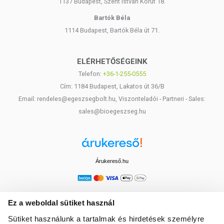
1137 Budapest, Szent István Körút 18.
Ne kerüljön szembe, fülbe és érzékeny testfelületekre!
6 év alatti gyermekeknek nem javasolt a használata!
Bartók Béla
Ne használjon növényvédő szerrel kezelt édes narancsból
1114 Budapest, Bartók Béla út 71.
sajtolt illóolajat!
Napozásnál nem, vagy csak nagyon körültekintően, esetleg
hígítva használható, mert fényérzékennyé tehet! Mindig az
ELÉRHETŐSÉGEINK
egyéni érzékenységnek és/vagy fényérzékenységnek
Telefon:
+36-1-255-0555
megfelelően használja!
Cím: 1184 Budapest, Lakatos út 36/B
Várandós és szoptató kismamák az édes narancs illóolaj
használata előtt mindenképpen konzultáljanak
Email: rendeles@egeszsegbolt.hu, Viszonteladói - Partneri - Sales:
kezelőorvosukkal!
sales@bioegeszseg.hu
TOVÁBBI TUDNIVALÓK A TERMÉKRŐL:
Tárolás:
Hűvös, fénytől védett helyen, zárt kupakkal. Hűtőben tárolva
az olaj zavarossá válhat, de ez nincs hatással a termék minőségére.
Árukereső.hu
Forgalmazza:
Farkas Péter e. v., Pécs
Származási hely:
EU
Ez a weboldal sütiket használ
Sütiket használunk a tartalmak és hirdetések személyre