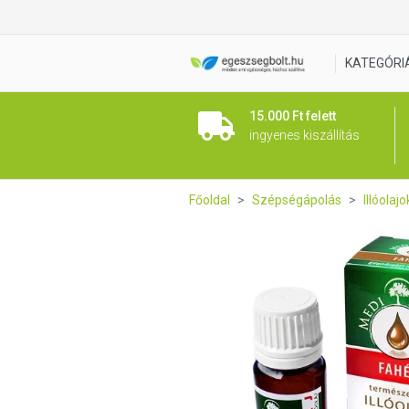
MediNatural fahéj illóolaj 10 
KATEGÓRI
15.000 Ft felett
ingyenes kiszállítás
Főoldal
Szépségápolás
Illóolajo