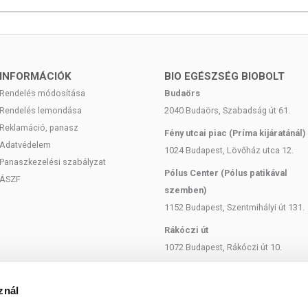
 aetheroleum) illóolaj főbb alkotórészei:
%,
,
INFORMÁCIÓK
BIO EGÉSZSÉG BIOBOLT
 3,0 − 15,0%.
Rendelés módosítása
Budaörs
Rendelés lemondása
2040 Budaörs, Szabadság út 61.
Reklamáció, panasz
ezért fahéj illóolaj alkalmazásának legfontosabb területei
Fény utcai piac (Príma kijáratánál)
Adatvédelem
fertőzések és szájüregi gyulladások. (Aetheroleum
1024 Budapest, Lövőház utca 12.
Panaszkezelési szabályzat
Pólus Center (Pólus patikával
 szerint Cinnamomi cassiae aetheroleum)
ÁSZF
szemben)
1152 Budapest, Szentmihályi út 131.
ifahéjaldehid, cinnamil-acetát, kumarin. A felsorolt
ume (C. aromaticum Nees) leveleiből és fiatal ágaiból
Rákóczi út
óolaj főbb természetes alkotórészei. A Kassziai fahéj
1072 Budapest, Rákóczi út 10.
Szent István körút
1137 Budapest, Szent István Körút
znál
omalámpa vízzel töltött részébe vagy a párologtatóba!
18.