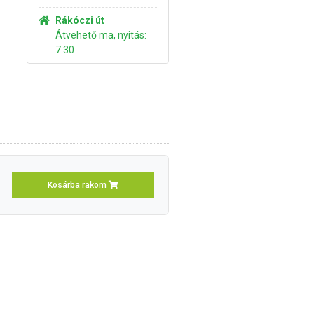
Rákóczi út
Átvehető ma, nyitás:
7:30
Kosárba rakom