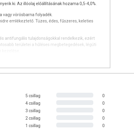
 nyerik ki. Az illóolaj előállításának hozama 0,5-4,0%.
a vagy vörösbarna folyadék.
dehidre emlékeztető. Tüzes, édes, fűszeres, keleties
lis és antifungális tulajdonságokkal rendelkezik, ezért
ontosabb területei a hűléses megbetegedések, légúti
k kezelése.
a libidót és a szexuális teljesítményt.
kek alkotórészeként használják legyengült állapotok,
tást fejt ki.
5 csillag
0
gyekkel
4 csillag
0
3 csillag
0
2 csillag
0
1 csillag
0