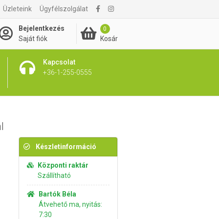
Üzleteink
Ügyfélszolgálat
1 695 Ft
Kosárba rakom
Bejelentkezés
0
Kosár
Saját fiók
Kapcsolat
+36-1-255-0555
l
Készletinformáció
Központi raktár
Szállítható
Bartók Béla
Átvehető ma, nyitás:
7:30