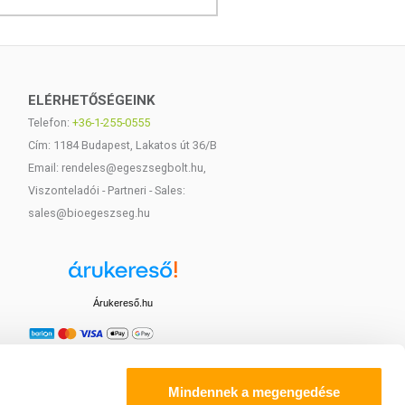
ELÉRHETŐSÉGEINK
Telefon:
+36-1-255-0555
Cím: 1184 Budapest, Lakatos út 36/B
Email: rendeles@egeszsegbolt.hu,
Viszonteladói - Partneri - Sales:
sales@bioegeszseg.hu
Árukereső.hu
Mindennek a megengedése