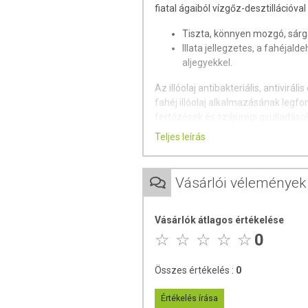
fiatal ágaiból vízgőz-desztillációval
Tiszta, könnyen mozgó, sárg
Illata jellegzetes, a fahéjal
aljegyekkel.
Az illóolaj antibakteriális, antivirá
fahéj illóolaj alkalmazásának legf
fertőzések és szájüregi gyulladáso
Teljes leírás
Kiváló afrodiziákum, fokozza 
Hangulatjavító illóolajkeveré
depresszió esetén.
Vásárlói vélemények
A fahéj illata melegítő, vigasztaló ha
Vásárlók átlagos értékelése
Illat jellemzők
:
0
tüzes, édes, fűszeres, keleties alje
Illatprofil
:
Összes értékelés :
0
hangulatjavító, izgató, inspiráló
Értékelés írása