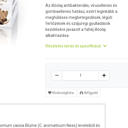
Az illóolaj antibakteriális, vírusellenes és
gombaellenes hatású, ezért leginkább a
meghűléses megbetegedések, légúti
fertőzések és szájüregi gyulladások
kezelésére javasolt a fahéj illóolaj
alkalmazása.
Részletes leírás és specifikáció
Kívánságlista
Árfigyelő
amomum cassia Blume (C. aromaticum Nees) leveleiből és