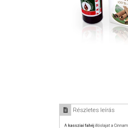
Részletes leírás
A
kassziai fahéj
illóolajat a Cinn