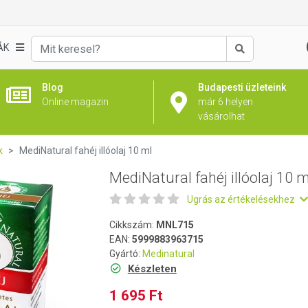
ml
ÁK
Keresés
Blog
Budapesti üzleteink
Online magazin
már 6 helyen
vásárolhat
k
MediNatural fahéj illóolaj 10 ml
MediNatural fahéj illóolaj 10 m
Ugrás az értékelésekhez
Cikkszám:
MNL715
EAN:
5999883963715
Gyártó:
Medinatural
Készleten
1 695 Ft