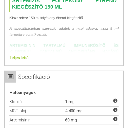
ARTEMIZIA FOLYÉKONY ÉTREND
KIEGÉSZÍTŐ 150 ML
Kiszerelés:
150 ml folyékony étrend-kiegészítő
A specifikációban szereplő adatok a napi adagra, azaz 5 ml
termékre vonatkoznak.
ARTEMISININ TARTALMÚ IMMUNERŐSÍTŐ ÉS
KLOROFILL TARTALMÚ ANTIOXIDÁNS HATÁSÚ
FOLYÉKONY ÉTREND-KIEGÉSZÍTŐ KÉSZÍTMÉNY E-, A-
Teljes leírás
ÉS D-VITAMINOKKAL MCT OLAJBAN.
Az artemisinin az egynyári üröm (Artemisia annua) cserjének a
Specifikáció
leveleiből és szirmaiból kivont hatóanyag. Ezt a gyógynövényt a
hagyományos kínai gyógyászatban több ezer éve használják
antivirális és immunerősítő hatás
a miatt.
Hatóanyagok
Klorofill
1 mg
ÉLETTANI HATÁS:
MCT olaj
4 400 mg
E-vitamin: hozzájárul a sejtek oxidatív stresszel szembeni
Artemisinin
60 mg
védelméhez.
A-vitamin: hozzájárul a nyálkahártyák normál állapotának