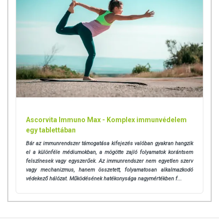
A termék nem helyettesíti a kiegyensúlyozott, vegyes étrendet és az
egészséges életmódot!
A termék nem gyógyít betegségeket! A termék nem az orvosi kezelés
helyettesítésére alkalmas! Betegség esetén használatát beszélje meg
kezelőorvosával. Az ajánlott napi fogyasztási mennyiséget ne lépje túl!
Ne szedje a készítményt, ha az összetevők bármelyikére érzékeny
vagy allergiás! Kisgyermektől elzárva tartandó!
Ascorvita Immuno Max - Komplex immunvédelem
egy tablettában
Bár az immunrendszer támogatása kifejezés valóban gyakran hangzik
el a különféle médiumokban, a mögötte zajló folyamatok korántsem
felszínesek vagy egyszerűek. Az immunrendszer nem egyetlen szerv
vagy mechanizmus, hanem összetett, folyamatosan alkalmazkodó
védekező hálózat. Működésének hatékonysága nagymértékben f...