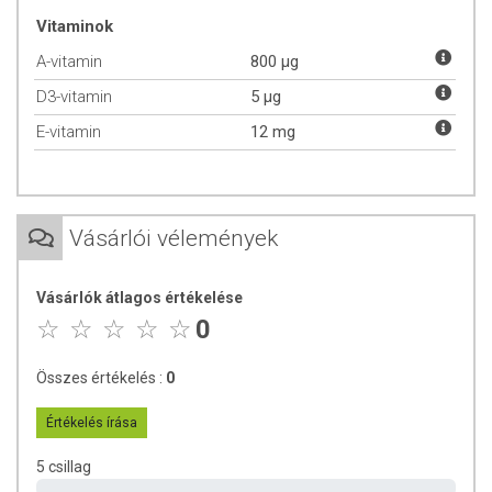
fenntartásához és az immunrendszer normál működéséhez.
Vitaminok
Részt vesz a megfelelő vasanyagcserében. Hozzájárul a bőr
A-vitamin
800 µg
és a látás normál állapotának fenntartásához. Hozzájárul az
immunrendszer normál működéséhez.
D3-vitamin
5 µg
D-vitamin: hozzájárul a kalcium és a foszfor normál
E-vitamin
felszívódásához. Hozzájárul az egészséges csontozat, fogazat
12 mg
és az egészséges izomfunkciók fenntartásához. Hozzájárul az
immunrendszer normál működéséhez.
Ajánlott napi adag:
5 ml (1 mérőkanál, amit a csomag tartalmaz vagy
Vásárlói vélemények
1 teáskanál). A terméket önmagban vagy turmixokba, salátára öntve
ajánljuk fogyasztásra.
Vásárlók átlagos értékelése
ÖSSZETÉTEL
0
Hatóanyag a napi adagban (5 ml):
Összes értékelés :
0
MCT olajok: 4400 mg
Artemisinin: 60 mg
Értékelés írása
E-vitamin: 12 mg
Klorofill: 1 mg
5 csillag
A-vitamin: 800 mcg