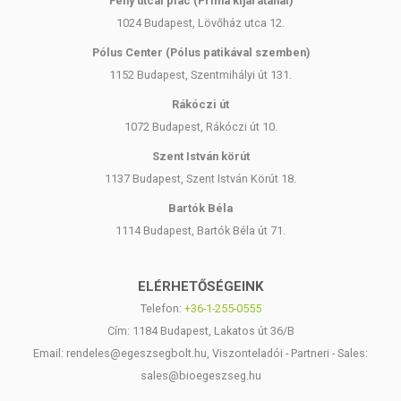
Fény utcai piac (Príma kijáratánál)
1024 Budapest, Lövőház utca 12.
Pólus Center (Pólus patikával szemben)
1152 Budapest, Szentmihályi út 131.
Rákóczi út
1072 Budapest, Rákóczi út 10.
Szent István körút
1137 Budapest, Szent István Körút 18.
Bartók Béla
1114 Budapest, Bartók Béla út 71.
ELÉRHETŐSÉGEINK
Telefon:
+36-1-255-0555
Cím: 1184 Budapest, Lakatos út 36/B
Email: rendeles@egeszsegbolt.hu, Viszonteladói - Partneri - Sales:
sales@bioegeszseg.hu