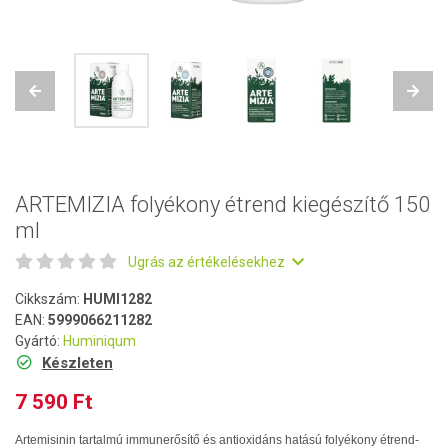
Previous
Next
ARTEMIZIA folyékony étrend kiegészítő 150
ml
Ugrás az értékelésekhez
Cikkszám:
HUMI1282
EAN:
5999066211282
Gyártó:
Huminiqum
Készleten
7 590 Ft
Artemisinin tartalmú immunerősítő és antioxidáns hatású folyékony étrend-