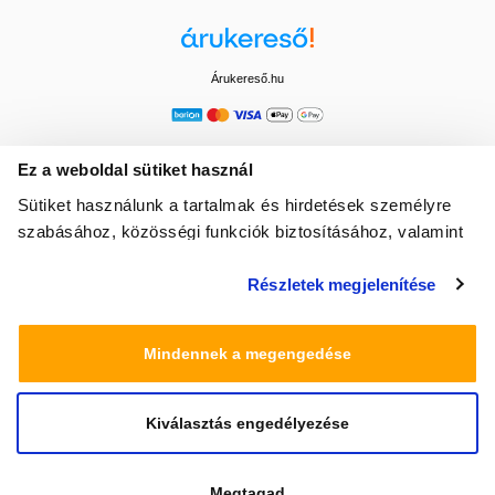
Árukereső.hu
Ez a weboldal sütiket használ
Sütiket használunk a tartalmak és hirdetések személyre
szabásához, közösségi funkciók biztosításához, valamint
weboldalforgalmunk elemzéséhez. Ezenkívül közösségi
Részletek megjelenítése
média-, hirdető- és elemező partnereinkkel megosztjuk az
Ön weboldalhasználatra vonatkozó adatait, akik
kombinálhatják az adatokat más olyan adatokkal,
Mindennek a megengedése
amelyeket Ön adott meg számukra vagy az Ön által
használt más szolgáltatásokból gyűjtöttek.
Kiválasztás engedélyezése
© 2025 Minden jog fenntartva egeszsegbolt.hu
Megtagad