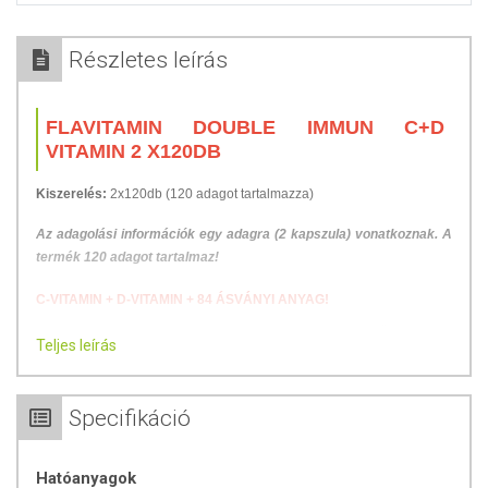
Részletes leírás
FLAVITAMIN DOUBLE IMMUN C+D
VITAMIN 2 X120DB
Kiszerelés:
2x120db (120 adagot tartalmazza)
Az adagolási információk egy adagra (2 kapszula) vonatkoznak. A
termék 120 adagot tartalmaz!
C-VITAMIN + D-VITAMIN + 84 ÁSVÁNYI ANYAG!
Az emberiség évszázadok óta fogyaszt szervezetünk működéséhez
Teljes leírás
szükséges hatóanyagokat – vitaminokat, ásványi sókat, flavonoidokat,
enzimeket és másokat – gyakran anélkül, hogy tudatosan tenné.
Sokszor egyszerűen azért, mert ízletesek. Az évezredek során a
Specifikáció
természetes élelmiszerek fogyasztása általában kielégítette testünk
igényeit. Ugyanakkor, ha a táplálkozás egyoldalúvá válik, könnyen
hiánybetegségek alakulhatnak ki, mint például a skorbut vagy az
Hatóanyagok