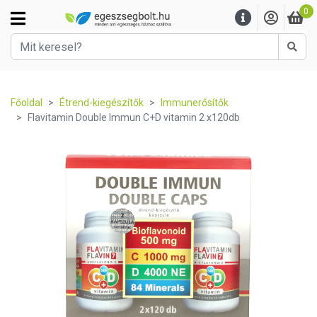
0
Kere
Főoldal
Étrend-kiegészítők
Immunerősítők
Flavitamin Double Immun C+D vitamin 2 x120db