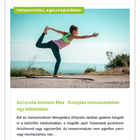
származó TM 84M nátriumszegény ásványi anyagok fogyasztásával a
Immunerősítés, egészségvédelem
szervezet hozzájut a szükséges ásványi anyagokhoz.
A Trace Minerals 84M jótékony hatásai:
Biztosítja a szervezet számára legfontosabb ionokat: nátriumot,
káliumot, magnéziumot, kloridot, szulfátot és foszfátot.
Segíti a koncentrációt, javítja az állóképességet és az általános
vitalitást.
Nagy segítséget nyújt bármilyen méregtelenítő kúránál.
Javíthatja a mentális közérzetet az ásványi anyagok kiegészítő
használatával.
Minden gyógynövény vagy gyógynövény kombináció hatását
fokozza az ásványi anyagok hozzáadása.
Javítja a vitaminok hatását, mivel azok nem hasznosulnak
megfelelően ásványi anyagok nélkül.
Ascorvita Immuno Max - Komplex immunvédelem
Kiváló segítséget nyújt ízületi problémák esetén is.
egy tablettában
Az ásványi anyagok fontos szerepet játszanak a csontok és
Bár az immunrendszer támogatása kifejezés valóban gyakran hangzik
fogak sűrűségének és keménységének megőrzésében,
el a különféle médiumokban, a mögötte zajló folyamatok korántsem
valamint a fogszuvasodás megelőzésében.
felszínesek vagy egyszerűek. Az immunrendszer nem egyetlen szerv
Allergiások pozitív eredményekről számoltak be a fogyasztást
vagy mechanizmus, han...