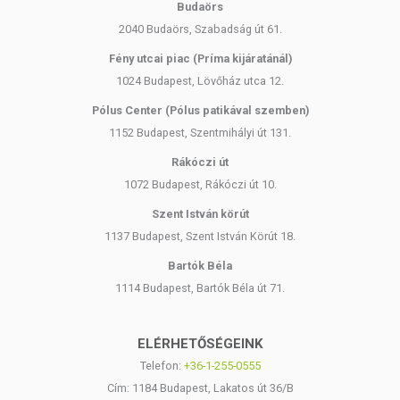
D-vitamin: 50 µg (*2000 NE) / 100 µg (*4000 NE)
Budaörs
2040 Budaörs, Szabadság út 61.
TOVÁBBI TUDNIVALÓK
Fény utcai piac (Príma kijáratánál)
Tárolás:
Száraz, hűvös helyen tárolandó!
1024 Budapest, Lövőház utca 12.
Minőségét megőrzi:
a csomagoláson / terméken feltüntetett időpontig.
Pólus Center (Pólus patikával szemben)
1152 Budapest, Szentmihályi út 131.
Forgalmazó:
Crystal Pharma Kft.
Rákóczi út
1072 Budapest, Rákóczi út 10.
Az oldalunkon található információkat folyamatosan frissítjük, és
törekszünk a pontosságra. Ugyanakkor felhívjuk a figyelmet, hogy a
Szent István körút
webshopon szereplő adatok (beleértve a termékfotókat, tápérték-,
1137 Budapest, Szent István Körút 18.
összetétel- és allergén információkat is) kizárólag tájékoztató
jellegűek, a tényleges értékek eltérhetnek az élelmiszerek
Bartók Béla
természetéből adódóan. A legfrissebb, aktuális információkat a
1114 Budapest, Bartók Béla út 71.
termékek csomagolásán találja meg.
ELÉRHETŐSÉGEINK
Az étrend-kiegészítők az érvényben lévő európai uniós szabályozás
Telefon:
+36-1-255-0555
szerint élelmiszereknek minősülnek, amelyek a hagyományos étrend
Cím: 1184 Budapest, Lakatos út 36/B
kiegészítését szolgálják, és koncentrált formában tartalmaznak