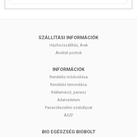
követően.
Javíthatja a haj, a bőr és a köröm minőségét és szépségét.
Felhasználási javaslat:
2 kapszula naponta.
ÖSSZETÉTEL
SZÁLLÍTÁSI INFORMÁCIÓK
Összetevők:
C-vitamin (L-aszkorbinsav), Flavin7 Bioflavonoid
Házhozszállítás, Árak
complex (vörös szőlő mag-héj szárítmány, cirok mag-héj szárítmány,
Átvételi pontok
feketeszeder mag-héj szárítmány, feketecseresznye héj szárítmány,
feketeribizli mag-héj szárítmány, pirosribizli mag-héj szárítmány, szilva
INFORMÁCIÓK
héj szárítmány, almahéj szárítmány), Mineral Complex Pure Crystal
120TM (klorid, magnézium, szulfát, nátrium, kálium, bór, kalcium), D-
Rendelés módosítása
vitamin (kole-kalciferol), kapszula borítása: zselatin, színezék: titán-
Rendelés lemondása
dioxid.
Reklamáció, panasz
Adatvédelem
Hatóanyag napi adagban 1 kapszula / 2 kapszula:
Panaszkezelési szabályzat
C-vitamin: 500 mg / 1000 mg
ÁSZF
Összes polifenol: 83,4 mg / 166,8 mg
ebből flavonoid: 58,4 mg / 116,8 mg
ebből rezveratrol: 0,08 mg / 0,16
BIO EGÉSZSÉG BIOBOLT