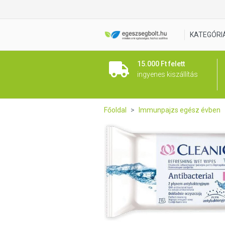
CLEANIC Antibakteriális törl
KATEGÓRI
15.000 Ft felett
ingyenes kiszállítás
Főoldal
Immunpajzs egész évben