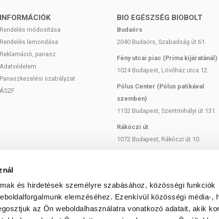
elyen tárolandó.
INFORMÁCIÓK
BIO EGÉSZSÉG BIOBOLT
Rendelés módosítása
Budaörs
Rendelés lemondása
2040 Budaörs, Szabadság út 61.
Reklamáció, panasz
Fény utcai piac (Príma kijáratánál)
Adatvédelem
1024 Budapest, Lövőház utca 12.
Panaszkezelési szabályzat
Pólus Center (Pólus patikával
ÁSZF
szemben)
1152 Budapest, Szentmihályi út 131.
Rákóczi út
1072 Budapest, Rákóczi út 10.
Szent István körút
1137 Budapest, Szent István Körút
znál
18.
almak és hirdetések személyre szabásához, közösségi funkciók
Bartók Béla
weboldalforgalmunk elemzéséhez. Ezenkívül közösségi média-, h
1114 Budapest, Bartók Béla út 71.
gosztjuk az Ön weboldalhasználatra vonatkozó adatait, akik ko