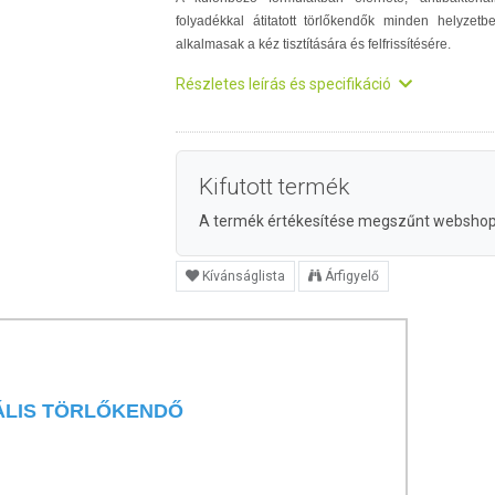
folyadékkal átitatott törlőkendők minden helyzetb
alkalmasak a kéz tisztítására és felfrissítésére.
Részletes leírás és specifikáció
Kifutott termék
A termék értékesítése megszűnt websho
Kívánságlista
Árfigyelő
ÁLIS TÖRLŐKENDŐ