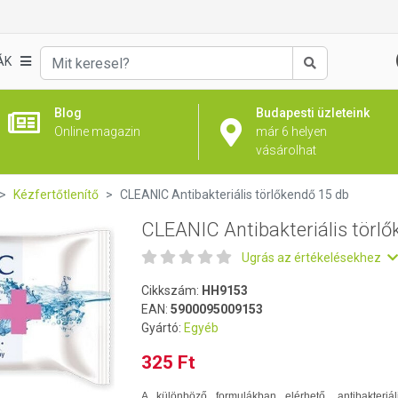
őkendő 15 db
ÁK
Keresés
Blog
Budapesti üzleteink
Online magazin
már 6 helyen
vásárolhat
Kézfertőtlenítő
CLEANIC Antibakteriális törlőkendő 15 db
CLEANIC Antibakteriális törlő
Ugrás az értékelésekhez
Cikkszám:
HH9153
EAN:
5900095009153
Gyártó:
Egyéb
325 Ft
A különböző formulákban elérhető, antibakteriál