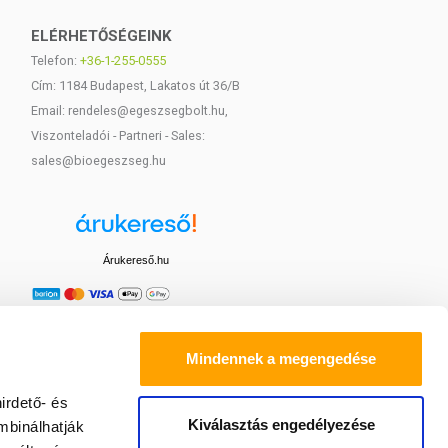
ELÉRHETŐSÉGEINK
Telefon:
+36-1-255-0555
Cím: 1184 Budapest, Lakatos út 36/B
Email: rendeles@egeszsegbolt.hu,
Viszonteladói - Partneri - Sales:
sales@bioegeszseg.hu
Árukereső.hu
Mindennek a megengedése
irdető- és
Kiválasztás engedélyezése
mbinálhatják