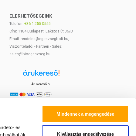
ELÉRHETŐSÉGEINK
Telefon:
+36-1-255-0555
Cím: 1184 Budapest, Lakatos út 36/B
Email: rendeles@egeszsegbolt.hu,
Viszonteladói - Partneri - Sales:
sales@bioegeszseg.hu
Árukereső.hu
Mindennek a megengedése
irdető- és
Kiválasztás engedélyezése
mbinálhatják