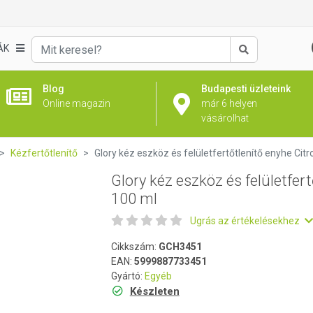
rtőtlenítő enyhe Citrom 100 ml
ÁK
Keresés
Blog
Budapesti üzleteink
Online magazin
már 6 helyen
vásárolhat
Kézfertőtlenítő
Glory kéz eszköz és felületfertőtlenítő enyhe Cit
Glory kéz eszköz és felületfer
100 ml
Ugrás az értékelésekhez
Cikkszám:
GCH3451
EAN:
5999887733451
Gyártó:
Egyéb
Készleten