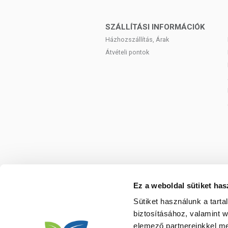
ÖSSZETEVŐK
etanol, izopropil alkohol, benzalkónium-klo
SZÁLLÍTÁSI INFORMÁCIÓK
Házhozszállítás, Árak
TOVÁBBI TUDNIVALÓK
Átvételi pontok
Tárolás:
Eredeti, sértetlen csomagolásban
gyújtóforrástól távol, élelmiszerektől elk
eltartható.
Forgalmazza:
Glory-Cosmetic Hungary Kf
Származási hely:
Európa
Ez a weboldal sütiket has
Sütiket használunk a tart
biztosításához, valamint 
elemező partnereinkkel me