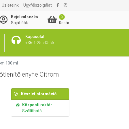
Üzleteink
Ügyfélszolgálat
695 Ft
Kosárba rakom
Bejelentkezés
0
Kosár
Saját fiók
Kapcsolat
+36-1-255-0555
rom 100 ml
tőtlenítő enyhe Citrom
Készletinformáció
Központi raktár
Szállítható