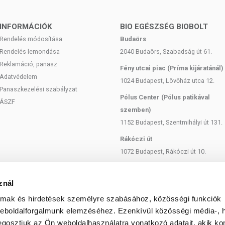
rid, nátrium-szalicilát, színezék, víz
INFORMÁCIÓK
BIO EGÉSZSÉG BIOBOLT
Rendelés módosítása
Budaörs
Rendelés lemondása
2040 Budaörs, Szabadság út 61.
, száraz, jól szellőző helyen, 0-35°C között, nyílt lángtól és
Reklamáció, panasz
Fény utcai piac (Príma kijáratánál)
ülönítve. Az előírásoknak megfelelő tárolás mellett 5 évig
Adatvédelem
1024 Budapest, Lövőház utca 12.
Panaszkezelési szabályzat
Pólus Center (Pólus patikával
t.
ÁSZF
szemben)
1152 Budapest, Szentmihályi út 131.
Rákóczi út
1072 Budapest, Rákóczi út 10.
Szent István körút
1137 Budapest, Szent István Körút
znál
18.
almak és hirdetések személyre szabásához, közösségi funkciók
Bartók Béla
weboldalforgalmunk elemzéséhez. Ezenkívül közösségi média-, h
1114 Budapest, Bartók Béla út 71.
gosztjuk az Ön weboldalhasználatra vonatkozó adatait, akik ko