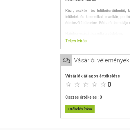
Kiszerelés: 100 ml
Kéz-, eszköz- és felületfertőtlenítő, k
felületek és kozmetikai, manikűr, pedikű
érintkező felületekre. Bőrbarát formulája
Hatékonyságát igazolja a védelem:
Teljes leírás
baktériumokkal szemben,
vírusokkal szemben, és
gombákkal szemben.
Vásárlói vélemények
Alkalmazási útmutató:
Vásárlók átlagos értékelése
Higiénés kézfertőtlenítés:
Hígítat
0
tenyérbe, majd dörzsölje alaposan
Eszköz- és felületfertőtlenítés:
Vig
Összes értékelés :
0
fedést. Az 5 perces behatási idő 
kendővel.
Értékelés írása
Felbontást követően 12 hónapig használh