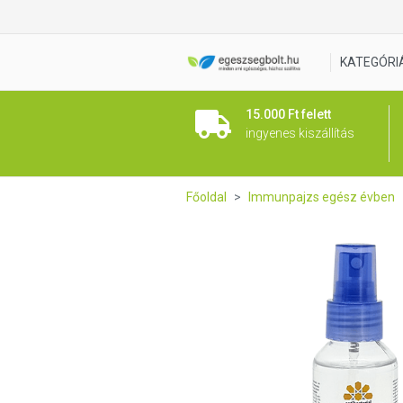
Glory kéz eszköz és felületfe
KATEGÓRI
15.000 Ft felett
ingyenes kiszállítás
Főoldal
Immunpajzs egész évben