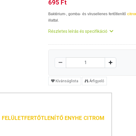
695 Ft
Baktérium-, gomba- és vírusellenes fertőtlenítő
citr
illattal.
Részletes leírás és specifikáció
Kívánságlista
Árfigyelő
S FELÜLETFERTŐTLENÍTŐ ENYHE CITROM