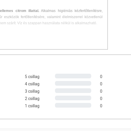
ellemes citrom illattal.
Alkalmas higiéniás kézfertőtlenítésre,
r eszközök fertőtlenítésére, valamint élelmiszerrel közvetlenül
 nem szárít. Víz és szappan használata nélkül is alkalmazható.
5 csillag
0
lanul alkalmazandó. Kb. 5 ml (1-2 adag) készítményt juttasson a
4 csillag
0
 el a kezeken 1 percig.
3 csillag
0
ye fel a készítményt a fertőtlenítendő felületre, biztosítva a teljes
2 csillag
0
elteltével hagyja megszáradni, vagy törölje szárazra egy alkalmas
1 csillag
0
ató fel.