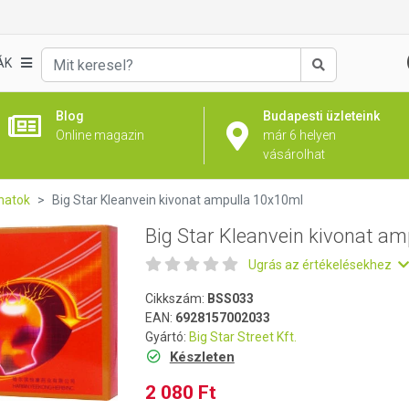
mpulla 10x10ml
ÁK
Keresés
Blog
Budapesti üzleteink
Online magazin
már 6 helyen
vásárolhat
natok
Big Star Kleanvein kivonat ampulla 10x10ml
Big Star Kleanvein kivonat a
Ugrás az értékelésekhez
Cikkszám:
BSS033
EAN:
6928157002033
Gyártó:
Big Star Street Kft.
Készleten
2 080 Ft