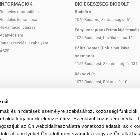
INFORMÁCIÓK
BIO EGÉSZSÉG BIOBOLT
Rendelés módosítása
Budaörs
Rendelés lemondása
2040 Budaörs, Szabadság út 61.
Reklamáció, panasz
Fény utcai piac (Príma kijáratánál)
Adatvédelem
1024 Budapest, Lövőház utca 12.
Panaszkezelési szabályzat
Pólus Center (Pólus patikával
ÁSZF
szemben)
1152 Budapest, Szentmihályi út 131.
Rákóczi út
1072 Budapest, Rákóczi út 10.
Szent István körút
1137 Budapest, Szent István Körút
znál
18.
almak és hirdetések személyre szabásához, közösségi funkciók
Bartók Béla
weboldalforgalmunk elemzéséhez. Ezenkívül közösségi média-, h
gosztjuk az Ön weboldalhasználatra vonatkozó adatait, akik ko
1114 Budapest, Bartók Béla út 71.
atokkal, amelyeket Ön adott meg számukra vagy az Ön által ha