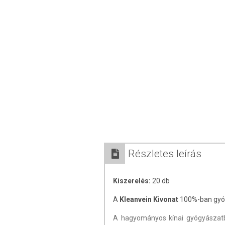
Részletes leírás
Kiszerelés:
20 db
A
Kleanvein Kivonat
100%-ban gyóg
A hagyományos kínai gyógyásza