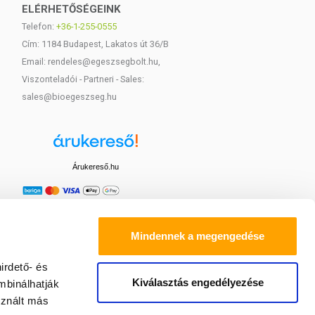
ELÉRHETŐSÉGEINK
Telefon:
+36-1-255-0555
Cím: 1184 Budapest, Lakatos út 36/B
Email: rendeles@egeszsegbolt.hu,
Viszonteladói - Partneri - Sales:
sales@bioegeszseg.hu
Árukereső.hu
Mindennek a megengedése
irdető- és
Kiválasztás engedélyezése
mbinálhatják
sznált más