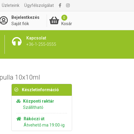
Üzleteink
Ügyfélszolgálat
2 080 Ft
Kosárba rakom
Bejelentkezés
0
Kosár
Saját fiók
Kapcsolat
+36-1-255-0555
mpulla 10x10ml
Készletinformáció
Központi raktár
Szállítható
Rákóczi út
Átvehető ma 19:00-ig