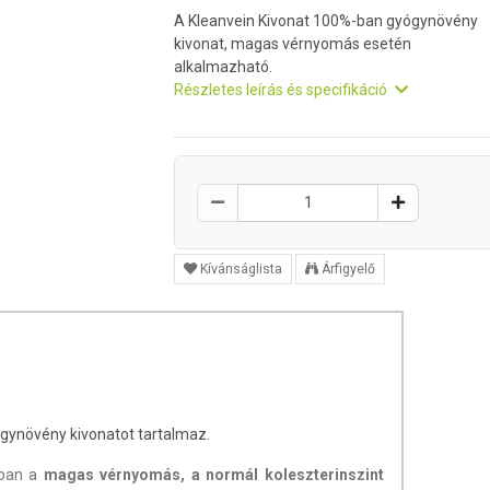
A Kleanvein Kivonat 100%-ban gyógynövény
kivonat, magas vérnyomás esetén
alkalmazható.
Részletes leírás és specifikáció
Kívánságlista
Árfigyelő
ynövény kivonatot tartalmaz.
tban a
magas vérnyomás, a normál koleszterinszint