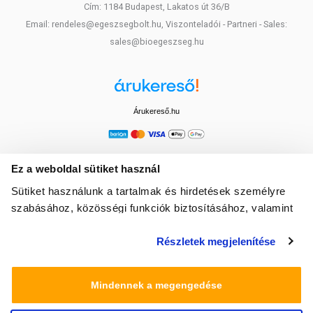
Cím: 1184 Budapest, Lakatos út 36/B
Email: rendeles@egeszsegbolt.hu, Viszonteladói - Partneri - Sales:
sales@bioegeszseg.hu
Árukereső.hu
Ez a weboldal sütiket használ
Sütiket használunk a tartalmak és hirdetések személyre
szabásához, közösségi funkciók biztosításához, valamint
weboldalforgalmunk elemzéséhez. Ezenkívül közösségi
Részletek megjelenítése
média-, hirdető- és elemező partnereinkkel megosztjuk az
Ön weboldalhasználatra vonatkozó adatait, akik
kombinálhatják az adatokat más olyan adatokkal,
Mindennek a megengedése
amelyeket Ön adott meg számukra vagy az Ön által
használt más szolgáltatásokból gyűjtöttek.