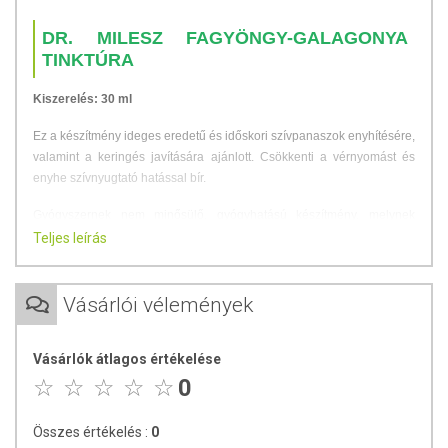
DR. MILESZ FAGYÖNGY-GALAGONYA
TINKTÚRA
Kiszerelés: 30 ml
Ez a készítmény ideges eredetű és időskori szívpanaszok enyhítésére,
valamint a keringés javítására ajánlott. Csökkenti a vérnyomást és
enyhe szívnyugtató hatással bír.
Gyógyszernek nem minősülő, gyógyhatású készítmény, melynek
hatékonyságát népgyógyászati tapasztalatok támasztják alá.
Teljes leírás
FELHASZNÁLÁS
Vásárlói vélemények
Napi adagolás:
Felnőtteknek napi 3 alkalommal 20 csepp fogyasztása
javasolt.
A tinktúra bevétele étkezések előtt, kevés folyadékkal ajánlott.
Vásárlók átlagos értékelése
ÖSSZETEVŐK
0
1 ml-nyi készítmény 0,10 g fehér fagyöngy leveles hajtásának [Viscum
Összes értékelés :
0
album L.; herba] és 0,10 g galagonya virágos hajtásvégének