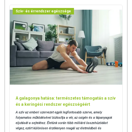
Szív- és érrendszer egészsége
A galagonya hatása: természetes támogatás a szív
és a keringési rendszer egészségéért
A szív az emberi szervezet egyik legfontosabb szerve, amely
folyamatos működésével biztosítja a vér, az oxigén és a tápanyagok
eljutását a sejtekhez. Életünk során több milliárd összehúzódást
végez, ezért különösen érzékenyen reagál az életmódbeli és