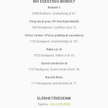
BIO EGÉSZSÉG BIOBOLT
Budaörs
2040 Budaörs, Szabadság út 61.
Fény utcai piac (Príma kijáratánál)
1024 Budapest, Lövőház utca 12.
Pólus Center (Pólus patikával szemben)
1152 Budapest, Szentmihályi út 131.
Rákóczi út
1072 Budapest, Rákóczi út 10.
Szent István körút
1137 Budapest, Szent István Körút 18.
Bartók Béla
1114 Budapest, Bartók Béla út 71.
ELÉRHETŐSÉGEINK
Telefon:
+36-1-255-0555