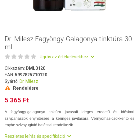
Dr. Milesz Fagyöngy-Galagonya tinktúra 30
ml
Ugrás az értékelésekhez
Cikkszám:
DML0120
EAN:
5997825710120
Gyártó:
Dr. Milesz
Rendelésre
5 365 Ft
A fagyöngy-galagonya tinktúra javasolt ideges eredetű és időskori
szívpanaszok enyhítésére, a keringés javítására. Vérnyomás-csökkentő és
enyhe szívnyugtató hatással rendelkezik.
Részletes leírás és specifikáció