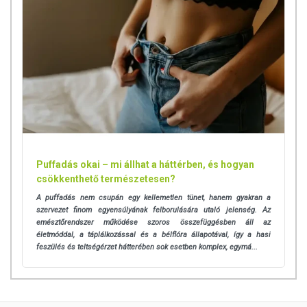
Puffadás okai – mi állhat a háttérben, és hogyan
csökkenthető természetesen?
A puffadás nem csupán egy kellemetlen tünet, hanem gyakran a
szervezet finom egyensúlyának felborulására utaló jelenség. Az
emésztőrendszer működése szoros összefüggésben áll az
életmóddal, a táplálkozással és a bélflóra állapotával, így a hasi
feszülés és teltségérzet hátterében sok esetben komplex, egymá...