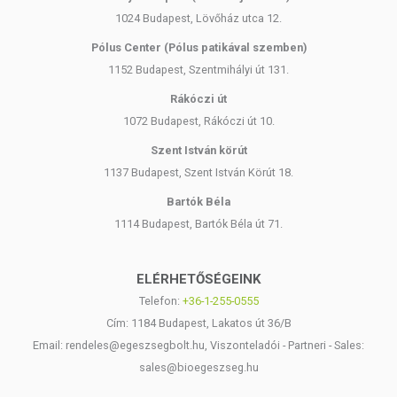
1024 Budapest, Lövőház utca 12.
Pólus Center (Pólus patikával szemben)
1152 Budapest, Szentmihályi út 131.
Rákóczi út
1072 Budapest, Rákóczi út 10.
Szent István körút
1137 Budapest, Szent István Körút 18.
Bartók Béla
1114 Budapest, Bartók Béla út 71.
ELÉRHETŐSÉGEINK
Telefon:
+36-1-255-0555
Cím: 1184 Budapest, Lakatos út 36/B
Email: rendeles@egeszsegbolt.hu, Viszonteladói - Partneri - Sales:
sales@bioegeszseg.hu