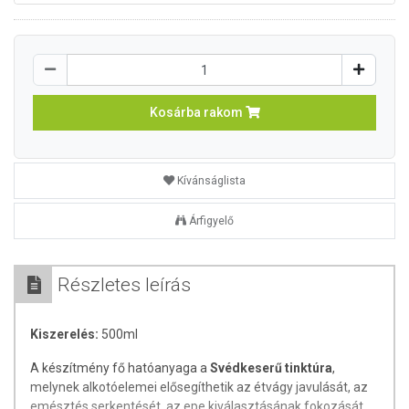
Kosárba rakom
Kívánságlista
Árfigyelő
Részletes leírás
Kiszerelés:
500ml
A készítmény fő hatóanyaga a
Svédkeserű tinktúra
,
melynek alkotóelemei elősegíthetik az étvágy javulását, az
emésztés serkentését, az epe kiválasztásának fokozását,