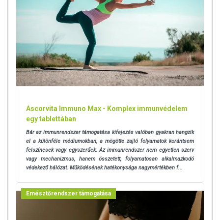
allergiás! Kisgyermektől elzárva tartandó!
Ascorvita Immuno Max - Komplex immunvédelem
egy tablettában
Bár az immunrendszer támogatása kifejezés valóban gyakran hangzik
el a különféle médiumokban, a mögötte zajló folyamatok korántsem
felszínesek vagy egyszerűek. Az immunrendszer nem egyetlen szerv
vagy mechanizmus, hanem összetett, folyamatosan alkalmazkodó
védekező hálózat. Működésének hatékonysága nagymértékben f...
Emésztőrendszer támogatása