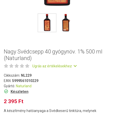
Nagy Svédcsepp 40 gyógynöv. 1% 500 ml
(Naturland)
Ugrás az értékelésekhez
Cikkszám:
NL229
EAN:
5999561010229
Gyártó:
Naturland
Készleten
2 395 Ft
A készítmény hatóanyaga a Svédkeserű tinktúra, melynek