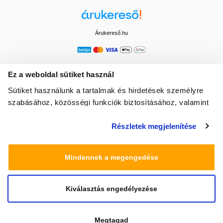
Árukereső.hu
Ez a weboldal sütiket használ
Sütiket használunk a tartalmak és hirdetések személyre
szabásához, közösségi funkciók biztosításához, valamint
weboldalforgalmunk elemzéséhez. Ezenkívül közösségi
Részletek megjelenítése
média-, hirdető- és elemező partnereinkkel megosztjuk az
Ön weboldalhasználatra vonatkozó adatait, akik
kombinálhatják az adatokat más olyan adatokkal,
Mindennek a megengedése
amelyeket Ön adott meg számukra vagy az Ön által
használt más szolgáltatásokból gyűjtöttek.
Kiválasztás engedélyezése
© 2025 Minden jog fenntartva egeszsegbolt.hu
Megtagad