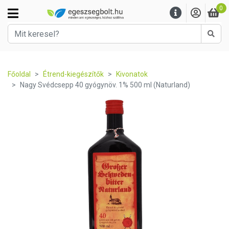
0
Kere
Főoldal
Étrend-kiegészítők
Kivonatok
Nagy Svédcsepp 40 gyógynöv. 1% 500 ml (Naturland)