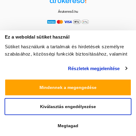
Árukereső.hu
Ez a weboldal sütiket használ
Sütiket használunk a tartalmak és hirdetések személyre
szabásához, közösségi funkciók biztosításához, valamint
weboldalforgalmunk elemzéséhez. Ezenkívül közösségi
Részletek megjelenítése
média-, hirdető- és elemező partnereinkkel megosztjuk az
Ön weboldalhasználatra vonatkozó adatait, akik
kombinálhatják az adatokat más olyan adatokkal,
Mindennek a megengedése
amelyeket Ön adott meg számukra vagy az Ön által
használt más szolgáltatásokból gyűjtöttek.
Kiválasztás engedélyezése
© 2025 Minden jog fenntartva egeszsegbolt.hu
Megtagad