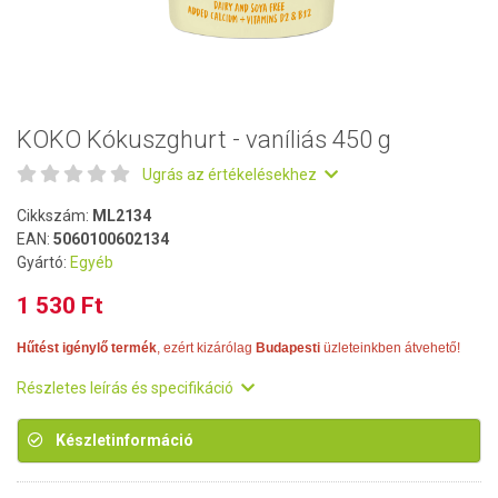
KOKO Kókuszghurt - vaníliás 450 g
Ugrás az értékelésekhez
Cikkszám:
ML2134
EAN:
5060100602134
Gyártó:
Egyéb
1 530 Ft
Hűtést igénylő termék
, ezért kizárólag
Budapesti
üzleteinkben átvehető!
Részletes leírás és specifikáció
Készletinformáció