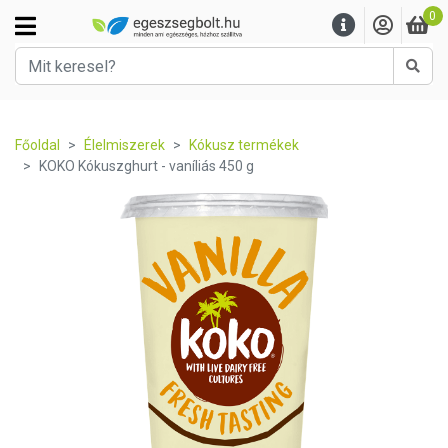
0
Kere
Főoldal
Élelmiszerek
Kókusz termékek
KOKO Kókuszghurt - vaníliás 450 g