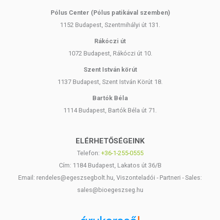
Pólus Center (Pólus patikával szemben)
1152 Budapest, Szentmihályi út 131.
Rákóczi út
1072 Budapest, Rákóczi út 10.
Szent István körút
1137 Budapest, Szent István Körút 18.
Bartók Béla
1114 Budapest, Bartók Béla út 71.
ELÉRHETŐSÉGEINK
Telefon:
+36-1-255-0555
Cím: 1184 Budapest, Lakatos út 36/B
Email: rendeles@egeszsegbolt.hu, Viszonteladói - Partneri - Sales:
sales@bioegeszseg.hu