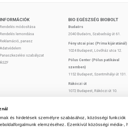
 250-350 ml hideg vízben (további hígítás lehetséges ízlés szerint,
t) és lehetőség szerint étkezés után fogyasszuk el. Javasoljuk a
ét szünet követ.
INFORMÁCIÓK
BIO EGÉSZSÉG BIOBOLT
Rendelés módosítása
Budaörs
sza, mert a por fulladást okozhat! A napi ajánlott beviteli
Rendelés lemondása
2040 Budaörs, Szabadság út 61.
Reklamáció, panasz
Fény utcai piac (Príma kijáratánál)
Adatvédelem
1024 Budapest, Lövőház utca 12.
Panaszkezelési szabályzat
Pólus Center (Pólus patikával
ÁSZF
zarvasmarha eredetű), aromák, savanyúságot szabályozó anyag
szemben)
szteviol-glikozidok).
1152 Budapest, Szentmihályi út 131.
Rákóczi út
uténtartalmú gabonát, szóját, tojást, tejet és azok
1072 Budapest, Rákóczi út 10.
Szent István körút
1137 Budapest, Szent István Körút
znál
18.
almak és hirdetések személyre szabásához, közösségi funkciók
Bartók Béla
weboldalforgalmunk elemzéséhez. Ezenkívül közösségi média-, h