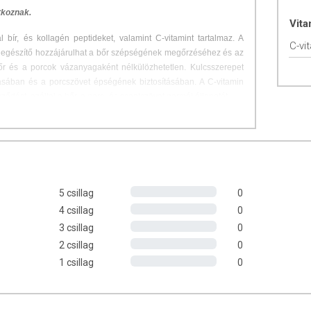
tkoznak.
Vit
l bír, és kollagén peptideket, valamint C-vitamint tartalmaz. A
C-vi
iegészítő hozzájárulhat a bőr szépségének megőrzéséhez és az
őr és a porcok vázanyagaként nélkülözhetetlen. Kulcsszerepet
ásában és a porcszövet épségének biztosításában. A C-vitamin
ődést, ezáltal a bőr, a porc- és csontszövet normál állapotát.
, 9 g fehérjét
és
200 mg C-vitamint
tartalmaz
lt kollagénből készült, hatékonyan felszívódik.
n is könnyen oldódik.
 tartósítószert.
5 csillag
0
ózmentes.
áltunk.
4 csillag
0
3 csillag
0
2 csillag
0
1 csillag
0
nak és fizikai munkát végző személyeknek.
S