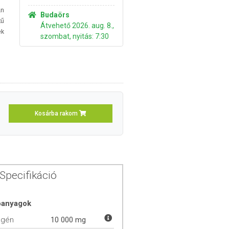
an
Budaörs
tű
Átvehető 2026. aug. 8.,
ek
szombat, nyitás: 7:30
Kosárba rakom
Specifikáció
óanyagok
agén
10 000 mg