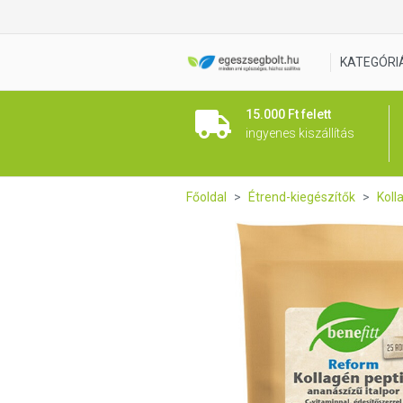
BENEFITT Reform Kollagén ita
KATEGÓRI
15.000 Ft felett
ingyenes kiszállítás
Főoldal
Étrend-kiegészítők
Koll