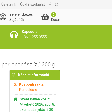
Üzleteink
Ügyfélszolgálat
5 595 Ft
Kosárba rakom
Bejelentkezés
0
Kosár
Saját fiók
Kapcsolat
+36-1-255-0555
lpor, ananász ízű 300 g
Készletinformáció
Központi raktár
Rendelésre
Szent István körút
Átvehető 2026. aug. 8.,
szombat, nyitás: 7:30