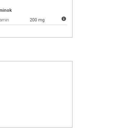
aminok
tamin
200 mg