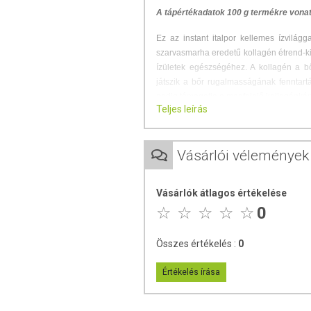
A tápértékadatok 100 g termékre vona
Ez az instant italpor kellemes ízvilágga
szarvasmarha eredetű kollagén étrend-k
ízületek egészségéhez. A kollagén a b
játszik a bőr rugalmasságának fenntart
pedig támogatja a megfelelő kollagénképz
Teljes leírás
Adagonként
10.000 mg kollagént
Közepes molekulatömegű, hidrolizá
Gyorsan elkészíthető, hideg vízbe
Vásárlói vélemények
Kellemes ízű.
Nem tartalmaz hozzáadott cukrot és
Vásárlók átlagos értékelése
Természetes úton glutén- és lakt
0
Édesítésre stevia kivonatot haszn
KINEK AJÁNLJUK?
Összes értékelés :
0
Különösen ajánlott időseknek, sportolók
Értékelés írása
JAVASOLT FOGYASZTÁ