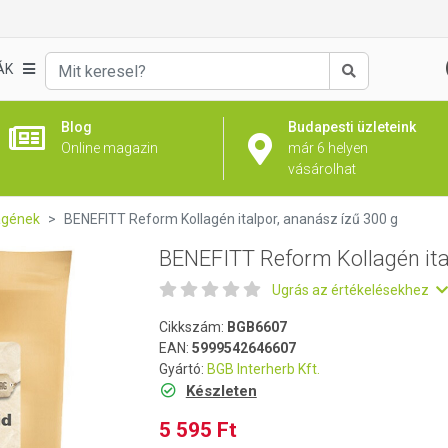
lpor, ananász ízű 300 g
ÁK
Keresés
Blog
Budapesti üzleteink
Online magazin
már 6 helyen
vásárolhat
agének
BENEFITT Reform Kollagén italpor, ananász ízű 300 g
BENEFITT Reform Kollagén ita
Ugrás az értékelésekhez
Cikkszám:
BGB6607
EAN:
5999542646607
Gyártó:
BGB Interherb Kft.
Készleten
5 595 Ft