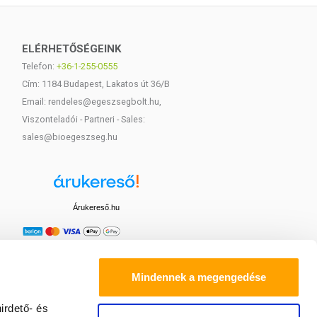
ELÉRHETŐSÉGEINK
Telefon:
+36-1-255-0555
Cím: 1184 Budapest, Lakatos út 36/B
Email: rendeles@egeszsegbolt.hu,
Viszonteladói - Partneri - Sales:
sales@bioegeszseg.hu
Árukereső.hu
Mindennek a megengedése
irdető- és