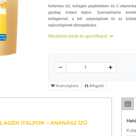
Kellemes ízű, kollagén peptidekben és C-vitaminb
gazdag instant italpor. Szarvasmarha erede
kollagénnel, a bőr szépségének és az ízület
egészségének támogatására.
Részletes leírás és specifikáció
Kívánságlista
Árfigyelő
Hat
LAGÉN ITALPOR – ANANÁSZ ÍZŰ
Koll