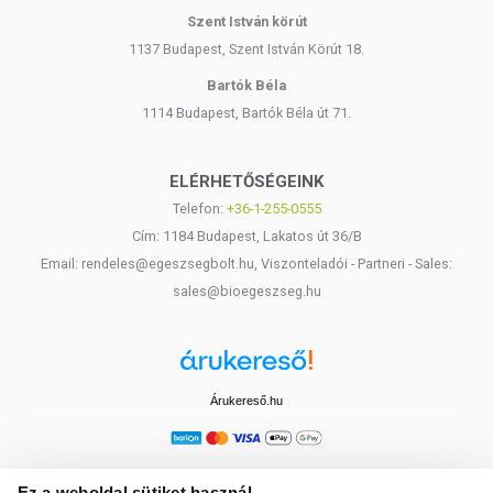
Szent István körút
1137 Budapest, Szent István Körút 18.
Bartók Béla
1114 Budapest, Bartók Béla út 71.
ELÉRHETŐSÉGEINK
Telefon:
+36-1-255-0555
Cím: 1184 Budapest, Lakatos út 36/B
Email: rendeles@egeszsegbolt.hu, Viszonteladói - Partneri - Sales:
sales@bioegeszseg.hu
Árukereső.hu
Ez a weboldal sütiket használ