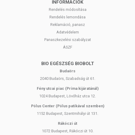
INFORMÁCIÓK
tulajdonítani.
Rendelés módosítása
A termék nem helyettesíti a kiegyensúlyozott, változatos étrendet és az
Rendelés lemondása
egészséges életmódot! A termék nem gyógyít betegségeket! A termék
Reklamáció, panasz
nem alkalmas az orvosi kezelés helyettesítésére! Betegség esetén
Adatvédelem
használatát konzultálja kezelőorvosával. Az ajánlott napi fogyasztási
mennyiséget ne haladja meg! Ne szedje a készítményt, ha az
Panaszkezelési szabályzat
összetevők bármelyikére érzékeny vagy allergiás! Kisgyermekektől
ÁSZF
elzárva tartandó!
BIO EGÉSZSÉG BIOBOLT
Budaörs
2040 Budaörs, Szabadság út 61.
Fény utcai piac (Príma kijáratánál)
1024 Budapest, Lövőház utca 12.
Pólus Center (Pólus patikával szemben)
1152 Budapest, Szentmihályi út 131.
Rákóczi út
1072 Budapest, Rákóczi út 10.