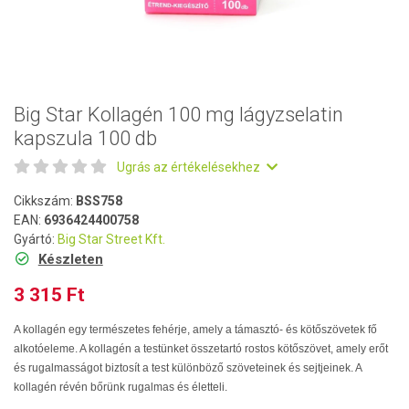
Big Star Kollagén 100 mg lágyzselatin
kapszula 100 db
Ugrás az értékelésekhez
Cikkszám:
BSS758
EAN:
6936424400758
Gyártó:
Big Star Street Kft.
Készleten
3 315 Ft
A kollagén egy természetes fehérje, amely a támasztó- és kötőszövetek fő
alkotóeleme. A kollagén a testünket összetartó rostos kötőszövet, amely erőt
és rugalmasságot biztosít a test különböző szöveteinek és sejtjeinek. A
kollagén révén bőrünk rugalmas és életteli.