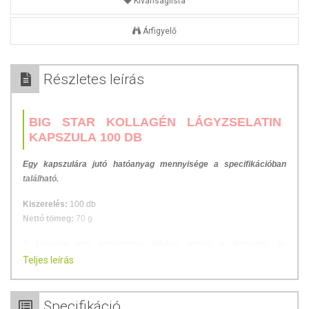
Kívánságlista
Árfigyelő
Részletes leírás
BIG STAR KOLLAGÉN LÁGYZSELATIN
KAPSZULA 100 DB
Egy kapszulára jutó hatóanyag mennyisége a specifikációban
található.
Kiszerelés:
100 db
Nettó tömeg:
70 g
A kollagén egy természetes fehérje, amely a támasztó- és
kötőszövetek fő alkotóeleme. Ez a rostos kötőszövet a testünkben erőt
Teljes leírás
és rugalmasságot biztosít a különböző szöveteknek és sejteknek. A
kollagén révén bőrünk rugalmas és életteli marad.
Specifikáció