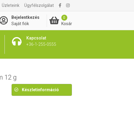
Üzleteink
Ügyfélszolgálat
1 575 Ft
Bejelentkezés
0
Kosár
Saját fiók
Kapcsolat
+36-1-255-0555
m 12 g
Készletinformáció