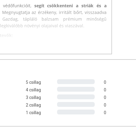
s védőfunkcióit,
segít csökkenteni a striák és a
.
Megnyugtatja az érzékeny, irritált bőrt, visszaadva
t.
Gazdag, tápláló balzsam prémium minőségű
 legkiválóbb növényi olajaival és viaszával.
etevők:
5 csillag
0
4 csillag
0
3 csillag
0
2 csillag
0
1 csillag
0