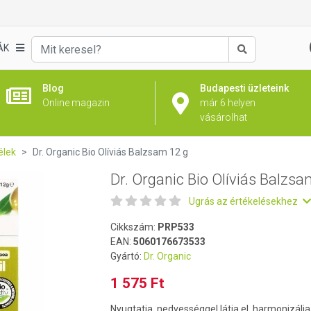
am 12 g
ÁK
Keresés
Blog
Budapesti üzleteink
Online magazin
már 6 helyen
vásárolhat
élek
Dr. Organic Bio Olíviás Balzsam 12 g
Dr. Organic Bio Olíviás Balzsa
Ugrás az értékelésekhez
Cikkszám:
PRP533
EAN:
5060176673533
Gyártó:
Dr. Organic
1 575 Ft
Nyugtatja, nedvességgel látja el, harmonizálja