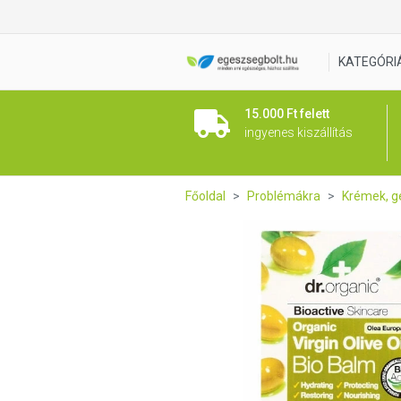
Dr. Organic Bio Olíviás Balzs
KATEGÓRI
15.000 Ft felett
ingyenes kiszállítás
Főoldal
Problémákra
Krémek, g