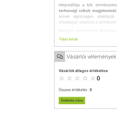
Helyreállítja a bőr természete
terhességi csíkok megjelenését
annak egészséges vitalitásá
olívaolajjal, valamint a természet
Bioaktív, természetes, bio össz
- Extra szűz olívaolaj
Teljes leírás
- Méhviasz
- Árnika
- Sheavaj
Vásárlói vélemények
- Édesgyökér kivonat
- Kakaóvaj
- Feketeribizli
Vásárlók átlagos értékelése
- Édesmandula olaj
0
- Jojobaolaj
- E-vitamin
Összes értékelés :
0
- Mangóvaj
- Argánolaj
Értékelés írása
- Napraforgóolaj
- C-vitamin