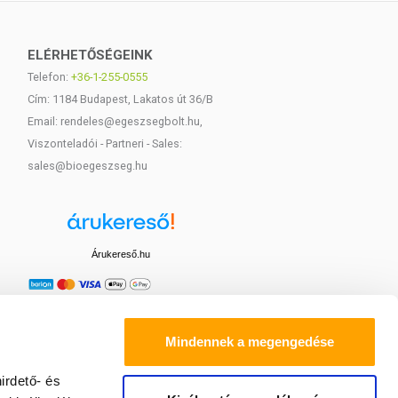
ELÉRHETŐSÉGEINK
Telefon:
+36-1-255-0555
Cím: 1184 Budapest, Lakatos út 36/B
Email: rendeles@egeszsegbolt.hu,
Viszonteladói - Partneri - Sales:
sales@bioegeszseg.hu
Árukereső.hu
Mindennek a megengedése
irdető- és