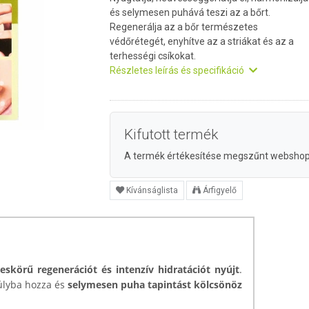
és selymesen puhává teszi az a bőrt.
Regenerálja az a bőr természetes
védőrétegét, enyhítve az a striákat és az a
terhességi csíkokat.
Részletes leírás és specifikáció
Kifutott termék
A termék értékesítése megszűnt websho
Kívánságlista
Árfigyelő
jeskörű regenerációt és intenzív hidratációt nyújt
.
súlyba hozza és
selymesen puha tapintást kölcsönöz