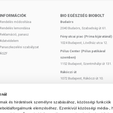
egyensúlyát
INFORMÁCIÓK
BIO EGÉSZSÉG BIOBOLT
lzett hónap végéig (nap,hó,év)
Rendelés módosítása
Budaörs
Rendelés lemondása
2040 Budaörs, Szabadság út 61.
olandó!
Reklamáció, panasz
Fény utcai piac (Príma kijáratánál)
 szolgál. A termék nem gyógyít betegségeket, és nem
Adatvédelem
gség esetén konzultáljon kezelőorvosával a használat előtt!
1024 Budapest, Lövőház utca 12.
Panaszkezelési szabályzat
 az ajánlott napi adagot! Ne használja irritált vagy sérült
Pólus Center (Pólus patikával
ciót tapasztal, függessze fel a használatát! Gyermekektől
ÁSZF
szemben)
1152 Budapest, Szentmihályi út 131.
Rákóczi út
1072 Budapest, Rákóczi út 10.
Szent István körút
1137 Budapest, Szent István Körút
znál
18.
almak és hirdetések személyre szabásához, közösségi funkciók
Bartók Béla
weboldalforgalmunk elemzéséhez. Ezenkívül közösségi média-, h