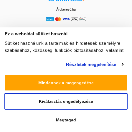
Árukereső.hu
Ez a weboldal sütiket használ
Sütiket használunk a tartalmak és hirdetések személyre
szabásához, közösségi funkciók biztosításához, valamint
weboldalforgalmunk elemzéséhez. Ezenkívül közösségi
Részletek megjelenítése
média-, hirdető- és elemező partnereinkkel megosztjuk az
Ön weboldalhasználatra vonatkozó adatait, akik
kombinálhatják az adatokat más olyan adatokkal,
Mindennek a megengedése
amelyeket Ön adott meg számukra vagy az Ön által
használt más szolgáltatásokból gyűjtöttek.
Kiválasztás engedélyezése
© 2025 Minden jog fenntartva egeszsegbolt.hu
Megtagad