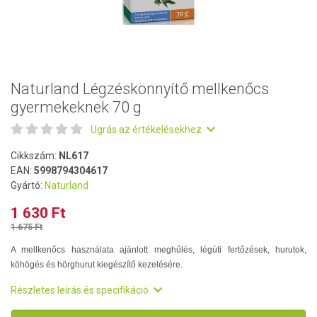
Naturland Légzéskönnyítő mellkenőcs
gyermekeknek 70 g
Ugrás az értékelésekhez
Cikkszám:
NL617
EAN:
5998794304617
Gyártó:
Naturland
1 630 Ft
1 675 Ft
A mellkenőcs használata ajánlott meghűlés, légúti fertőzések, hurutok,
köhögés és hörghurut kiegészítő kezelésére.
Részletes leírás és specifikáció