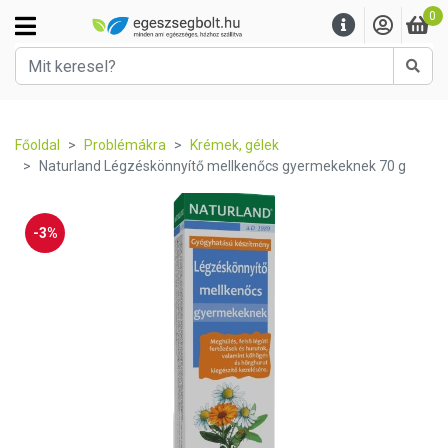
0
Kere
Főoldal
Problémákra
Krémek, gélek
Naturland Légzéskönnyítő mellkenőcs gyermekeknek 70 g
-3%