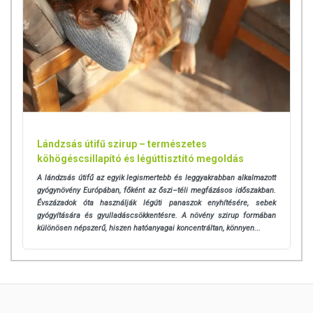
mennyiséget ne lépje túl! Ne szedje a készítményt, ha az
összetevők bármelyikére érzékeny vagy allergiás!
Kisgyermekektől elzárva tartandó!
Lándzsás útifű szirup – természetes
köhögéscsillapító és légúttisztító megoldás
A lándzsás útifű az egyik legismertebb és leggyakrabban alkalmazott
gyógynövény Európában, főként az őszi–téli megfázásos időszakban.
Évszázadok óta használják légúti panaszok enyhítésére, sebek
gyógyítására és gyulladáscsökkentésre. A növény szirup formában
különösen népszerű, hiszen hatóanyagai koncentráltan, könnyen...