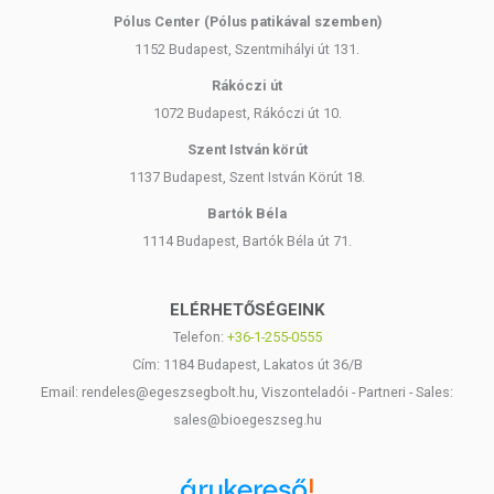
Pólus Center (Pólus patikával szemben)
1152 Budapest, Szentmihályi út 131.
Rákóczi út
1072 Budapest, Rákóczi út 10.
Szent István körút
1137 Budapest, Szent István Körút 18.
Bartók Béla
1114 Budapest, Bartók Béla út 71.
ELÉRHETŐSÉGEINK
Telefon:
+36-1-255-0555
Cím: 1184 Budapest, Lakatos út 36/B
Email: rendeles@egeszsegbolt.hu, Viszonteladói - Partneri - Sales:
sales@bioegeszseg.hu