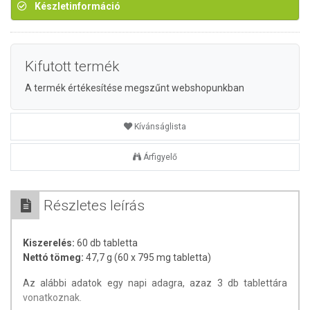
Készletinformáció
Kifutott termék
A termék értékesítése megszűnt webshopunkban
Kívánságlista
Árfigyelő
Részletes leírás
Kiszerelés:
60 db tabletta
Nettó tömeg:
47,7 g (60 x 795 mg tabletta)
Az alábbi adatok egy napi adagra, azaz 3 db tablettára
vonatkoznak.