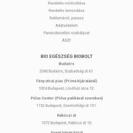
Rendelés módosítása
Rendelés lemondása
Reklamáció, panasz
Adatvédelem
Panaszkezelési szabályzat
ÁSZF
BIO EGÉSZSÉG BIOBOLT
Budaörs
2040 Budaörs, Szabadság út 61.
Fény utcai piac (Príma kijáratánál)
1024 Budapest, Lövőház utca 12.
Pólus Center (Pólus patikával szemben)
1152 Budapest, Szentmihályi út 131.
Rákóczi út
1072 Budapest, Rákóczi út 10.
Szent István körút