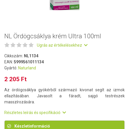
NL Ördögcsáklya krém Ultra 100ml
Ugrás az értékelésekhez
Cikkszám:
NL1134
EAN:
5999561011134
Gyártó:
Naturland
2 205 Ft
Az ördögcsáklya gyökérből származó kivonat segít az izmok
ellazításában. Javasolt a fáradt, sajgó testrészek
masszírozására.
Részletes leírás és specifikáció
Készletinformáció