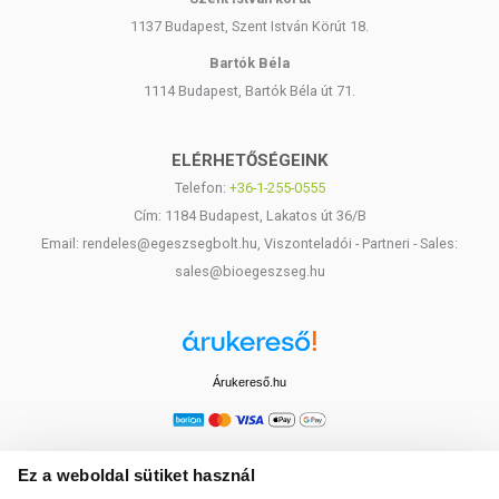
1137 Budapest, Szent István Körút 18.
Bartók Béla
1114 Budapest, Bartók Béla út 71.
ELÉRHETŐSÉGEINK
Telefon:
+36-1-255-0555
Cím: 1184 Budapest, Lakatos út 36/B
Email: rendeles@egeszsegbolt.hu, Viszonteladói - Partneri - Sales:
sales@bioegeszseg.hu
Árukereső.hu
Ez a weboldal sütiket használ