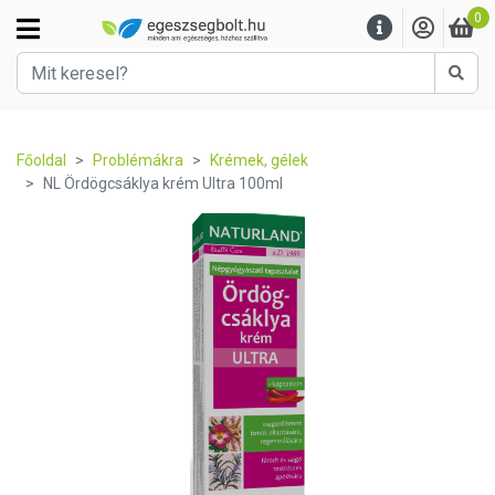
0
Kere
Főoldal
Problémákra
Krémek, gélek
NL Ördögcsáklya krém Ultra 100ml