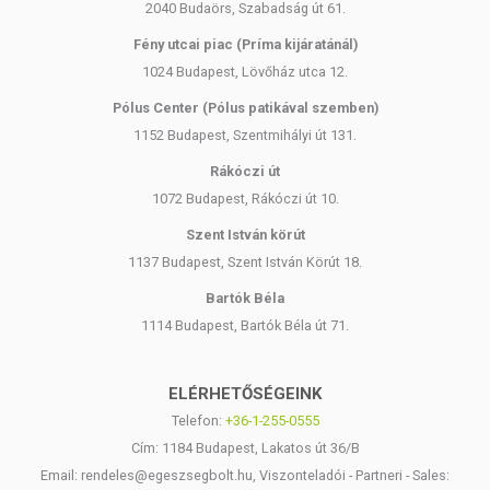
2040 Budaörs, Szabadság út 61.
Fény utcai piac (Príma kijáratánál)
1024 Budapest, Lövőház utca 12.
Pólus Center (Pólus patikával szemben)
1152 Budapest, Szentmihályi út 131.
Rákóczi út
1072 Budapest, Rákóczi út 10.
Szent István körút
1137 Budapest, Szent István Körút 18.
Bartók Béla
1114 Budapest, Bartók Béla út 71.
ELÉRHETŐSÉGEINK
Telefon:
+36-1-255-0555
Cím: 1184 Budapest, Lakatos út 36/B
Email: rendeles@egeszsegbolt.hu, Viszonteladói - Partneri - Sales: