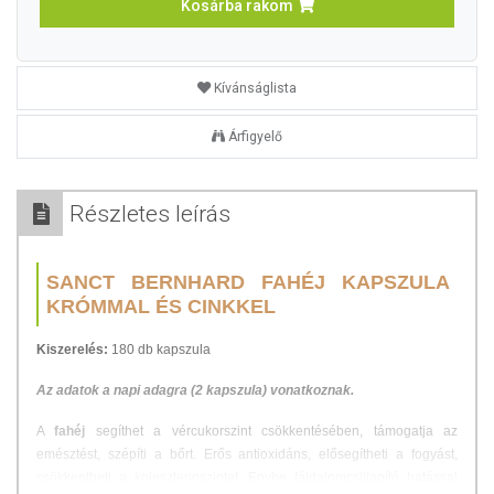
Kosárba rakom
Kívánságlista
Árfigyelő
Részletes leírás
SANCT BERNHARD FAHÉJ KAPSZULA
KRÓMMAL ÉS CINKKEL
Kiszerelés:
180 db kapszula
Az adatok a napi adagra (2 kapszula) vonatkoznak.
A
fahéj
segíthet a vércukorszint csökkentésében, támogatja az
emésztést, szépíti a bőrt. Erős antioxidáns, elősegítheti a fogyást,
csökkentheti a koleszterinszintet. Enyhe fájdalomcsillapító hatással