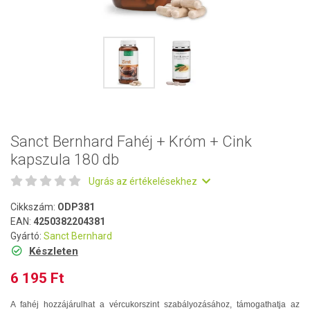
Sanct Bernhard Fahéj + Króm + Cink
kapszula 180 db
Ugrás az értékelésekhez
Cikkszám:
ODP381
EAN:
4250382204381
Gyártó:
Sanct Bernhard
Készleten
6 195 Ft
A fahéj hozzájárulhat a vércukorszint szabályozásához, támogathatja az