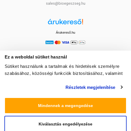
sales@bioegeszseg.hu
Árukereső.hu
Ez a weboldal sütiket használ
Sütiket használunk a tartalmak és hirdetések személyre
szabásához, közösségi funkciók biztosításához, valamint
weboldalforgalmunk elemzéséhez. Ezenkívül közösségi
Részletek megjelenítése
média-, hirdető- és elemező partnereinkkel megosztjuk az
Ön weboldalhasználatra vonatkozó adatait, akik
kombinálhatják az adatokat más olyan adatokkal,
Mindennek a megengedése
amelyeket Ön adott meg számukra vagy az Ön által
használt más szolgáltatásokból gyűjtöttek.
Kiválasztás engedélyezése