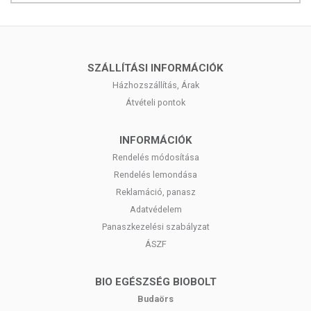
az étrend-kiegészítők kedvező élettani hatással rendelkezhetnek,
mely egyénenként eltérő lehet, jelölésük, megjelenítésük és
reklámozásuk során nem engedélyezett a készítményeknek
betegséget megelőző vagy gyógyító hatást tulajdonítani.
SZÁLLÍTÁSI INFORMÁCIÓK
A termék nem helyettesíti a kiegyensúlyozott, változatos étrendet és az
Házhozszállítás, Árak
egészséges életmódot! A termék nem gyógyít betegségeket! A termék
Átvételi pontok
nem alkalmas orvosi kezelés helyettesítésére! Betegség esetén
konzultáljon kezelőorvosával. Ne lépje túl a javasolt napi fogyasztási
mennyiséget! Ne szedje a terméket, ha bármely összetevőjére
INFORMÁCIÓK
érzékeny vagy allergiás! Kisgyermekektől elzárva tárolja!
Rendelés módosítása
Rendelés lemondása
Reklamáció, panasz
Adatvédelem
Panaszkezelési szabályzat
ÁSZF
BIO EGÉSZSÉG BIOBOLT
Budaörs