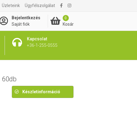
2 240 Ft
Üzleteink
Ügyfélszolgálat
2 515 Ft
Bejelentkezés
0
Kosár
Saját fiók
Kapcsolat
+36-1-255-0555
n 60db
Készletinformáció