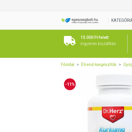
Dr. Herz Kurkuma + C-vitami
KATEGÓRI
15.000 Ft felett
ingyenes kiszállítás
Főoldal
Étrend-kiegészítők
Gyó
-11%