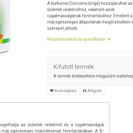
A kurkuma (Curcuma longa) hozzájárulhat az
ízületek védelméhez, valamint azok
rugalmasságának fenntartásához. Emellett a
máj egészséges állapotának megőrzésében i
szerepet játszik.
Részletes leírás és specifikáció
Kifutott termék
A termék értékesítése megszűnt websho
Kívánságlista
Árfigyelő
gathatja az ízületek védelmét és a rugalmasságuk
 a máj egészséges működésének fenntartásában. A
C-