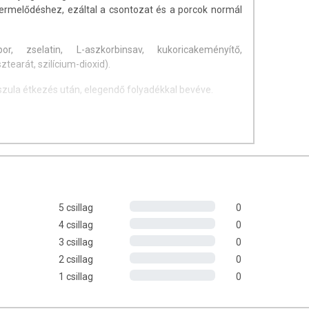
termelődéshez, ezáltal a csontozat és a porcok normál
, zselatin, L-aszkorbinsav, kukoricakeményítő,
earát, szilícium-dioxid).
szula étkezés után, elegendő folyadékkal bevéve.
z:
api referenciaérték
la
5 csillag
0
4 csillag
0
epeköves és epekőképződésre hajlamos személyek
3 csillag
0
 vérzési kockázatot véralvadást gátló gyógyszereket
2 csillag
0
anyák konzultáljanak orvosukkal a készítmény szedése
dó. Az étrend-kiegészítő nem helyettesíti a változatos,
1 csillag
0
gészséges életmódot. Ne haladja meg az ajánlott napi