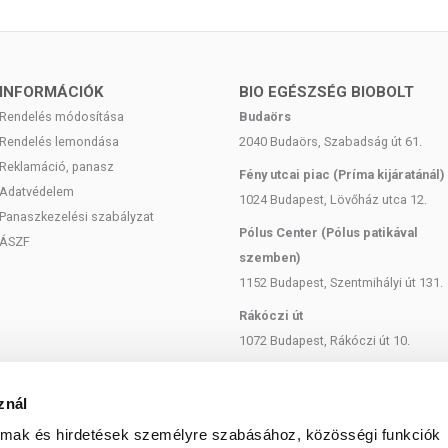
s európai uniós szabályozás szerint élelmiszereknek
iegészítésére szolgálnak, és koncentrált formában
 az étrend-kiegészítők kedvező élettani hatással
INFORMÁCIÓK
BIO EGÉSZSÉG BIOBOLT
eltérő lehet, jelölésük, megjelenítésük és reklámozásuk
tményeknek betegséget megelőző vagy gyógyító hatást
Rendelés módosítása
Budaörs
Rendelés lemondása
2040 Budaörs, Szabadság út 61.
Reklamáció, panasz
úlyozott, változatos étrendet és az egészséges életmódot! A
Fény utcai piac (Príma kijáratánál)
Adatvédelem
 termék nem alkalmas az orvosi kezelés helyettesítésére!
1024 Budapest, Lövőház utca 12.
lőorvosával! Ne lépje túl az ajánlott napi fogyasztási
Panaszkezelési szabályzat
Pólus Center (Pólus patikával
nyt, ha bármelyik összetevőre érzékeny vagy allergiás!
ÁSZF
szemben)
1152 Budapest, Szentmihályi út 131.
Rákóczi út
1072 Budapest, Rákóczi út 10.
Szent István körút
1137 Budapest, Szent István Körút
znál
18.
almak és hirdetések személyre szabásához, közösségi funkciók