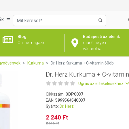
n 60db
ÁK
Keresés
Blog
Budapesti üzleteink
Online magazin
már 6 helyen
vásárolhat
gynövények
Kurkuma
Dr. Herz Kurkuma + C-vitamin 60db
Dr. Herz Kurkuma + C-vitami
Ugrás az értékelésekhez
Cikkszám:
ODP0037
EAN:
5999564540037
Gyártó:
Dr. Herz
2 240 Ft
2 515 Ft