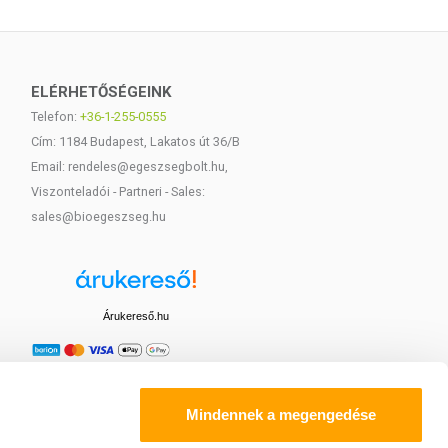
ELÉRHETŐSÉGEINK
Telefon:
+36-1-255-0555
Cím: 1184 Budapest, Lakatos út 36/B
Email: rendeles@egeszsegbolt.hu,
Viszonteladói - Partneri - Sales:
sales@bioegeszseg.hu
Árukereső.hu
Mindennek a megengedése