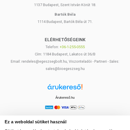
1137 Budapest, Szent István Körút 18.
Bartók Béla
1114 Budapest, Bartók Béla út 71.
ELÉRHETŐSÉGEINK
Telefon:
+36-1-255-0555
Cím: 1184 Budapest, Lakatos út 36/B
Email: rendeles@egeszsegbolt.hu, Viszonteladói - Partneri - Sales:
sales@bioegeszseg.hu
Árukereső.hu
Ez a weboldal sütiket használ