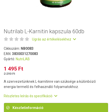
Nutrilab L-Karnitin kapszula 60db
Ugrás az értékelésekhez
Cikkszám:
NB0083
EAN:
3830031270083
Gyártó:
NutriLAB
1 495 Ft
2 290 Ft
A szervezetünknek L-karnitinre van szüksége a különböző
energia termelő és felhasználó folyamatokhoz.
Részletes leírás és specifikáció
Készletinformáció