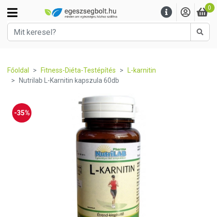
0
Kere
Főoldal
Fitness-Diéta-Testépítés
L-karnitin
Nutrilab L-Karnitin kapszula 60db
-35%