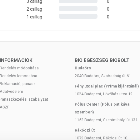
3 csillag
0
2 csillag
0
1 csillag
0
INFORMÁCIÓK
BIO EGÉSZSÉG BIOBOLT
Rendelés módosítása
Budaörs
Rendelés lemondása
2040 Budaörs, Szabadság út 61.
Reklamáció, panasz
Fény utcai piac (Príma kijáratánál)
Adatvédelem
1024 Budapest, Lövőház utca 12.
Panaszkezelési szabályzat
Pólus Center (Pólus patikával
ÁSZF
szemben)
1152 Budapest, Szentmihályi út 131.
Rákóczi út
1072 Budapest, Rákóczi út 10.