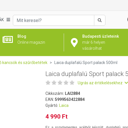
 500ml
ÁK
Keresés
Blog
Budapesti üzleteink
Online magazin
már 6 helyen
vásárolhat
rő kancsók és szűrőbetétek
Laica duplafalú Sport palack 500ml
Laica duplafalú Sport palack
Ugrás az értékelésekhez
Cikkszám:
LAI2884
EAN:
5999563422884
Gyártó:
Laica
4 990 Ft
Ez a rozsdamentes acélból készült, duplafalú spo