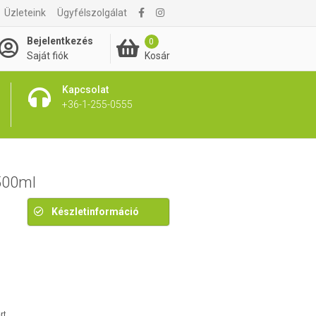
Üzleteink
Ügyfélszolgálat
4 990 Ft
Bejelentkezés
0
Kosár
Saját fiók
Kapcsolat
+36-1-255-0555
 500ml
Készletinformáció
rt