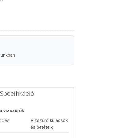
punkban
Specifikáció
a vízszűrők
ödés
Vízszűrő kulacsok
és betéteik