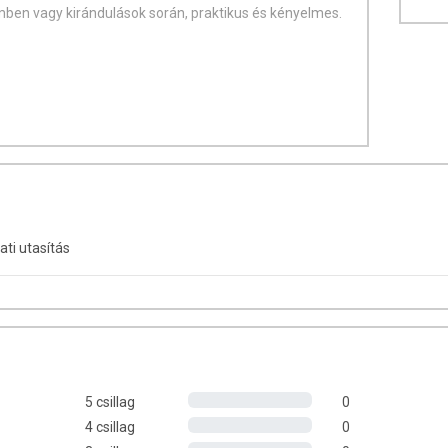
en vagy kirándulások során, praktikus és kényelmes.
okumentumok között található!
yezhető fagyasztóba, nem mosható mosogatógépben, és
ati utasítás
5 csillag
0
4 csillag
0