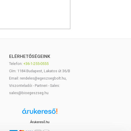
ELÉRHETŐSÉGEINK
Telefon:
+36-1-255-0555
Cím: 1184 Budapest, Lakatos út 36/B
Email: rendeles@egeszsegbolt.hu,
Viszonteladói - Partneri - Sales:
sales@bioegeszseg.hu
Árukereső.hu