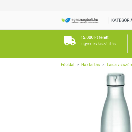
Laica duplafalú Sport palack
KATEGÓRI
15.000 Ft felett
ingyenes kiszállítás
Főoldal
Háztartás
Laica vízszű