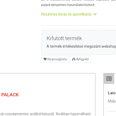
palack kényelmes használatot biztosít.
Részletes leírás és specifikáció
Kifutott termék
A termék értékesítése megszűnt websho
Kívánságlista
Árfigyelő
Laic
T PALACK
Műk
alack rozsdamentes acélból készült. Kiválóan használható