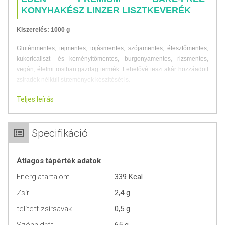
KONYHAKÉSZ LINZER LISZTKEVERÉK
Kiszerelés: 1000 g
Gluténmentes, tejmentes, tojásmentes, szójamentes, élesztőmentes,
kukoricaliszt- és keményítőmentes, burgonyamentes, rizsmentes,
vegán, élelmi rostban gazdag termék. Lehetővé teszi akár hozzáadott
zsiradék nélküli sütemények készítését is.
Teljes leírás
LINZER KARIKA RECEPT
Hozzávalók 24 darabhoz (12 pár):
Specifikáció
125 g Bake-Free linzer lisztkeverék
4 g Eden Premium eritvia Max
Átlagos tápérték adatok
30 g Eden Premium mandulaliszt
20 g Eden Premium kókuszolaj
Energiatartalom
339 Kcal
100 g víz
Zsír
2,4 g
1 tasak bourbon vanília aroma
1 kezeletlen citrom reszelt héja
telített zsírsavak
0,5 g
Elkészítés:
Keverjük össze az összetevőket, majd pihentessük 15