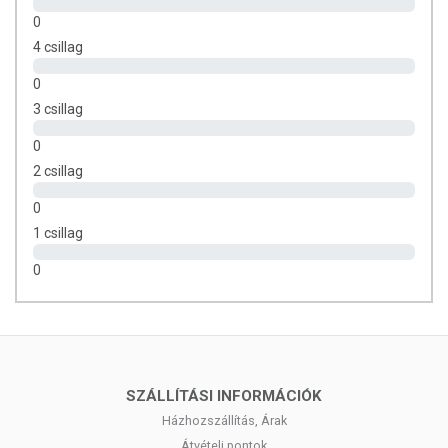
0
Az oldalunkon található információkat folyamatosan frissítjük, és arra
4 csillag
törekszünk, hogy naprakészek legyenek. Szeretnénk azonban felhívni
a figyelmet, hogy a webshopon szereplő adatok (beleértve a
0
termékfotókat, tápérték-, összetétel-, és allergén információkat is)
3 csillag
csupán tájékoztató jellegűek, a tényleges értékek eltérhetnek az
élelmiszerek természetéből adódóan. A friss, aktuális információkat a
0
termékek csomagolásán találják meg.
2 csillag
0
1 csillag
0
SZÁLLÍTÁSI INFORMÁCIÓK
Házhozszállítás, Árak
Átvételi pontok