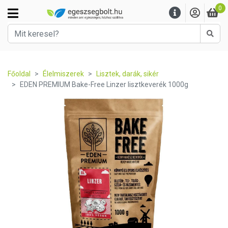
0
Kere
Főoldal
Élelmiszerek
Lisztek, darák, sikér
EDEN PREMIUM Bake-Free Linzer lisztkeverék 1000g