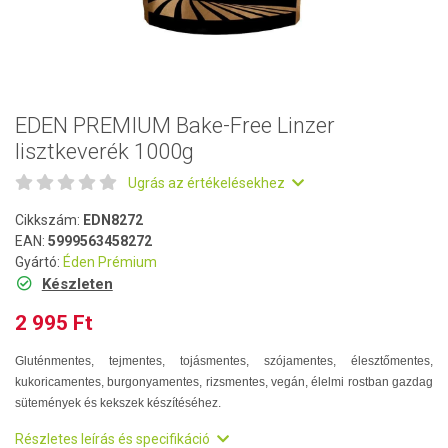
EDEN PREMIUM Bake-Free Linzer
lisztkeverék 1000g
Ugrás az értékelésekhez
Cikkszám:
EDN8272
EAN:
5999563458272
Gyártó:
Éden Prémium
Készleten
2 995 Ft
Gluténmentes, tejmentes, tojásmentes, szójamentes, élesztőmentes,
kukoricamentes, burgonyamentes, rizsmentes, vegán, élelmi rostban gazdag
sütemények és kekszek készítéséhez.
Részletes leírás és specifikáció