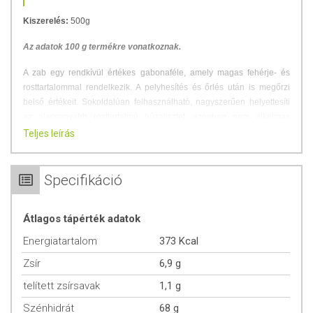
Kiszerelés:
500g
Az adatok 100 g termékre vonatkoznak.
A zab egy rendkívül értékes gabonaféle, amely magas fehérje- és
rosttartalommal rendelkezik. A pelyhesítés és őrlés után is megőrzi
belső értékeit. Sokoldalúan felhasználható, nagyszerűen helyettesíti
az alacsonyabb rosttartalmú búzalisztet, azonban nem alkalmas
kenyerek és kelt tészták készítésére.
Teljes leírás
JELENTŐSÉG ÉS HATÁSOK
Specifikáció
A zabpehelyliszt kevesebb keményítőt, viszont több rostot, fehérjét és
zsírt tartalmaz a többi gabonaliszthez viszonyítva, ami lassabb
Átlagos tápérték adatok
vércukorszint-emelkedést eredményez (alacsonyabb glikémiás index).
Ezért vércukorproblémák esetén javasolt a finomlisztet
Energiatartalom
373 Kcal
zabpehelyliszttel helyettesíteni. A magas rosttartalomnak
Zsír
6,9 g
köszönhetően a zabpehelyliszt elősegíti a székrekedés megelőzését,
csökkenti a vastagbélrák kialakulásának kockázatát, és a béta-glükán
telített zsírsavak
1,1 g
nevű vízoldékony rostok fontos szerepet játszanak a vér
koleszterinszintjének csökkentésében.
Szénhidrát
68 g