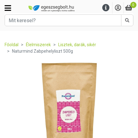
0
Kere
Főoldal
Élelmiszerek
Lisztek, darák, sikér
Naturmind Zabpehelyliszt 500g