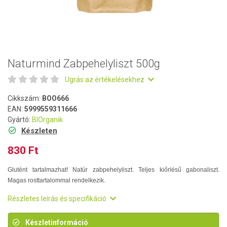
Naturmind Zabpehelyliszt 500g
Ugrás az értékelésekhez
Cikkszám:
BOO666
EAN:
5999559311666
Gyártó:
BIOrganik
Készleten
830 Ft
Glutént tartalmazhat! Natúr zabpehelyliszt. Teljes kiőrlésű gabonaliszt.
Magas rosttartalommal rendelkezik.
Részletes leírás és specifikáció
Készletinformáció