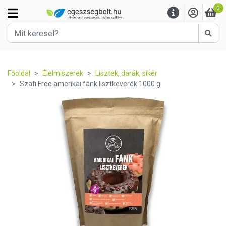
0
Kere
Főoldal
Élelmiszerek
Lisztek, darák, sikér
Szafi Free amerikai fánk lisztkeverék 1000 g