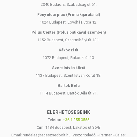
2040 Budaörs, Szabadság út 61.
Fény utcai piac (Príma kijáratánál)
1024 Budapest, Lövőház utca 12.
Pólus Center (Pólus patikával szemben)
1152 Budapest, Szentmihályi út 131.
Rákóczi út
1072 Budapest, Rákóczi út 10.
Szent István körút
1137 Budapest, Szent István Körút 18.
Bartók Béla
1114 Budapest, Bartók Béla út 71.
ELÉRHETŐSÉGEINK
Telefon:
+36-1-255-0555
Cím: 1184 Budapest, Lakatos út 36/B
Email: rendeles@egeszsegbolt.hu, Viszonteladói - Partneri - Sales: