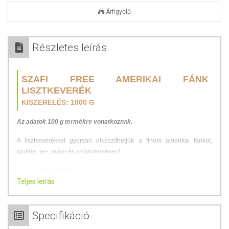
Árfigyelő
Részletes leírás
SZAFI FREE AMERIKAI FÁNK
LISZTKEVERÉK
KISZERELÉS: 1000 G
Az adatok 100 g termékre vonatkoznak.
A lisztkeverékkel gyorsan elkészíthetjük a finom amerikai fánkot,
glutén-, tej-, tojás- és szójamentesen!
Gluténmentes
Teljes leírás
Tejmentes
Tojásmentes
Szójamentes
Specifikáció
A Szafi Free Amerikai Fánk lisztkeverék élelmi rostokban gazdag, így