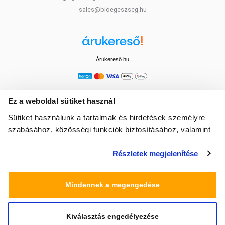
sales@bioegeszseg.hu
Árukereső.hu
Ez a weboldal sütiket használ
Sütiket használunk a tartalmak és hirdetések személyre
szabásához, közösségi funkciók biztosításához, valamint
weboldalforgalmunk elemzéséhez. Ezenkívül közösségi
Részletek megjelenítése
média-, hirdető- és elemező partnereinkkel megosztjuk az
Ön weboldalhasználatra vonatkozó adatait, akik
kombinálhatják az adatokat más olyan adatokkal,
Mindennek a megengedése
amelyeket Ön adott meg számukra vagy az Ön által
használt más szolgáltatásokból gyűjtöttek.
Kiválasztás engedélyezése