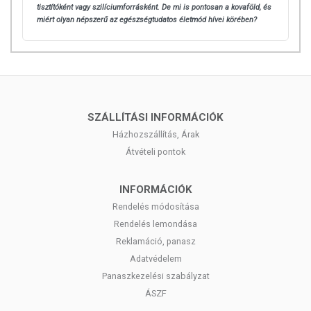
tisztítóként vagy szilíciumforrásként. De mi is pontosan a kovaföld, és
érzékeny vagy allergiás! Kisgyermekektől elzárva tartandó!
miért olyan népszerű az egészségtudatos életmód hívei körében?
SZÁLLÍTÁSI INFORMÁCIÓK
Házhozszállítás, Árak
Átvételi pontok
INFORMÁCIÓK
Rendelés módosítása
Rendelés lemondása
Reklamáció, panasz
Adatvédelem
Panaszkezelési szabályzat
ÁSZF