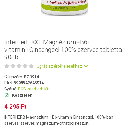
Interherb XXL Magnézium+B6-
vitamin+Ginsenggel 100% szerves tabletta
90db
Ugrás az értékelésekhez
Cikkszám:
BGB914
EAN:
5999542645914
Gyártó:
BGB Interherb Kft.
Készleten
4 295 Ft
INTERHERB Magnézium + B6-vitamin Ginsenggel. 100%-ban
szerves, szerves magnézium-citrátból készült.