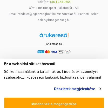
Telefon:
+36-1-255-0555
Cím: 1184 Budapest, Lakatos út 36/B
Email: rendeles@egeszsegbolt.hu, Viszonteladói - Partneri - Sales:
sales@bioegeszseg.hu
Árukereső.hu
Ez a weboldal sütiket használ
Sütiket használunk a tartalmak és hirdetések személyre
szabásához, közösségi funkciók biztosításához, valamint
weboldalforgalmunk elemzéséhez. Ezenkívül közösségi
Részletek megjelenítése
média-, hirdető- és elemező partnereinkkel megosztjuk az
Ön weboldalhasználatra vonatkozó adatait, akik
kombinálhatják az adatokat más olyan adatokkal,
Mindennek a megengedése
amelyeket Ön adott meg számukra vagy az Ön által