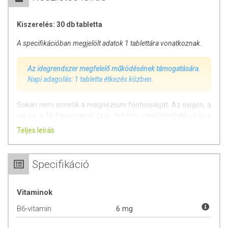
Kiszerelés: 30 db tabletta
A specifikációban megjelölt adatok 1 tablettára vonatkoznak.
Az idegrendszer megfelelő működésének támogatására.
Napi adagolás: 1 tabletta étkezés közben.
Sokan nem ismerik a magnézium fontosságát. Az oxigén, a
víz és a fő tápanyagok (zsír, fehérje, szénhidrátok) után a
magnézium talán az egyik legfontosabb építőelem, amire a
Teljes leírás
szervezetnek szüksége van. A Vitaking Magnézium + B6
termék egy kiváló magnéziumforrás.
Specifikáció
A magnézium:
Segíti a fáradtság és a kimerültség csökkentését.
Vitaminok
Hozzájárul az elektrolit-egyensúly fenntartásához.
Részt vesz a normál energiatermelő anyagcsere-
B6-vitamin
6 mg
folyamatokban.