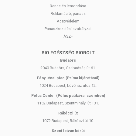
kiegészítők kedvező élettani hatással rendelkezhetnek, amely
Rendelés lemondása
egyénenként eltérő lehet, jelölésük, megjelenítésük, és
Reklamáció, panasz
reklámozásuk során nem engedélyezett a készítményeknek
Adatvédelem
betegséget megelőző vagy gyógyító hatást tulajdonítani.
Panaszkezelési szabályzat
A termék nem helyettesíti a kiegyensúlyozott, vegyes étrendet és
ÁSZF
az egészséges életmódot! A termék nem gyógyít betegségeket!
A termék nem az orvosi kezelés helyettesítésére alkalmas!
Betegség esetén használatát konzultálja kezelőorvosával. Az
BIO EGÉSZSÉG BIOBOLT
ajánlott napi fogyasztási mennyiséget ne lépje túl! Ne szedje a
Budaörs
készítményt, ha az összetevők bármelyikére érzékeny vagy
2040 Budaörs, Szabadság út 61.
allergiás! Kisgyermekektől elzárva tartandó!
Fény utcai piac (Príma kijáratánál)
1024 Budapest, Lövőház utca 12.
Pólus Center (Pólus patikával szemben)
1152 Budapest, Szentmihályi út 131.
Rákóczi út
1072 Budapest, Rákóczi út 10.
Szent István körút