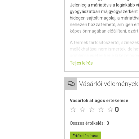
Jelenleg a máriatövis a leginkább v
gyógyászatban májgyógyszerként m
hidegen sajtolt magolaj, a máriatö
nehezen hozzáférhető, ám igen érté
képes önmagában előállítani, ezért a
A termék tartósítószertől, színezé
mellékhatásai nem ismertek, de ho
probléma esetén kérje ki kezelőor
fogyasztók figyelmét felhívjuk, ho
Teljes leírás
Előnyös felhasználása:
A májzsugorodás és az idült gyull
Vásárlói vélemények
és regenerálása. A flakon tartalma
szavatossága minimum 1 év, tárolá
helyre, és tartsa gyermekektől elzá
Vásárlók átlagos értékelése
0
Felhasznált részei:
Olajos mag
Összes értékelés :
0
Hatóanyag:
szilimarin, telítetlen olajsavak, li
Értékelés írása