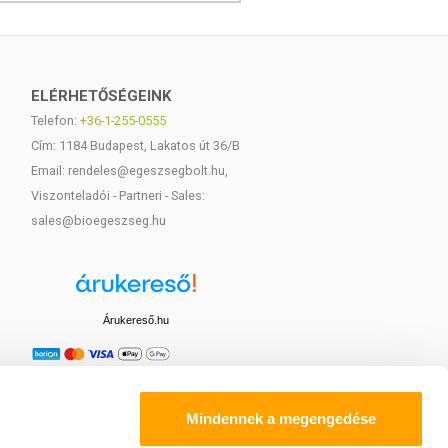
ELÉRHETŐSÉGEINK
Telefon:
+36-1-255-0555
Cím: 1184 Budapest, Lakatos út 36/B
Email: rendeles@egeszsegbolt.hu,
Viszonteladói - Partneri - Sales:
sales@bioegeszseg.hu
Árukereső.hu
Mindennek a megengedése