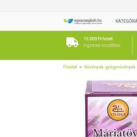
Máriatövis Olajkapszula 60 db
KATEGÓRI
15.000 Ft felett
ingyenes kiszállítás
Főoldal
Növények, gyógynövények