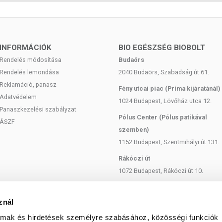
INFORMÁCIÓK
BIO EGÉSZSÉG BIOBOLT
Rendelés módosítása
Budaörs
Rendelés lemondása
2040 Budaörs, Szabadság út 61.
Reklamáció, panasz
Fény utcai piac (Príma kijáratánál)
Adatvédelem
1024 Budapest, Lövőház utca 12.
Panaszkezelési szabályzat
Pólus Center (Pólus patikával
ÁSZF
szemben)
1152 Budapest, Szentmihályi út 131.
Rákóczi út
1072 Budapest, Rákóczi út 10.
Szent István körút
1137 Budapest, Szent István Körút
znál
18.
almak és hirdetések személyre szabásához, közösségi funkciók