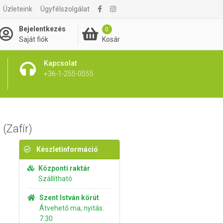
Üzleteink
Ügyfélszolgálat
4 620 Ft
Kosárba rakom
Bejelentkezés
0
Kosár
Saját fiók
Kapcsolat
+36-1-255-0555
(Zafír)
Készletinformáció
Központi raktár
Szállítható
Szent István körút
Átvehető ma, nyitás:
7:30