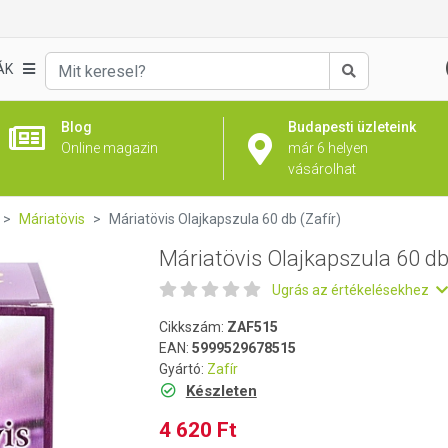
 (Zafír)
ÁK
Keresés
Blog
Budapesti üzleteink
Online magazin
már 6 helyen
vásárolhat
Máriatövis
Máriatövis Olajkapszula 60 db (Zafír)
Máriatövis Olajkapszula 60 db 
Ugrás az értékelésekhez
Cikkszám:
ZAF515
EAN:
5999529678515
Gyártó:
Zafír
Készleten
4 620 Ft