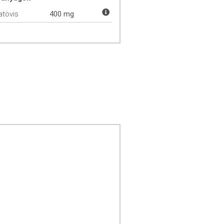
atövis
400 mg