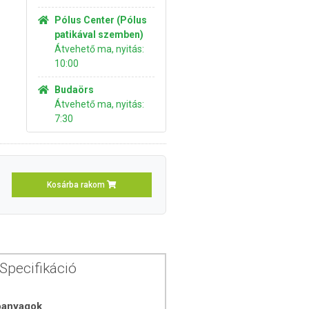
Pólus Center (Pólus
patikával szemben)
Átvehető ma, nyitás:
10:00
Budaörs
Átvehető ma, nyitás:
7:30
Kosárba rakom
Specifikáció
óanyagok