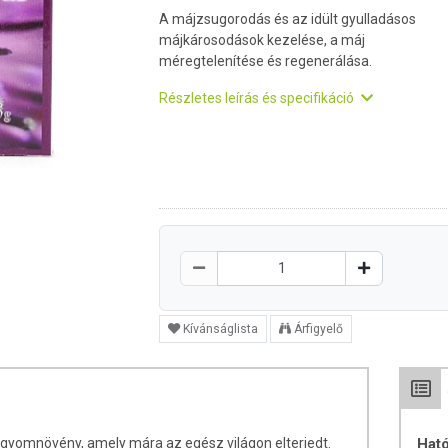
A májzsugorodás és az idült gyulladásos
májkárosodások kezelése, a máj
méregtelenítése és regenerálása.
Részletes leírás és specifikáció
Kívánságlista
Árfigyelő
 gyomnövény, amely mára az egész világon elterjedt.
Hat