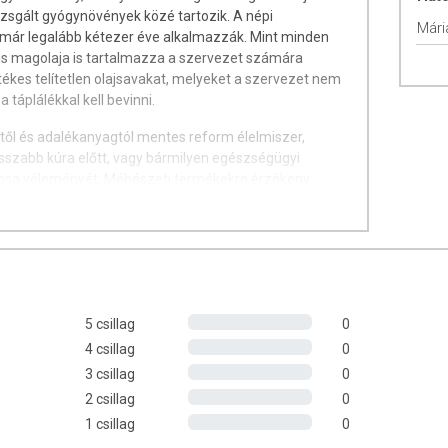
izsgált gyógynövények közé tartozik. A népi
Mári
ár legalább kétezer éve alkalmazzák. Mint minden
vis magolaja is tartalmazza a szervezet számára
kes telítetlen olajsavakat, melyeket a szervezet nem
 táplálékkal kell bevinni.
ktől és adalékanyagtól mentes reform élelmiszer,
sszabb kúra előtt, vagy bármilyen egészségügyi
vosa véleményét. Méhészeti termékekre érzékeny
gy a termék 5% természetes méhviaszt is tartalmaz.
adásos májkárosodások kezelése, a máj méregtelenítése
: 60db „1” méretű keményzselatin kapszula. A termék
sa nem igényel hűtést, de ne helyezze napsütéses
rva.
5 csillag
0
4 csillag
0
3 csillag
0
2 csillag
0
1 csillag
0
nolsav és linolénsav, beleértve a nélkülözhetetlen gamma-