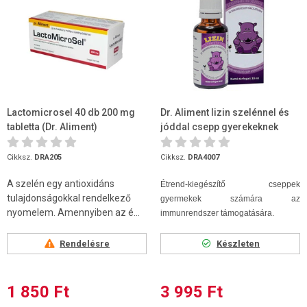
Lactomicrosel 40 db 200 mg
Dr. Aliment lizin szelénnel és
tabletta (Dr. Aliment)
jóddal csepp gyerekeknek
30ml
Cikksz.
DRA205
Cikksz.
DRA4007
A szelén egy antioxidáns
Étrend-kiegészítő cseppek
tulajdonságokkal rendelkező
gyermekek számára az
nyomelem. Amennyiben az é...
immunrendszer támogatására.
Rendelésre
Készleten
1 850 Ft
3 995 Ft