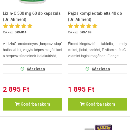
Lizin-C 500 mg 60 db kapszula
Pajzs komplex tabletta 40 db
(Dr. Aliment)
(Dr. Aliment)
Cikksz.
DRA014
Cikksz.
DRA199
A LizinC eredményes „herpesz stop”
Étrend-kiegészítő tabletta, mely
hatással bír, vagyis képes megállítani
cinket, jódot, szelént, E-vitamint és C-
a herpesz tüneteinek kialakulását,...
vitamint foglal magában. Elenge...
Készleten
Készleten
2 895 Ft
1 895 Ft
Kosárba rakom
Kosárba rakom