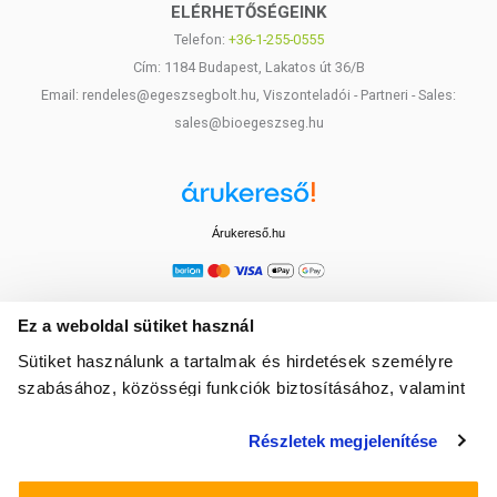
ELÉRHETŐSÉGEINK
Telefon:
+36-1-255-0555
Cím: 1184 Budapest, Lakatos út 36/B
Email: rendeles@egeszsegbolt.hu, Viszonteladói - Partneri - Sales:
sales@bioegeszseg.hu
Árukereső.hu
Ez a weboldal sütiket használ
Sütiket használunk a tartalmak és hirdetések személyre
szabásához, közösségi funkciók biztosításához, valamint
weboldalforgalmunk elemzéséhez. Ezenkívül közösségi
Részletek megjelenítése
média-, hirdető- és elemező partnereinkkel megosztjuk az
Ön weboldalhasználatra vonatkozó adatait, akik
kombinálhatják az adatokat más olyan adatokkal,