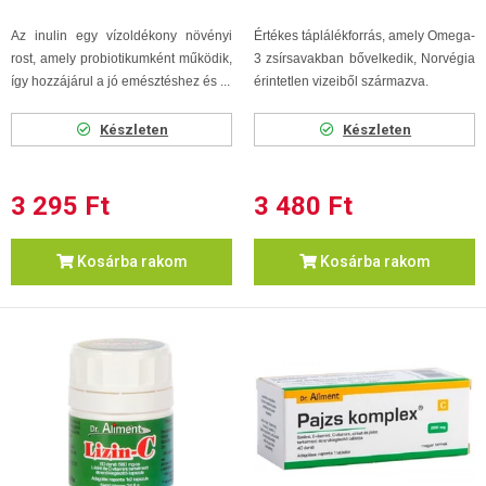
Az inulin egy vízoldékony növényi
Értékes táplálékforrás, amely Omega-
rost, amely probiotikumként működik,
3 zsírsavakban bővelkedik, Norvégia
így hozzájárul a jó emésztéshez és ...
érintetlen vizeiből származva.
Készleten
Készleten
3 295 Ft
3 480 Ft
Kosárba rakom
Kosárba rakom