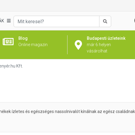
ÁK
Keresés
Blog
Budapesti üzleteink
Online magazin
már 6 helyen
vásárolhat
nyér.hu Kft.
kek ízletes és egészséges nassolnivalót kínálnak az egész családnak