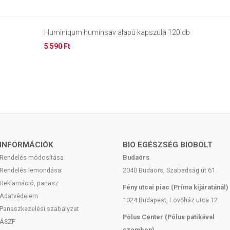
Huminiqum huminsav alapú kapszula 120 db
5 590 Ft
INFORMÁCIÓK
BIO EGÉSZSÉG BIOBOLT
Rendelés módosítása
Budaörs
Rendelés lemondása
2040 Budaörs, Szabadság út 61.
Reklamáció, panasz
Fény utcai piac (Príma kijáratánál)
Adatvédelem
1024 Budapest, Lövőház utca 12.
Panaszkezelési szabályzat
Pólus Center (Pólus patikával
ÁSZF
szemben)