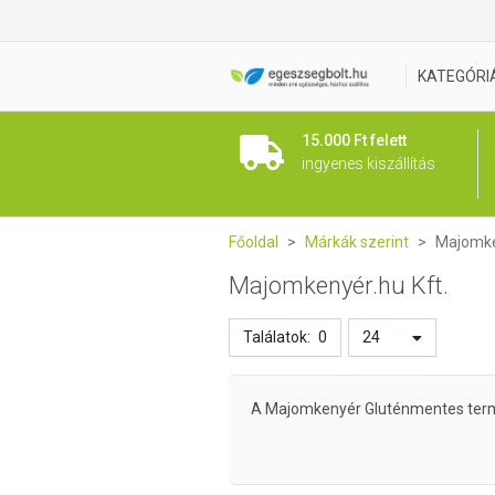
KATEGÓRI
15.000 Ft felett
ingyenes kiszállítás
Főoldal
Márkák szerint
Majomke
Majomkenyér.hu Kft.
Találatok:
0
24
A Majomkenyér Gluténmentes termé