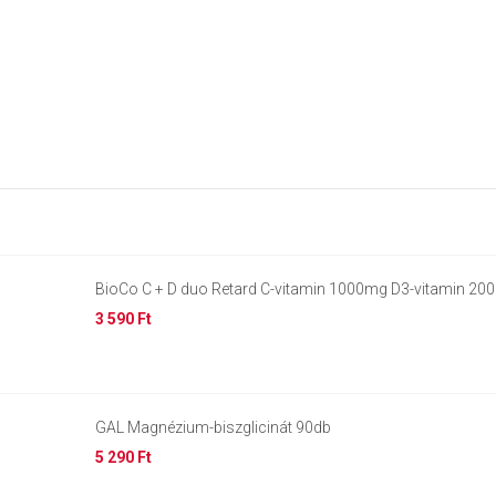
BioCo C + D duo Retard C-vitamin 1000mg D3-vitamin 20
3 590 Ft
GAL Magnézium-biszglicinát 90db
5 290 Ft