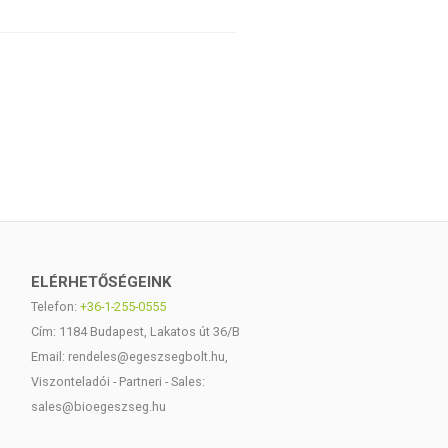
ELÉRHETŐSÉGEINK
Telefon:
+36-1-255-0555
Cím: 1184 Budapest, Lakatos út 36/B
Email: rendeles@egeszsegbolt.hu,
Viszonteladói - Partneri - Sales:
sales@bioegeszseg.hu