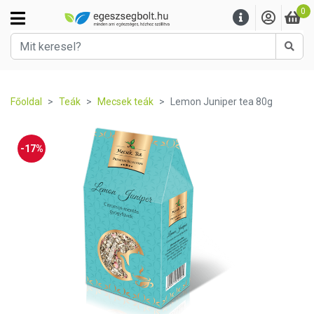
0
Kere
Főoldal
Teák
Mecsek teák
Lemon Juniper tea 80g
-17%