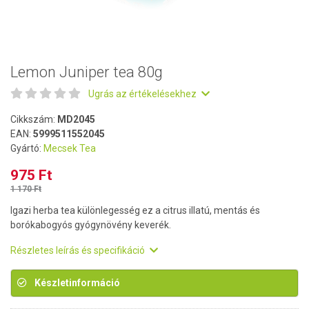
Lemon Juniper tea 80g
Ugrás az értékelésekhez
Cikkszám:
MD2045
EAN:
5999511552045
Gyártó:
Mecsek Tea
975 Ft
1 170 Ft
Igazi herba tea különlegesség ez a citrus illatú, mentás és
borókabogyós gyógynövény keverék.
Részletes leírás és specifikáció
Készletinformáció