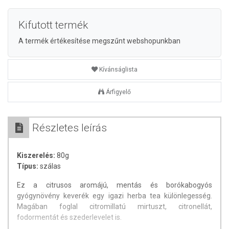
Kifutott termék
A termék értékesítése megszűnt webshopunkban
Kívánságlista
Árfigyelő
Részletes leírás
Kiszerelés:
80g
Típus:
szálas
Ez a citrusos aromájú, mentás és borókabogyós
gyógynövény keverék egy igazi herba tea különlegesség.
Magában foglal citromillatú mirtuszt, citronellát,
fodormentát és szederlevelet is.