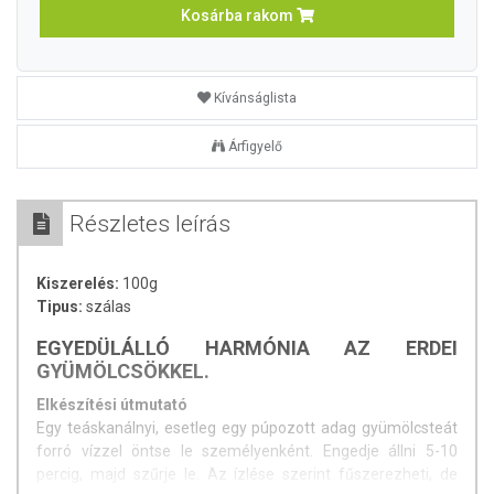
Kosárba rakom
Kívánságlista
Árfigyelő
Részletes leírás
Kiszerelés:
100g
Tipus:
szálas
EGYEDÜLÁLLÓ HARMÓNIA AZ ERDEI
GYÜMÖLCSÖKKEL.
Elkészítési útmutató
Egy teáskanálnyi, esetleg egy púpozott adag gyümölcsteát
forró vízzel öntse le személyenként. Engedje állni 5-10
percig, majd szűrje le. Az ízlése szerint fűszerezheti, de