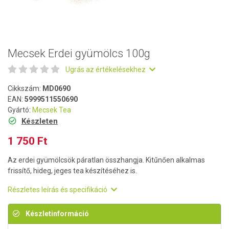
Mecsek Erdei gyümölcs 100g
Ugrás az értékelésekhez
Cikkszám:
MD0690
EAN:
5999511550690
Gyártó:
Mecsek Tea
Készleten
1 750 Ft
Az erdei gyümölcsök páratlan összhangja. Kitűnően alkalmas
frissítő, hideg, jeges tea készítéséhez is.
Részletes leírás és specifikáció
Készletinformáció