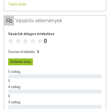
önmagában is élvezetes ízvilágot nyújt. Koffeinmentes,
Teljes leírás
gazdag gyümölcsízzel rendelkezik. Kitűnően alkalmas
frissítő, hideg tea készítésére is, javasoljuk jeges
változatban is kipróbálni!
Vásárlói vélemények
Összetevők:
Mazsola, hibiszkuszvirág, csipkebogyó, bodza,
alma, továbbá természetes aromák felhasználásával.
Vásárlók átlagos értékelése
Tárolási feltételek:
Száraz és hűvös helyen tárolandó.
0
Összes értékelés :
0
Értékelés írása
5 csillag
0
4 csillag
0
3 csillag