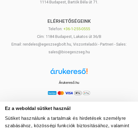
1114 Budapest, Bartók Béla út 71.
ELÉRHETŐSÉGEINK
Telefon:
+36-1-255-0555
Cím: 1184 Budapest, Lakatos út 36/B
Email: rendeles@egeszsegbolt.hu, Viszonteladói - Partneri - Sales:
sales@bioegeszseg.hu
Árukereső.hu
Ez a weboldal sütiket használ
Sütiket használunk a tartalmak és hirdetések személyre
szabásához, közösségi funkciók biztosításához, valamint
weboldalforgalmunk elemzéséhez. Ezenkívül közösségi