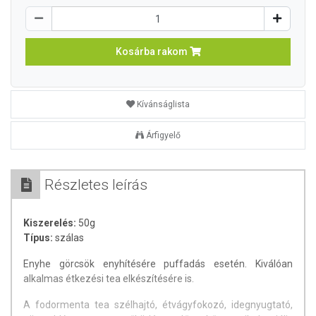
Kosárba rakom
Kívánságlista
Árfigyelő
Részletes leírás
Kiszerelés:
50g
Típus:
szálas
Enyhe görcsök enyhítésére puffadás esetén. Kiválóan
alkalmas étkezési tea elkészítésére is.
A fodormenta tea szélhajtó, étvágyfokozó, idegnyugtató,