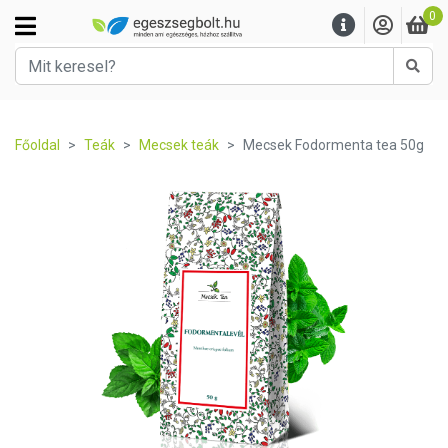
0
Kere
Főoldal
Teák
Mecsek teák
Mecsek Fodormenta tea 50g