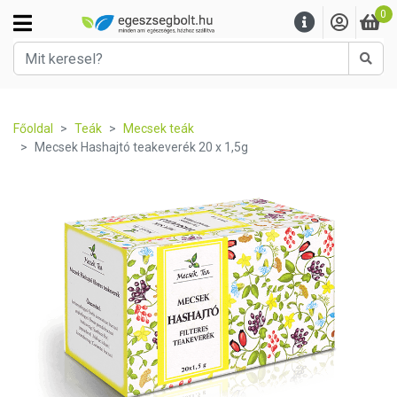
0
Kere
Főoldal
Teák
Mecsek teák
Mecsek Hashajtó teakeverék 20 x 1,5g