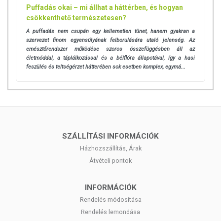
Puffadás okai – mi állhat a háttérben, és hogyan
csökkenthető természetesen?
A puffadás nem csupán egy kellemetlen tünet, hanem gyakran a
szervezet finom egyensúlyának felborulására utaló jelenség. Az
emésztőrendszer működése szoros összefüggésben áll az
életmóddal, a táplálkozással és a bélflóra állapotával, így a hasi
feszülés és teltségérzet hátterében sok esetben komplex, egymá...
SZÁLLÍTÁSI INFORMÁCIÓK
Házhozszállítás, Árak
Átvételi pontok
INFORMÁCIÓK
Rendelés módosítása
Rendelés lemondása