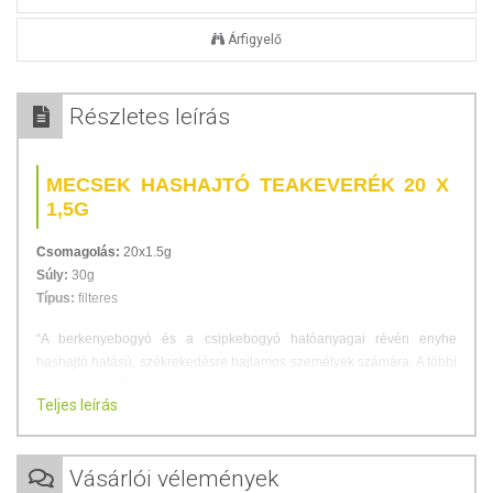
Árfigyelő
Részletes leírás
MECSEK HASHAJTÓ TEAKEVERÉK 20 X
1,5G
Csomagolás:
20x1.5g
Súly:
30g
Típus:
filteres
“A berkenyebogyó és a csipkebogyó hatóanyagai révén enyhe
hashajtó hatású, székrekedésre hajlamos személyek számára. A többi
alkotóelem elősegíti a székletürítés könnyebbé tételét.”
Teljes leírás
Prof. Szabó László Gy.
Kiváló minőségű gyógynövényekből áll, nem tartalmaz hozzáadott
anyagokat, aromát vagy tartósítószert.
Vásárlói vélemények