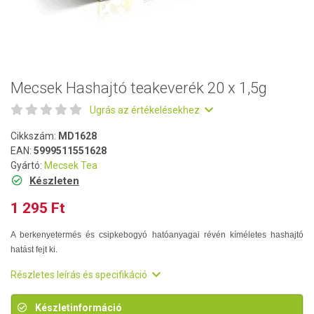
Mecsek Hashajtó teakeverék 20 x 1,5g
Ugrás az értékelésekhez
Cikkszám:
MD1628
EAN:
5999511551628
Gyártó:
Mecsek Tea
Készleten
1 295 Ft
A berkenyetermés és csipkebogyó hatóanyagai révén kíméletes hashajtó
hatást fejt ki.
Részletes leírás és specifikáció
Készletinformáció