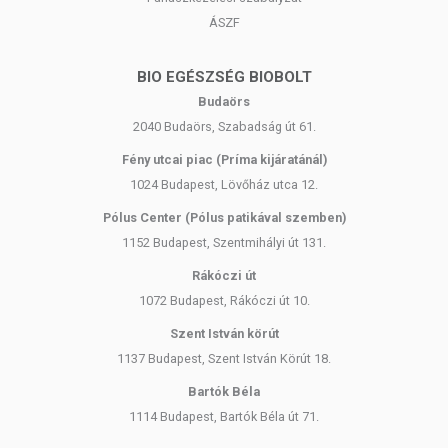
cum flore) aprított formában.
ÁSZF
További összetevők:
BIO EGÉSZSÉG BIOBOLT
A teakeverék nem tartalmaz mesterséges aromákat,
Budaörs
színezékeket vagy tartósítószereket.
2040 Budaörs, Szabadság út 61.
Fény utcai piac (Príma kijáratánál)
Mikor javasolt a teakeverék fogyasztása?
1024 Budapest, Lövőház utca 12.
A teakeverék összetevői hozzájárulhatnak a változókori
kellemetlen tünetek, mint például az ingerlékenység,
Pólus Center (Pólus patikával szemben)
idegesség, valamint az ezekkel összefüggő emésztési- és
1152 Budapest, Szentmihályi út 131.
szívproblémák enyhítéséhez.
Rákóczi út
1072 Budapest, Rákóczi út 10.
Mikor nem javasolt a teakeverék fogyasztása?
Szent István körút
Ha túlérzékenység (allergia) áll fenn az összetevőkkel
1137 Budapest, Szent István Körút 18.
szemben, epebántalmak (pl. epekő, epeutak gyulladása) vagy
Bartók Béla
nyelőcső-reflux esetén (a borsosmenta fokozhatja a tüneteket)
1114 Budapest, Bartók Béla út 71.
a teakeverék fogyasztása nem ajánlott.