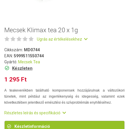
Mecsek Klimax tea 20 x 1g
Ugrás az értékelésekhez
Cikkszám:
MD0744
EAN:
5999511550744
Gyártó:
Mecsek Tea
Készleten
1 295 Ft
A teakeverékben található komponensek hozzájárulnak a változókori
tünetek, mint például az ingerlékenység és idegesség, valamint ezek
következtében jelentkező emésztési és szívproblémák enyhítéséhez.
Részletes leírás és specifikáció
Készletinformáció