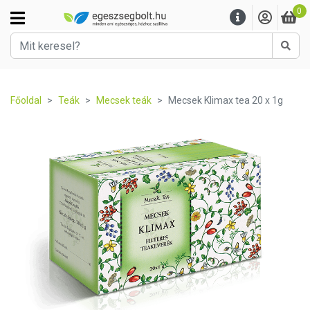
0
Kere
Főoldal
Teák
Mecsek teák
Mecsek Klimax tea 20 x 1g