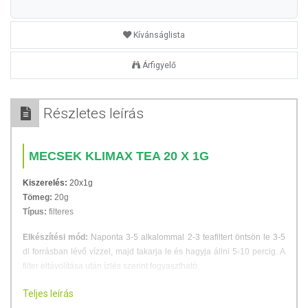
Kívánságlista
Árfigyelő
Részletes leírás
MECSEK KLIMAX TEA 20 X 1G
Kiszerelés:
20x1g
Tömeg:
20g
Típus:
filteres
Elkészítési mód:
Naponta 3-5 alkalommal 2-3 teafiltert öntsön le 3-5
dl forrásban lévő vízzel, majd takarja le és hagyja állni 5-10 percig. A
filter eltávolítása után ízlés szerint fogyasztható.
Összetevők
Teljes leírás
Egy filter tartalma: 0,25 g levendulavirág (Lavandula angustifolia Mill.