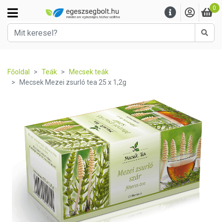
0
Kere
Főoldal
Teák
Mecsek teák
Mecsek Mezei zsurló tea 25 x 1,2g