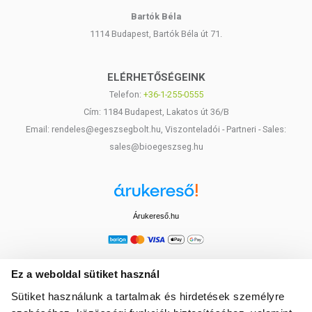
Bartók Béla
1114 Budapest, Bartók Béla út 71.
ELÉRHETŐSÉGEINK
Telefon:
+36-1-255-0555
Cím: 1184 Budapest, Lakatos út 36/B
Email: rendeles@egeszsegbolt.hu, Viszonteladói - Partneri - Sales:
sales@bioegeszseg.hu
Árukereső.hu
Ez a weboldal sütiket használ
Sütiket használunk a tartalmak és hirdetések személyre