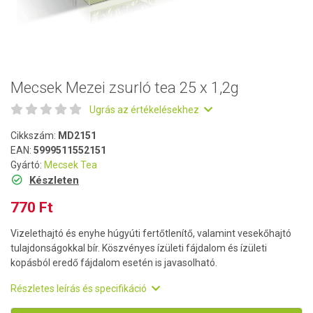
Mecsek Mezei zsurló tea 25 x 1,2g
Ugrás az értékelésekhez
Cikkszám:
MD2151
EAN:
5999511552151
Gyártó:
Mecsek Tea
Készleten
770 Ft
Vizelethajtó és enyhe húgyúti fertőtlenítő, valamint vesekőhajtó
tulajdonságokkal bír. Köszvényes ízületi fájdalom és ízületi
kopásból eredő fájdalom esetén is javasolható.
Részletes leírás és specifikáció