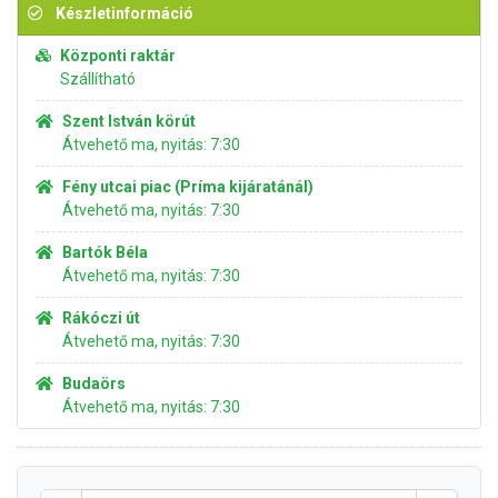
Készletinformáció
Központi raktár
Szállítható
Szent István körút
Átvehető ma, nyitás: 7:30
Fény utcai piac (Príma kijáratánál)
Átvehető ma, nyitás: 7:30
Bartók Béla
Átvehető ma, nyitás: 7:30
Rákóczi út
Átvehető ma, nyitás: 7:30
Budaörs
Átvehető ma, nyitás: 7:30