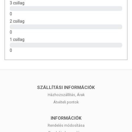
3 csillag
filter
0
Összetevők:
Mezei zsurló szár (Equiseti herbea)
2 csillag
Tárolás:
Száraz és hűvös helyen tárolandó.
0
1 csillag
0
SZÁLLÍTÁSI INFORMÁCIÓK
Házhozszállítás, Árak
Átvételi pontok
INFORMÁCIÓK
Rendelés módosítása