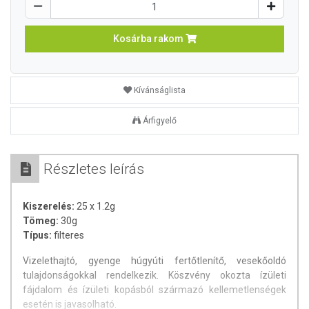
Kosárba rakom
Kívánságlista
Árfigyelő
Részletes leírás
Kiszerelés:
25 x 1.2g
Tömeg:
30g
Típus:
filteres
Vizelethajtó, gyenge húgyúti fertőtlenítő, vesekőoldó
tulajdonságokkal rendelkezik. Köszvény okozta ízületi
fájdalom és ízületi kopásból származó kellemetlenségek
esetén is javasolható.