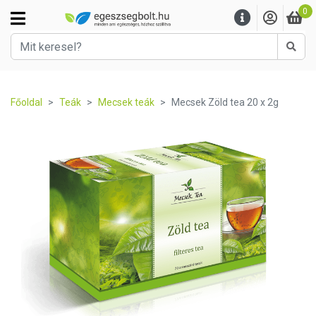
0
Kere
Főoldal
Teák
Mecsek teák
Mecsek Zöld tea 20 x 2g