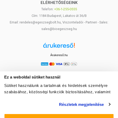
ELÉRHETŐSÉGEINK
Telefon:
+36-1-255-0555
Cím: 1184 Budapest, Lakatos út 36/B
Email: rendeles@egeszsegbolt.hu, Viszonteladói - Partneri - Sales:
sales@bioegeszseg.hu
Árukereső.hu
Ez a weboldal sütiket használ
Sütiket használunk a tartalmak és hirdetések személyre
szabásához, közösségi funkciók biztosításához, valamint
weboldalforgalmunk elemzéséhez. Ezenkívül közösségi
Részletek megjelenítése
média-, hirdető- és elemező partnereinkkel megosztjuk az
Ön weboldalhasználatra vonatkozó adatait, akik
kombinálhatják az adatokat más olyan adatokkal,