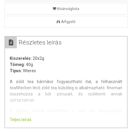
Kívánságlista
Árfigyelő
Részletes leírás
Kiszerelés:
20x2g
Tömeg:
40g
Típus:
filteres
A zöld tea bármikor fogyasztható ital, a felhasznált
teafilterben lévő zöld tea külsőleg is alkalmazható: finoman
összehúzza a bőr pórusait, és csökkenti annak
zsírtartalmát.
A fekete teával ellentétben a zöld tea alacsonyabb
koffeintartalommal rendelkezik. A zöld tea évszázadok óta
Teljes leírás
alkalmazott gyógynövény a kínai hagyományos
orvostudományban, számos előnyös tulajdonsággal.