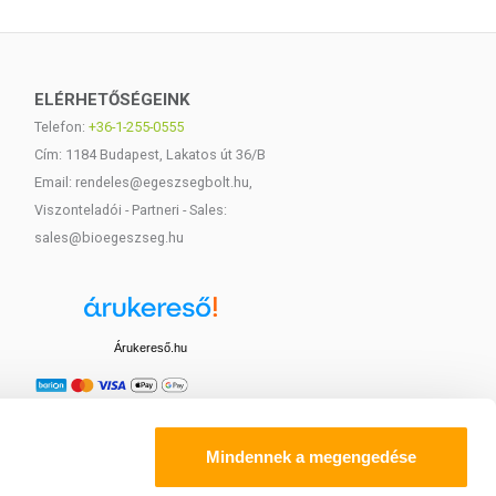
ELÉRHETŐSÉGEINK
Telefon:
+36-1-255-0555
Cím: 1184 Budapest, Lakatos út 36/B
Email: rendeles@egeszsegbolt.hu,
Viszonteladói - Partneri - Sales:
sales@bioegeszseg.hu
Árukereső.hu
Mindennek a megengedése