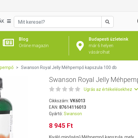
pő kapszula 100 db
ÁK
Keresés
Blog
Budapesti üzleteink
Online magazin
már 6 helyen
vásárolhat
pempő
Swanson Royal Jelly Méhpempő kapszula 100 db
Swanson Royal Jelly Méhpem
Ugrás az értékelésekhez
Cikkszám:
VK6013
EAN:
87614116013
Gyártó:
Swanson
8 945 Ft
Kiváló minőségű Méhpempő kapszula, mely