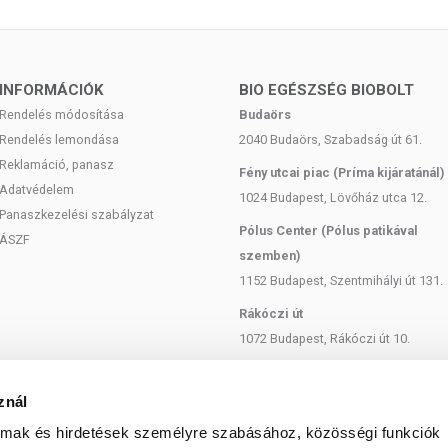
 az étrend-kiegészítők kedvező élettani hatással
eltérő lehet, jelölésük, megjelenítésük és reklámozásuk
tményeknek betegséget megelőző vagy gyógyító hatást
INFORMÁCIÓK
BIO EGÉSZSÉG BIOBOLT
úlyozott, változatos étrendet és az egészséges életmódot! A
Rendelés módosítása
Budaörs
 termék nem az orvosi kezelés helyettesítésére alkalmas!
Rendelés lemondása
2040 Budaörs, Szabadság út 61.
ltálja kezelőorvosával. Az ajánlott napi fogyasztási
Reklamáció, panasz
a készítményt, ha az összetevők bármelyikére érzékeny vagy
Fény utcai piac (Príma kijáratánál)
rtandó!
Adatvédelem
1024 Budapest, Lövőház utca 12.
Panaszkezelési szabályzat
Pólus Center (Pólus patikával
ÁSZF
szemben)
1152 Budapest, Szentmihályi út 131.
Rákóczi út
1072 Budapest, Rákóczi út 10.
Szent István körút
1137 Budapest, Szent István Körút
znál
18.
almak és hirdetések személyre szabásához, közösségi funkciók