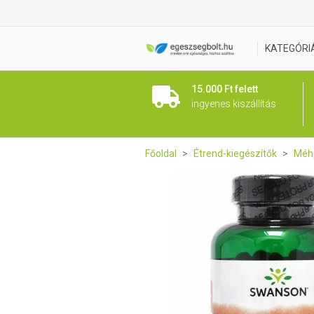
Swanson Royal Jelly Méhpem
KATEGÓRI
15.000 Ft felett
ingyenes kiszállítás
Főoldal
Étrend-kiegészítők
Méh