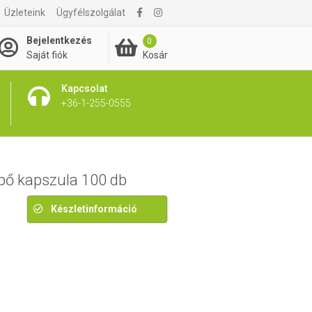
Üzleteink
Ügyfélszolgálat
8 945 Ft
Bejelentkezés
0
Kosár
Saját fiók
Kapcsolat
+36-1-255-0555
pő kapszula 100 db
Készletinformáció