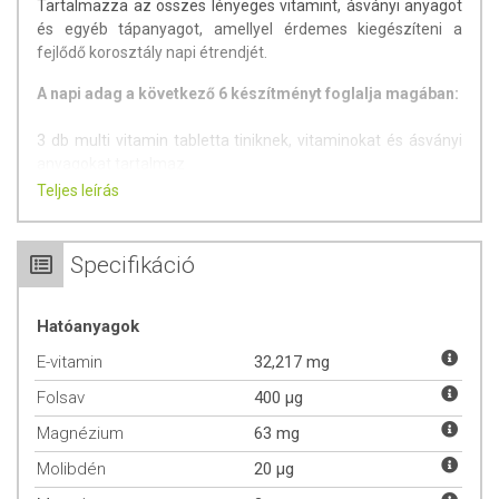
Tartalmazza az összes lényeges vitamint, ásványi anyagot
és egyéb tápanyagot, amellyel érdemes kiegészíteni a
fejlődő korosztály napi étrendjét.
A napi adag a következő 6 készítményt foglalja magában:
3 db multi vitamin tabletta tiniknek, vitaminokat és ásványi
anyagokat tartalmaz
1 db Omega 3 Kids gélkapszula
Teljes leírás
1 db Tőzegáfonya koncentrátum kapszula, C- és E-
vitaminnal dúsítva
1 db Epres D3-vitamin 2000NE rágótabletta
Specifikáció
A termék 31-féle értékes összetevőt kínál – vitaminokat,
Hatóanyagok
ásványi anyagokat és egyéb fontos tápanyagokat. Az
összetevők mennyisége a serdülőkorú szervezet minimális
E-vitamin
32,217 mg
szükségleteinek megfelelő.
Folsav
400 µg
Jellemzők:
Magnézium
63 mg
A C-vitamin hozzájárul az immunrendszer megfelelő
Molibdén
20 µg
működéséhez