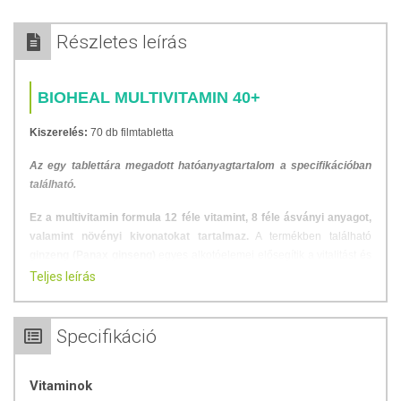
Részletes leírás
BIOHEAL MULTIVITAMIN 40+
Kiszerelés:
70 db filmtabletta
Az egy tablettára megadott hatóanyagtartalom a specifikációban
található.
Ez a multivitamin formula 12 féle vitamint, 8 féle ásványi anyagot,
valamint növényi kivonatokat tartalmaz.
A termékben található
ginzeng (Panax ginseng)
egyes alkotóelemei elősegítik a vitalitást és
az éberséget, a
Ginkgo biloba
levelében lévő komponensek pedig
Teljes leírás
támogatják a vérkeringést, a memóriát és az agyműködést az idő
múlásával.
Specifikáció
20 féle vitamin és ásványi anyag
ginkgo biloba kivonattal
panax ginseng kivonattal
Vitaminok