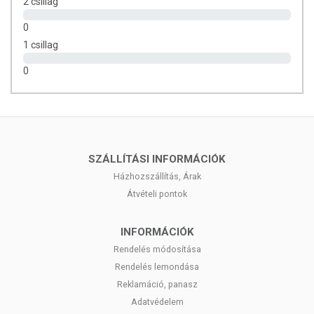
2 csillag
ÖSSZETÉTEL
0
1 csillag
Összetevők:
tömegnövelő anyagok (kalcium-foszfátok,
mikrokristályos cellulóz), L-aszkorbinsav, vas-fumarát, cink-citrát,
0
ginkgo biloba kivonat, panax ginseng kivonat, Dl-alfa-tokoferol-acetát,
stabilizátorok (térhálós nátrium-karboxi-metil-cellulóz, hidroxipropil-
metil-cellulóz, hidroxipropil-cellulóz, polietilénglikol), nikotinamid,
nátrium-szelenit, csomósodást gátló anyagok (zsírsavak
magnéziumsói, szilícium-dioxid, talkum), kalcium-pantotenát, mangán-
szulfát, riboflavin, piridoxin-hidroklorid, réz-szulfát, tiamin-mononitrát,
SZÁLLÍTÁSI INFORMÁCIÓK
színezékek (titán-dioxid, vörös vas-oxid, sárga vas-oxid), retinil-acetát,
Házhozszállítás, Árak
cianokobalamin, pteroilmonoglutaminsav, króm(II)-klorid, kálium-jodid,
Átvételi pontok
biotin, ammónium-molibdát, kolekalciferol.
1
Hatóanyag mennyiség filmtablettánként
NRV
INFORMÁCIÓK
Rendelés módosítása
C-vitamin
80 mg
100%
Rendelés lemondása
Ginkgo biloba kivonat (24/6)
30 mg
-
Reklamáció, panasz
Adatvédelem
Panax ginseng kivonat
30 mg
-