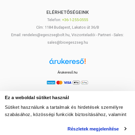
A-vitamin
800 µg
100%
ELÉRHETŐSÉGEINK
Telefon:
+36-1-255-0555
Folsav
200 µg
100%
Cím: 1184 Budapest, Lakatos út 36/B
Jód
150 µg
100%
Email: rendeles@egeszsegbolt.hu, Viszonteladói - Partneri - Sales:
sales@bioegeszseg.hu
B7-vitamin (biotin)
100 µg
200%
Szelén
55 µg
100%
Molibdén
50 µg
100%
Árukereső.hu
Króm
40 µg
100%
D3-vitamin
25 µg (1000 NE)
500%
Ez a weboldal sütiket használ
B12-vitamin
5 µg
100%
Sütiket használunk a tartalmak és hirdetések személyre
szabásához, közösségi funkciók biztosításához, valamint
1
NRV: napi referencia érték %-a felnőttek számára
weboldalforgalmunk elemzéséhez. Ezenkívül közösségi
Részletek megjelenítése
média-, hirdető- és elemező partnereinkkel megosztjuk az
TOVÁBBI INFORMÁCIÓK