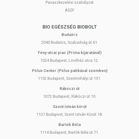
Panaszkezelési szabályzat
ÁSZF
ebből ginzenozidok
3 mg
-
B3-vitamin (niacin)
16 mg
100%
BIO EGÉSZSÉG BIOBOLT
Budaörs
Vas
14 mg
100%
2040 Budaörs, Szabadság út 61.
E-vitamin
12 mg
100%
Fény utcai piac (Príma kijáratánál)
1024 Budapest, Lövőház utca 12.
Cink
10 mg
100%
Pólus Center (Pólus patikával szemben)
B5-vitamin (pantoténsav)
6 mg
100%
1152 Budapest, Szentmihályi út 131.
B2-vitamin (riboflavin)
2,8 mg
200%
Rákóczi út
1072 Budapest, Rákóczi út 10.
B6-vitamin
2,8 mg
200%
Szent István körút
B1-vitamin (tiamin)
2,2 mg
200%
1137 Budapest, Szent István Körút 18.
Mangán
2 mg
100%
Bartók Béla
1114 Budapest, Bartók Béla út 71.
Réz
1 mg
100%